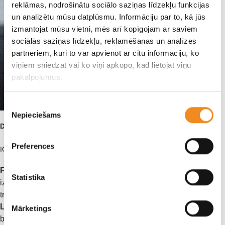
reklāmas, nodrošinātu sociālo saziņas līdzekļu funkcijas
un analizētu mūsu datplūsmu. Informāciju par to, kā jūs
izmantojat mūsu vietni, mēs arī kopīgojam ar saviem
sociālās saziņas līdzekļu, reklamēšanas un analīzes
partneriem, kuri to var apvienot ar citu informāciju, ko
viņiem sniedzat vai ko viņi apkopo, kad lietojat viņu
pakalpojumus.
Piekrišanas
Nepieciešams
izvēle
Drošība un palīgsistēmas
Preferences
IONIQ 9 ir aprīkots ar jaunākajām vadītāja palīgsistēmām, tostarp:​
Forward Collision-Avoidance Assist 2 (FCA)
: palīdz
Statistika
izvairīties no sadursmēm ar priekšā esošiem
transportlīdzekļiem vai gājējiem.​
Lane Keeping Assist (LKA)
: palīdz uzturēt automobili savā
Mārketings
braukšanas joslā.​