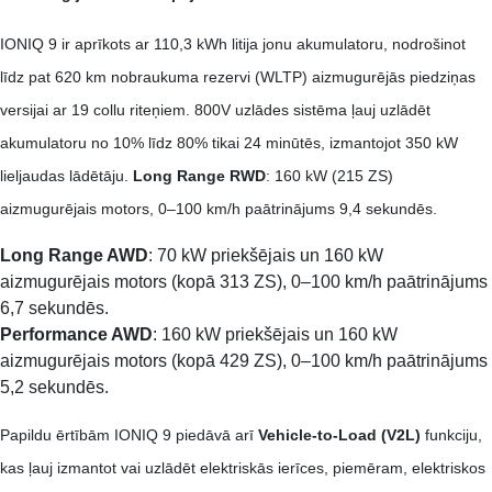
IONIQ 9 ir aprīkots ar 110,3 kWh litija jonu akumulatoru, nodrošinot
līdz pat 620 km nobraukuma rezervi (WLTP) aizmugurējās piedziņas
versijai ar 19 collu riteņiem. 800V uzlādes sistēma ļauj uzlādēt
akumulatoru no 10% līdz 80% tikai 24 minūtēs, izmantojot 350 kW
lieljaudas lādētāju.
Long Range RWD
: 160 kW (215 ZS)
aizmugurējais motors, 0–100 km/h paātrinājums 9,4 sekundēs.​
Long Range AWD
: 70 kW priekšējais un 160 kW
aizmugurējais motors (kopā 313 ZS), 0–100 km/h paātrinājums
6,7 sekundēs.​
Performance AWD
: 160 kW priekšējais un 160 kW
aizmugurējais motors (kopā 429 ZS), 0–100 km/h paātrinājums
5,2 sekundēs. ​
Papildu ērtībām IONIQ 9 piedāvā arī
Vehicle-to-Load (V2L)
funkciju,
kas ļauj izmantot vai uzlādēt elektriskās ierīces, piemēram, elektriskos