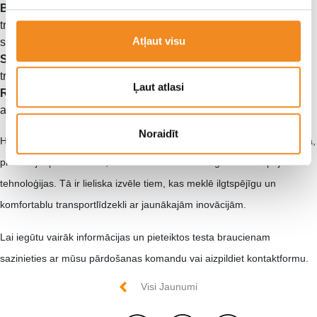
Blind-Spot Collision-Avoidance Assist (BCA)
: brīdina par
transportlīdzekļiem aklajā zonā un palīdz izvairīties no
Atļaut visu
sadursmēm joslu maiņas laikā.​
Safe Exit Warning (SEW)
: brīdina pasažierus par tuvojošiem
transportlīdzekļiem, atverot durvis.​
Ļaut atlasi
Rear Occupant Alert
: atgādina vadītājam pārbaudīt
aizmugurējos sēdekļus pirms izkāpšanas. ​
Noraidīt
Hyundai IONIQ 9 ir iespaidīgs papildinājums elektrisko SUV segmentā,
piedāvājot plašu salonu, modernu dizainu un augstas veiktspējas
tehnoloģijas. Tā ir lieliska izvēle tiem, kas meklē ilgtspējīgu un
komfortablu transportlīdzekli ar jaunākajām inovācijām.​
Lai iegūtu vairāk informācijas un pieteiktos testa braucienam
sazinieties ar mūsu pārdošanas komandu vai aizpildiet kontaktformu.
Visi Jaunumi