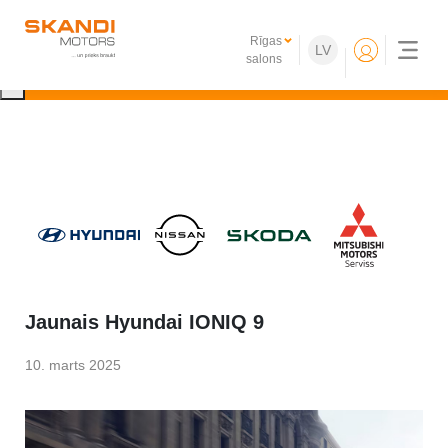
IKONISKIE Nissan elektroauto ir klāt!
Rīgas
LV
Uzzini vairāk
salons
×
Jaunais Hyundai IONIQ 9
10. marts 2025