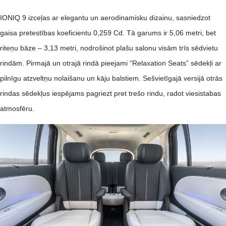
IONIQ 9 izceļas ar elegantu un aerodinamisku dizainu, sasniedzot
gaisa pretestības koeficientu 0,259 Cd. Tā garums ir 5,06 metri, bet
riteņu bāze – 3,13 metri, nodrošinot plašu salonu visām trīs sēdvietu
rindām. Pirmajā un otrajā rindā pieejami “Relaxation Seats” sēdekļi ar
pilnīgu atzveltņu nolaišanu un kāju balstiem. Sešvietīgajā versijā otrās
rindas sēdekļus iespējams pagriezt pret trešo rindu, radot viesistabas
atmosfēru. ​