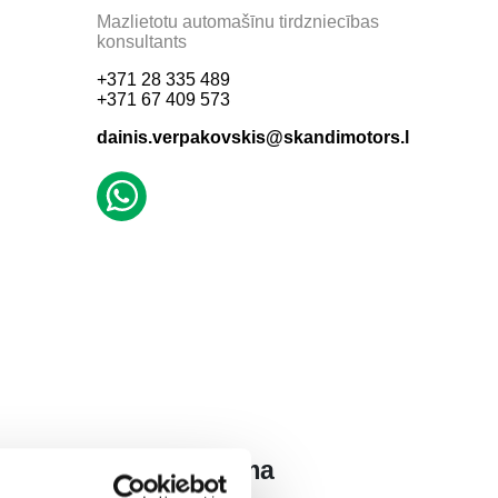
Mazlietotu automašīnu tirdzniecības
konsultants
+371 28 335 489
+371 67 409 573
dainis.verpakovskis@skandimotors.lv
Ritvars Razma