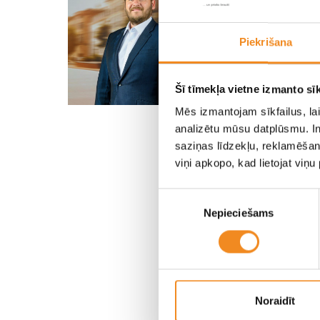
Jaunu u
tirdznie
Piekrišana
+371 27
+371 63
andris
Šī tīmekļa vietne izmanto sīk
Mēs izmantojam sīkfailus, lai
analizētu mūsu datplūsmu. In
saziņas līdzekļu, reklamēšana
viņi apkopo, kad lietojat viņ
Piekrišanas
Nepieciešams
izvēle
Nosakiet 
Jūsu vārds, 
Noraidīt