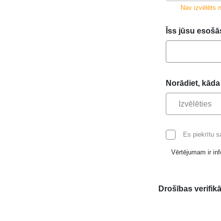
Nav izvēlēts n
Īss jūsu esošā
Norādiet, kāda
Izvēlēties
Es piekrītu 
Vērtējumam ir inf
Drošības verifikā