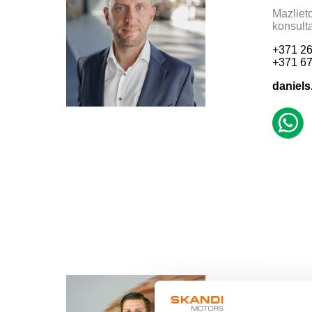
Mazliet
konsult
+371 26
+371 67
daniel
Andr