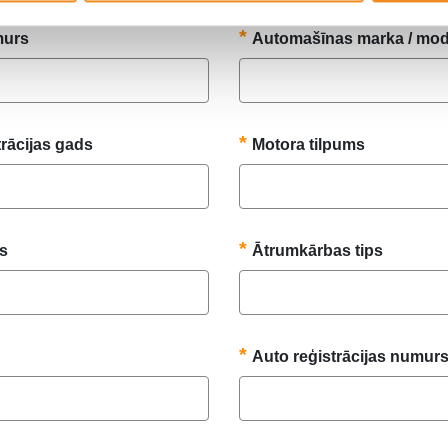
murs
Automašīnas marka / mod
trācijas gads
Motora tilpums
ps
Ātrumkārbas tips
Auto reģistrācijas numur