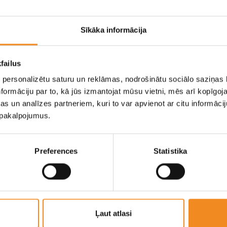
n mazlietotu automašinu
cības konsultants
Sīkāka informācija
 878 888
 483 604
.venckus@skandimotors.lv
failus
 personalizētu saturu un reklāmas, nodrošinātu sociālo saziņas l
formāciju par to, kā jūs izmantojat mūsu vietni, mēs arī kopīgo
s un analīzes partneriem, kuri to var apvienot ar citu informācij
u pakalpojumus.
Preferences
Statistika
savas esošās automašīnas provizorisko 
uzvārds
E-pasts
Ļaut atlasi