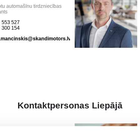
otu automašīnu tirdzniecības
ants
 553 527
 300 154
s.mancinskis@skandimotors.lv
Kontaktpersonas Liepājā
is Venckus