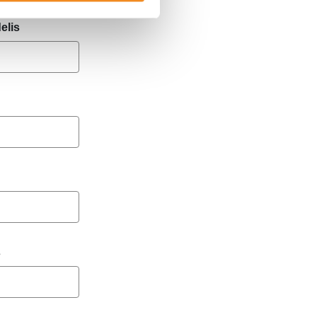
elis
s