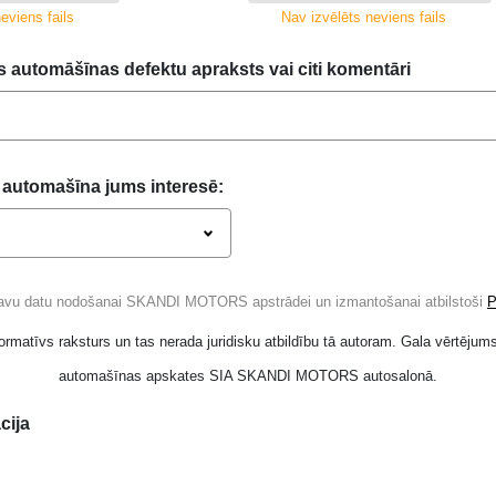
eviens fails
Nav izvēlēts neviens fails
s automāšīnas defektu apraksts vai citi komentāri
 automašīna jums interesē:
savu datu nodošanai SKANDI MOTORS apstrādei un izmantošanai atbilstoši
P
ormatīvs raksturs un tas nerada juridisku atbildību tā autoram. Gala vērtējums
automašīnas apskates SIA SKANDI MOTORS autosalonā.
cija