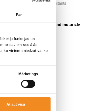
Tirdzniecības konsultants
+371 20 273 337
Par
+371 63 483 600
ritvars.razma@skandimotors.lv
īdzekļu funkcijas un
jam ar saviem sociālās
u, ko viņiem sniedzat vai ko
Mārketings
vērtību
Atļaut visu