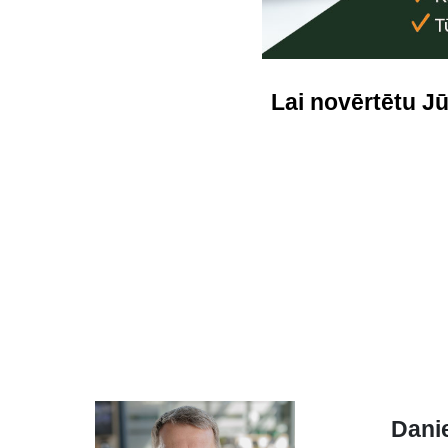
Lai novērtētu J
Dani