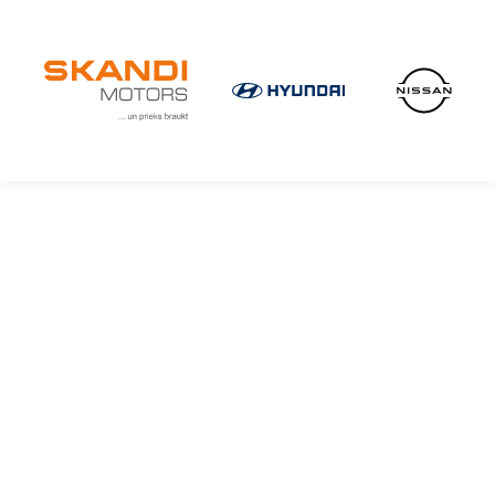
IKONISKIE Nissan elektroauto ir klāt!
Uzzini vairāk
×