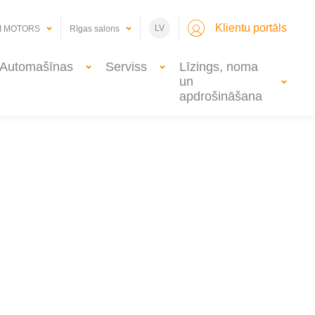
Klientu portāls
LV
I MOTORS
Rīgas salons
Automašīnas
Serviss
Līzings, noma
un
apdrošināšana