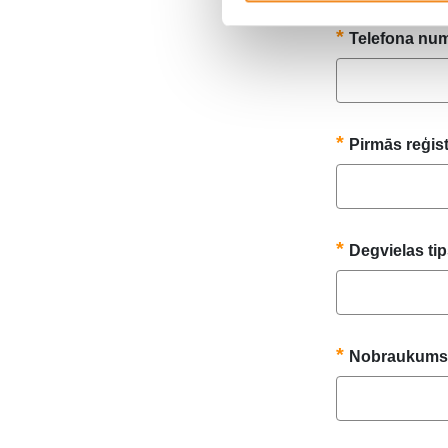
Telefona nu
Pirmās reģis
Degvielas ti
Nobraukums