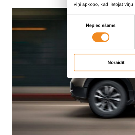
viņi apkopo, kad lietojat viņ
Piekrišanas
Nepieciešams
izvēle
Noraidīt