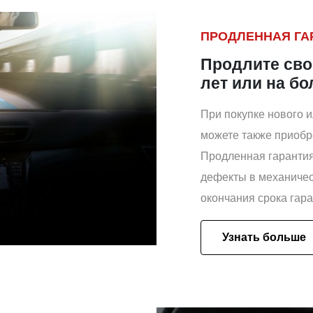
ПРОДЛЕННАЯ ГАР
Продлите сво
лет или на б
При покупке нового 
можете также приобр
Продленная гарантия
дефекты в механичес
окончания срока гар
Узнать больше