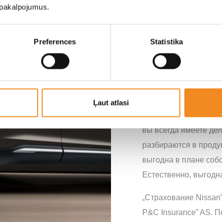
u pakalpojumus.
СТРАХОВАНИЕ
Preferences
Statistika
Предусмотрен
автомобиля N
Мы гарантируем рем
оригинальных запчас
Ļaut atlasi
Nissan. Мы быстро р
вы всегда имеете дел
разбираются в продук
выгодна в плане соб
Естественно, выгодна
„Страхование Nissan”
P&C Insurance” AS. 