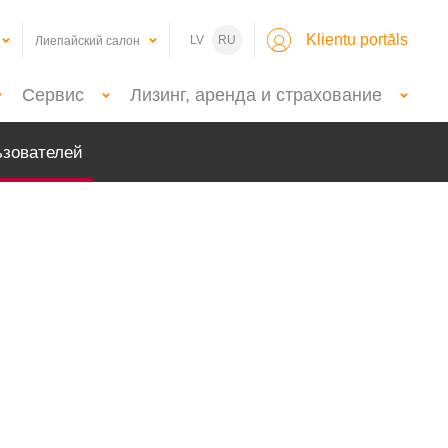
Klientu portāls
LV
RU
Лиепайский салон
Сервис
Лизинг, аренда и страхование
ьзователей