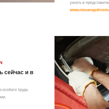
узнать в представите
www.nissanapdrosin
N
ь сейчас и в
з особого труда
ии.