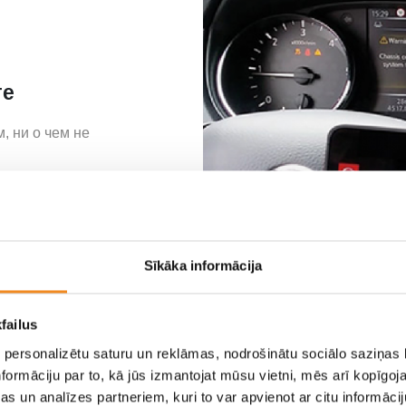
ге
, ни о чем не
ы сделаем всё
улись на дорогу со
й в неделю…
Sīkāka informācija
failus
 personalizētu saturu un reklāmas, nodrošinātu sociālo saziņas l
formāciju par to, kā jūs izmantojat mūsu vietni, mēs arī kopīgo
s un analīzes partneriem, kuri to var apvienot ar citu informācij