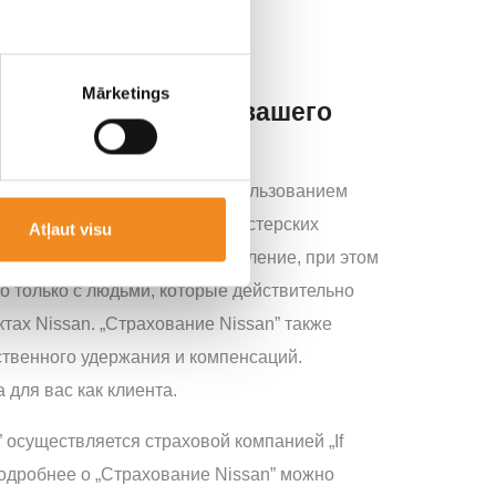
Mārketings
а специально для вашего
issan
онт вашего автомобиля с использованием
тей Nissan в официальных мастерских
Atļaut visu
ассматриваем страховые заявление, при этом
о только с людьми, которые действительно
тах Nissan. „Страхование Nissan” также
ственного удержания и компенсаций.
 для вас как клиента.
 осуществляется страховой компанией „If
Подробнее о „Страхование Nissan” можно