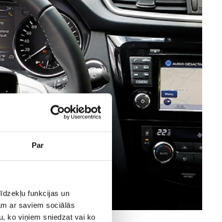
Par
īdzekļu funkcijas un
jam ar saviem sociālās
u, ko viņiem sniedzat vai ko