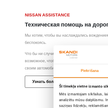
NISSAN ASSISTANCE
Техническая помощь на доро
Мы хотим, чтобы вы наслаждались вождением
беспокоясь.
Что бы ни случилось, смело звоните нам, и м
возможное, чтобы вы как можно быстрее верн
своим автомобилем – 24 часа в сутки, 7 дне
Piekrišana
Узнать больше
Šī tīmekļa vietne izmanto sīk
Mēs izmantojam sīkfailus, lai
analizētu mūsu datplūsmu. In
saziņas līdzekļu, reklamēšana