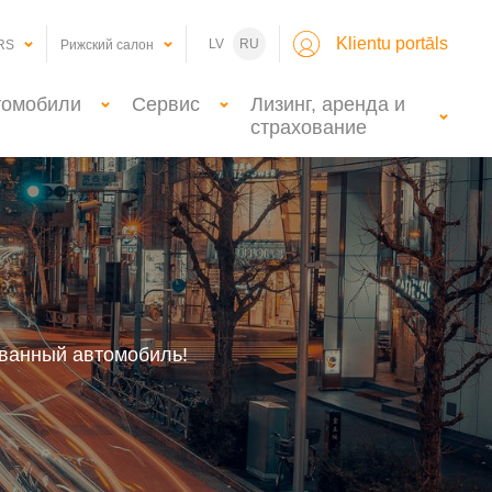
Klientu portāls
LV
RU
RS
Рижский салон
томобили
Сервис
Лизинг, аренда и
страхование
ованный автомобиль!