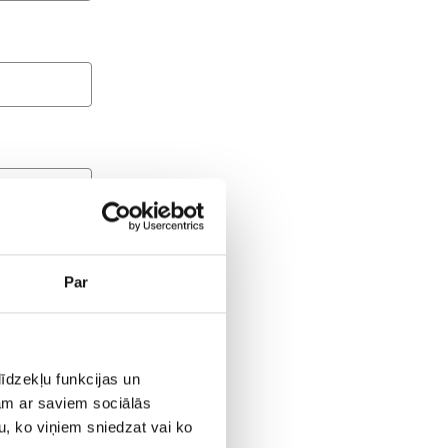
Par
īdzekļu funkcijas un
биля.
jam ar saviem sociālās
u, ko viņiem sniedzat vai ko