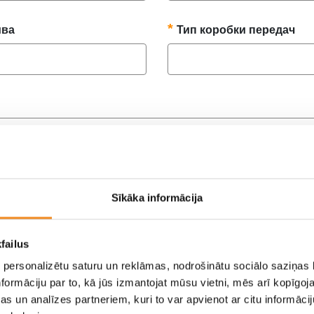
ива
Тип коробки передач
ционный номер
я
Sīkāka informācija
failus
рьера автомобиля
 personalizētu saturu un reklāmas, nodrošinātu sociālo saziņas l
 добавьте как минимум две фотографии экстерьера автомо
formāciju par to, kā jūs izmantojat mūsu vietni, mēs arī kopīgo
s un analīzes partneriem, kuri to var apvienot ar citu informācij