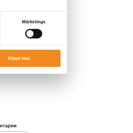
Mārketings
Atļaut visu
я.
ентарии