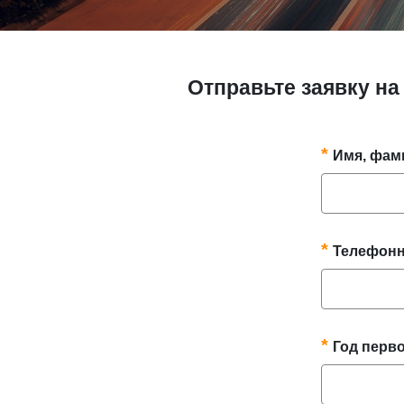
Oтправьте заявку н
Имя, фам
Телефон
Год перв