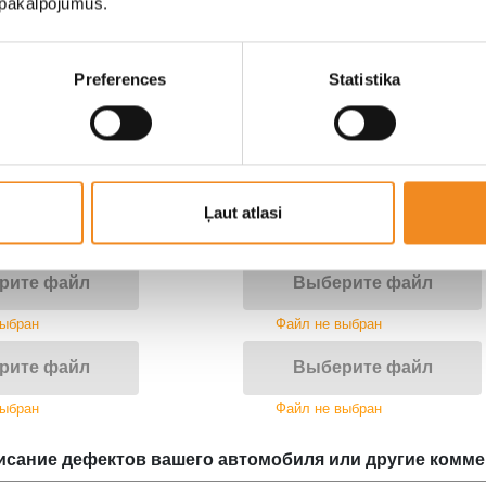
u pakalpojumus.
рите файл
Выберите файл
выбран
Файл не выбран
Preferences
Statistika
рите файл
Выберите файл
выбран
Файл не выбран
на автомобиля
Ļaut atlasi
 добавьте как минимум две фотографии салона автомобил
рите файл
Выберите файл
выбран
Файл не выбран
рите файл
Выберите файл
выбран
Файл не выбран
исание дефектов вашего автомобиля или другие комм