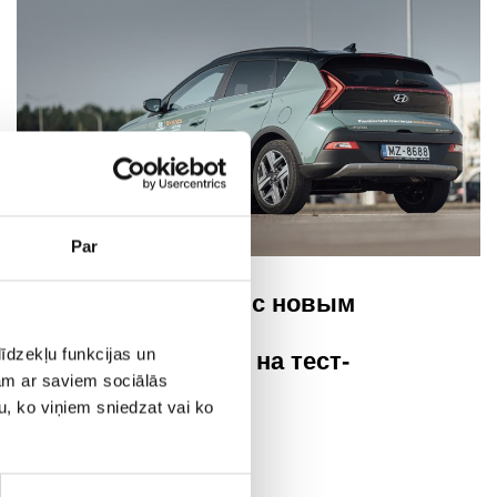
Par
Познакомьтесь с новым
Hyundai Bayon,
īdzekļu funkcijas un
записывайтесь на тест-
jam ar saviem sociālās
драйв!
u, ko viņiem sniedzat vai ko
Hyundai