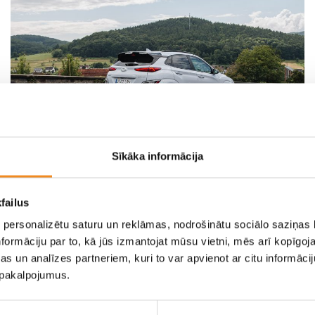
Sīkāka informācija
Эксклюзивное
failus
представление о
 personalizētu saturu un reklāmas, nodrošinātu sociālo saziņas l
презентации Hyundai KONA
formāciju par to, kā jūs izmantojat mūsu vietni, mēs arī kopīgo
N
s un analīzes partneriem, kuri to var apvienot ar citu informācij
u pakalpojumus.
Hyundai