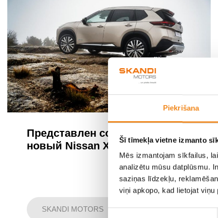
Piekrišana
Представлен совершенно
Šī tīmekļa vietne izmanto sīk
новый Nissan X-Trail
Mēs izmantojam sīkfailus, lai
analizētu mūsu datplūsmu. In
saziņas līdzekļu, reklamēšana
viņi apkopo, kad lietojat viņ
SKANDI MOTORS
Piekrišanas