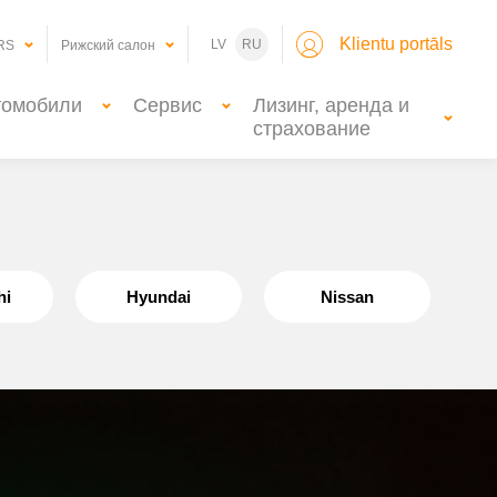
Klientu portāls
LV
RU
RS
Рижский салон
томобили
Сервис
Лизинг, аренда и
страхование
hi
Hyundai
Nissan