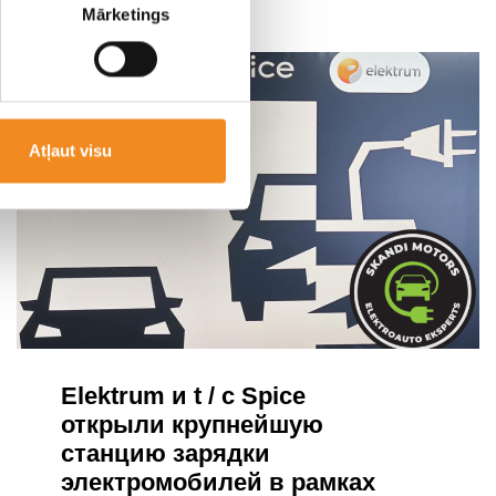
Mārketings
Atļaut visu
Elektrum и t / c Spice
открыли крупнейшую
станцию ​​зарядки
электромобилей в рамках