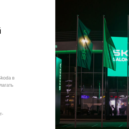
й
Škoda в
лагать
т-