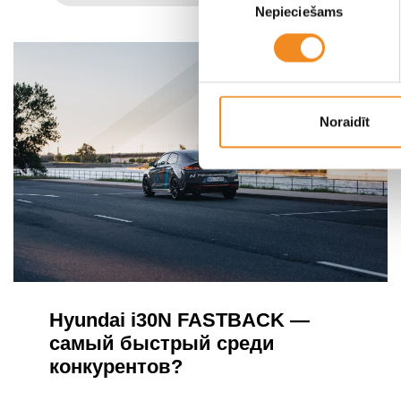
Nepieciešams
izvēle
Noraidīt
Hyundai i30N FASTBACK —
самый быстрый среди
конкурентов?