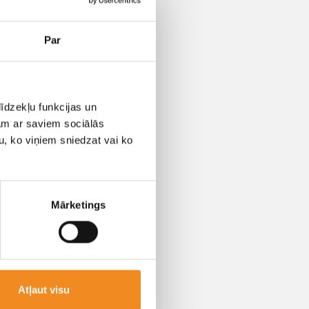
Par
īdzekļu funkcijas un
й категории
jam ar saviem sociālās
u, ko viņiem sniedzat vai ko
пользования в
Mārketings
Atļaut visu