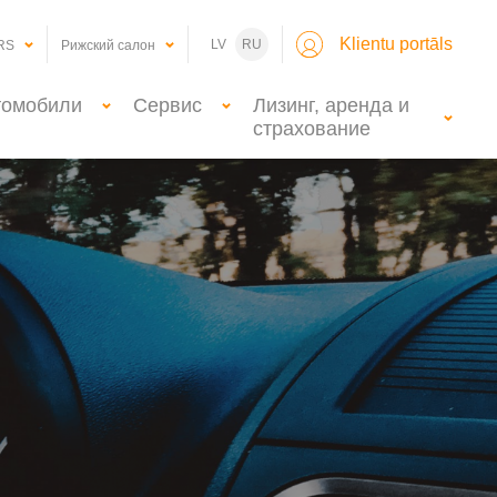
Klientu portāls
LV
RU
RS
Рижский салон
томобили
Сервис
Лизинг, аренда и
страхование