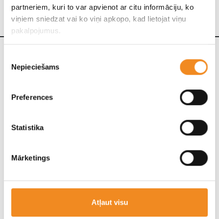
partneriem, kuri to var apvienot ar citu informāciju, ko
*Automobiļu skaits ir ierobežots (tikai noliktavā esošie automobiļi).
viņiem sniedzat vai ko viņi apkopo, kad lietojat viņu
pakalpojumus.
Piekrišanas
Nepieciešams
izvēle
Preferences
Statistika
Mārketings
Nissan ARIYA cenas un aprīkojums
Plašāka informācija par Nissan ARIYA cenām, aprīkojuma
Atļaut visu
līmeņiem un tehniskajiem datiem (PDF).