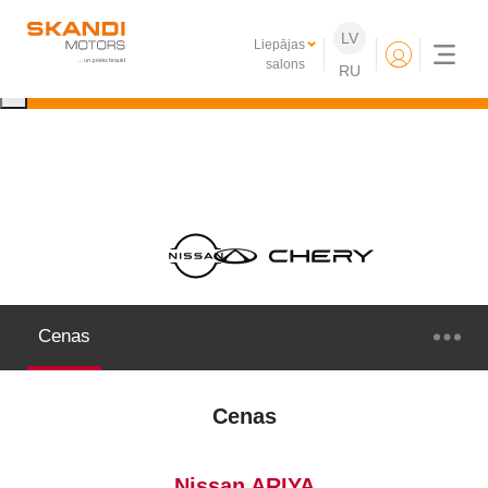
IKONISKIE Nissan elektroauto ir klāt!
LV
Liepājas
Uzzini vairāk
salons
RU
×
Cenas
Cenas
Nissan ARIYA