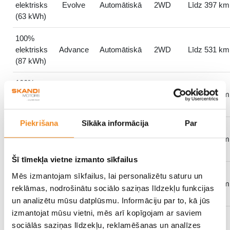
elektrisks
Evolve
Automātiskā
2WD
Līdz 397 km
(63 kWh)
100%
elektrisks
Advance
Automātiskā
2WD
Līdz 531 km
(87 kWh)
100%
e-4ORCe
elektrisks
Automātiskā
4WD
Līdz 513 km
Advance
(87 kWh)
Piekrišana
Sīkāka informācija
Par
100%
e-4ORCe
elektrisks
Automātiskā
4WD
Līdz 507 km
Evolve
(87 kWh)
Šī tīmekļa vietne izmanto sīkfailus
100%
Mēs izmantojam sīkfailus, lai personalizētu saturu un
elektrisks
NISMO
Automātiskā
4WD
Līdz 417 km
reklāmas, nodrošinātu sociālo saziņas līdzekļu funkcijas
(87 kWh)
un analizētu mūsu datplūsmu. Informāciju par to, kā jūs
izmantojat mūsu vietni, mēs arī kopīgojam ar saviem
sociālās saziņas līdzekļu, reklamēšanas un analīzes