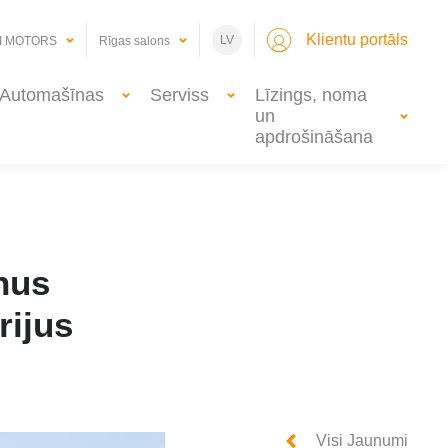
Klientu portāls
LV
I MOTORS
Rīgas salons
Automašīnas
Serviss
Līzings, noma
un
apdrošināšana
nus
rijus
Visi Jaunumi