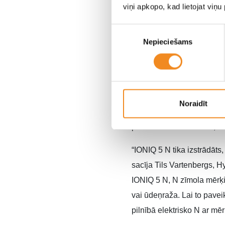
viņi apkopo, kad lietojat viņ
Piekrišanas
Nepieciešams
izvēle
IONIQ 5 N apvieno standar
tehnoloģijām un izmanto N
Noraidīt
Tie ļauj Hyundai maksimāli
pīlāriem
Corner Rascal, Ra
“IONIQ 5 N tika izstrādāts
sacīja Tils Vartenbergs, 
IONIQ 5 N, N zīmola mērķis
vai ūdeņraža. Lai to pavei
pilnībā elektrisko N ar mē