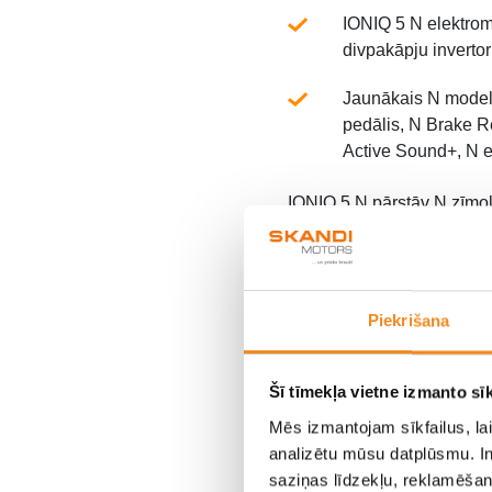
IONIQ 5 N elektrom
divpakāpju inverto
Jaunākais N modeli
pedālis, N Brake R
Active Sound+, N e-
IONIQ 5 N pārstāv N zīmola
braukšanas aizraušanos uz 
nākamie elektrificētie N 
augstas veiktspējas EV. I
Piekrišana
Šī tīmekļa vietne izmanto sīk
Mēs izmantojam sīkfailus, lai
analizētu mūsu datplūsmu. In
saziņas līdzekļu, reklamēšana