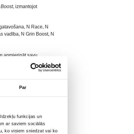
 Boost
, izmantojot
agatavošana, N Race, N
s vadība, N Grin Boost, N
em apmierināt savu
 iterācija, kurai sekos
 pamatu tās IONIQ 5 N
 vasarā.
Par
īdzekļu funkcijas un
jam ar saviem sociālās
u, ko viņiem sniedzat vai ko