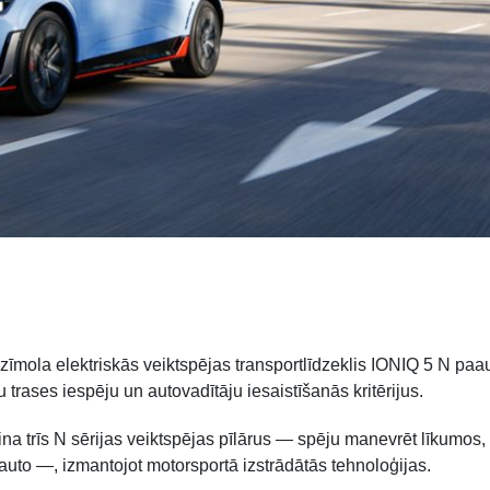
īmola elektriskās veiktspējas transportlīdzeklis IONIQ 5 N paaug
 trases iespēju un autovadītāju iesaistīšanās kritērijus.
a trīs N sērijas veiktspējas pīlārus — spēju manevrēt līkumos,
auto —, izmantojot motorsportā izstrādātās tehnoloģijas.