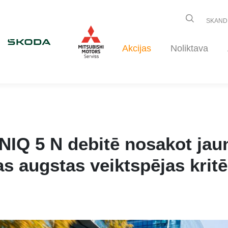
SKAND
Akcijas
Noliktava
NIQ 5 N debitē nosakot jau
tas augstas veiktspējas kritē