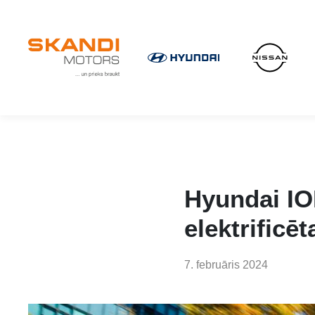
IKONISKIE Nissan elektroauto ir klāt!
Uzzini vairāk
×
Hyundai IO
elektrificē
7. februāris 2024