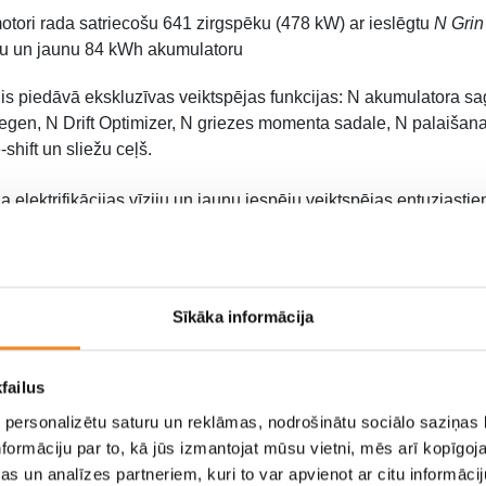
otori rada satriecošu 641 zirgspēku (478 kW) ar ieslēgtu
N Grin
ru un jaunu 84 kWh akumulatoru
s piedāvā ekskluzīvas veiktspējas funkcijas: N akumulatora s
egen, N Drift Optimizer, N griezes momenta sadale, N palaišana
shift un sliežu ceļš.
 elektrifikācijas vīziju un jaunu iespēju veiktspējas entuziasti
ceļa un trasē. IONIQ 5 N ir pirmā Hyundai N zīmola elektrificētā
modeļi. Godalgotā Hyundai E-GMP platforma nodrošināja ideālu
ONIQ 5 N būs pieejams pie Hyundai izplatītājiem jau 2024. gada
Sīkāka informācija
failus
 personalizētu saturu un reklāmas, nodrošinātu sociālo saziņas l
formāciju par to, kā jūs izmantojat mūsu vietni, mēs arī kopīgo
s un analīzes partneriem, kuri to var apvienot ar citu informācij