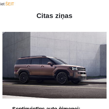
iet
ŠEIT
Citas ziņas
Septiņvietīgs auto ģimenei: