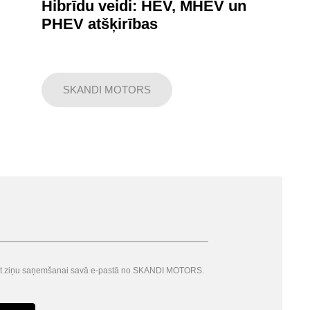
Hibrīdu veidi: HEV, MHEV un
PHEV atšķirības
SKANDI MOTORS
ītat ziņu saņemšanai savā e-pastā no SKANDI MOTORS.