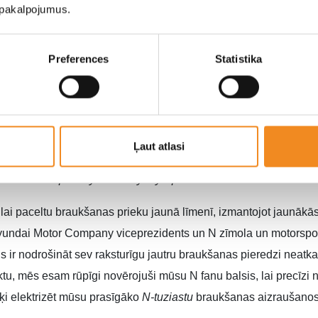
u pakalpojumus.
Preferences
Statistika
ta IONIQ 5 modeļa Electrified-Global Modular Platform (E-GMP
 zināšanas no elektrificētām
Rolling Labs
(piemēram, RM20e, R
Ļaut atlasi
 palielināt savas veiktspējas iespējas un nodrošināt, ka tas atbi
cetrack Capability un Everyday Sportscar.
, lai paceltu braukšanas prieku jaunā līmenī, izmantojot jaunākā
Hyundai Motor Company viceprezidents un N zīmola un motorsport
 ir nodrošināt sev raksturīgu jautru braukšanas pieredzi neatkar
ktu, mēs esam rūpīgi novērojuši mūsu N fanu balsis, lai precīzi
rķi elektrizēt mūsu prasīgāko
N-tuziastu
braukšanas aizraušanos