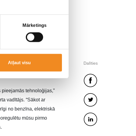
Mārketings
) ar N autosporta
N22e un N Vision 74).
Atļaut visu
Dalīties
lst trim N veiktspējas
s pieejamās tehnoloģijas,”
a vadītājs. “Sākot ar
īgi no benzīna, elektriskā
 noregulētu mūsu pirmo
.