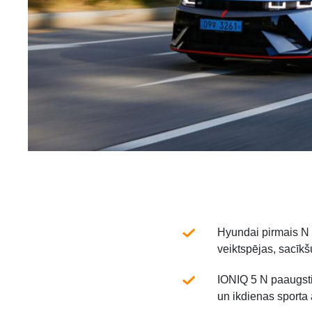
Hyundai pirmais N z
veiktspējas, sacīkšu
IONIQ 5 N paaugstin
un ikdienas sporta 