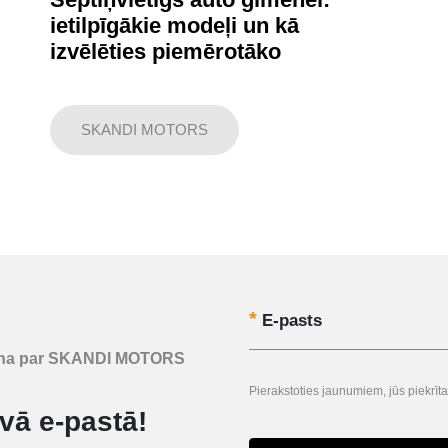
ietilpīgākie modeļi un kā
izvēlēties piemērotāko
SKANDI MOTORS
E-pasts
uzzina par SKANDI MOTORS
Pierakstoties jaunumiem, jūs piekr
vā e-pastā!