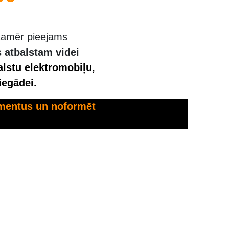
, kamēr pieejams
ts atbalstam
videi
lstu elektromobiļu,
iegādei.
umentus un noformēt