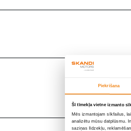
PRIVĀTPERSO
Piekrišana
3 000 
Šī tīmekļa vietne izmanto sīk
Mēs izmantojam sīkfailus, lai
analizētu mūsu datplūsmu. In
saziņas līdzekļu, reklamēšana