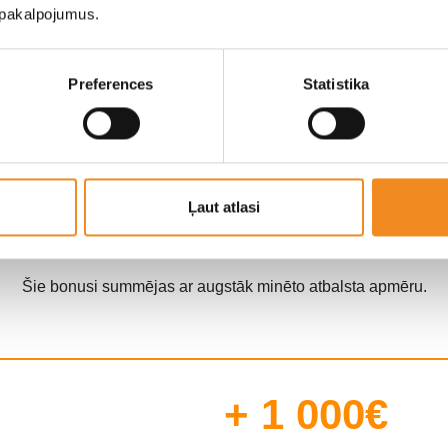
ācijas datums ir
ne vēlāks kā septiņi gadi pirms atbalsta sa
u pakalpojumus.
Preferences
Statistika
sta apjoms nedrīkst pārsniegt 90% no automašīnas iegādes izm
Papildu bonusi virs atbalst
Ļaut atlasi
Šie bonusi summējas ar augstāk minēto atbalsta apmēru.
+ 1 000€