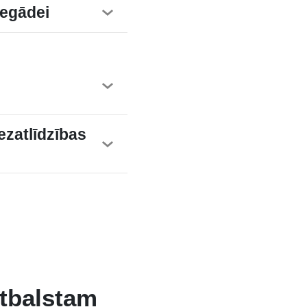
 iegādei
zatlīdzības
atbalstam