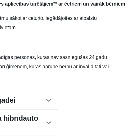
 apliecības turētājiem** ar četriem un vairāk bērniem
u sākot ar ceturto, iegādājoties ar atbalstu
ēdvietām
ngadīgas personas, kuras nav sasniegušas 24 gadu
arī ģimenēm, kuras aprūpē bērnu ar invaliditāti vai
gādei
a hibrīdauto