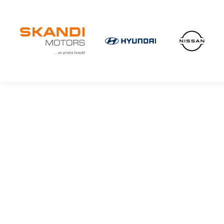
IKONISKIE Nissan elektroauto ir klāt!
Uzzini vairāk
×