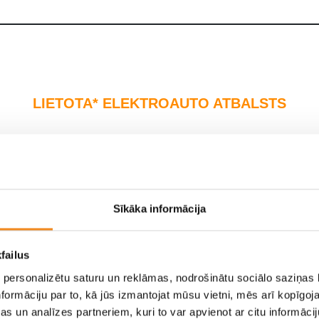
LIETOTA* ELEKTROAUTO ATBALSTS
NA
GODA ĢIMENE
5+ sēdvietas
Sīkāka informācija
5 000 €
€
failus
 personalizētu saturu un reklāmas, nodrošinātu sociālo saziņas l
formāciju par to, kā jūs izmantojat mūsu vietni, mēs arī kopīgo
s un analīzes partneriem, kuri to var apvienot ar citu informācij