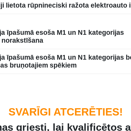
iji lietota rūpnineciski ražota elektroauto
ja īpašumā esoša M1 un N1 kategorijas
a norakstīšana
a īpašumā esoša M1 un N1 kategorijas be
as bruņotajiem spēkiem
SVARĪGI ATCERĒTIES!
as griesti, lai kvalificētos 