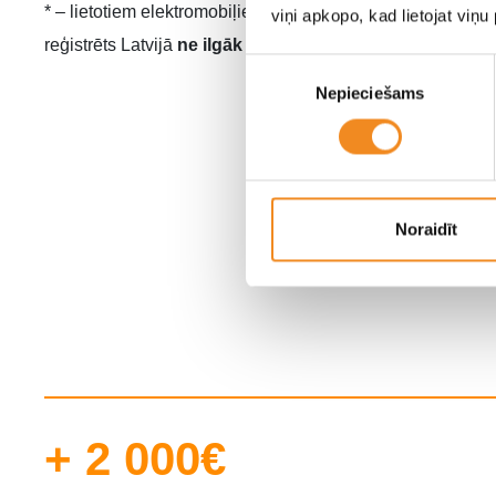
* – lietotiem elektromobiļiem ir noteikts, ka pirmās reģistr
viņi apkopo, kad lietojat viņ
reģistrēts Latvijā
ne ilgāk par 12 mēnešiem
.
Piekrišanas
Nepieciešams
izvēle
Atbal
Noraidīt
+ 2 000€