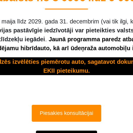
maija līdz 2029. gada 31. decembrim (
vai tik ilgi
vijas pastāvīgie iedzīvotāji var pieteikties vals
līdzekļu iegādei
.
Jaunā programma paredz atba
ādējamu hibrīdauto, kā arī ūdeņraža automobiļu 
dzēs izvēlēties piemērotu auto, sagatavot dok
EKII pieteikumu.
Piesakies konsultācijai