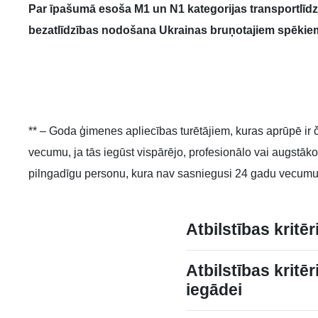
Par īpašumā esoša M1 un N1 kategorijas transportlīdz
bezatlīdzības nodošana Ukrainas bruņotajiem spēkie
** – Goda ģimenes apliecības turētājiem, kuras aprūpē ir
vecumu, ja tās iegūst vispārējo, profesionālo vai augstāko
pilngadīgu personu, kura nav sasniegusi 24 gadu vecumu un 
Atbilstības kritē
Atbilstības kritē
iegādei