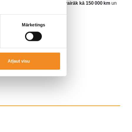
ņemšanas un nobraukums – ne vairāk kā 150 000 km
un
Mārketings
aksām.
a
Atļaut visu