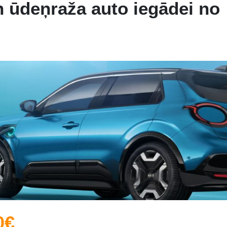
un ūdeņraža auto iegādei no
0€