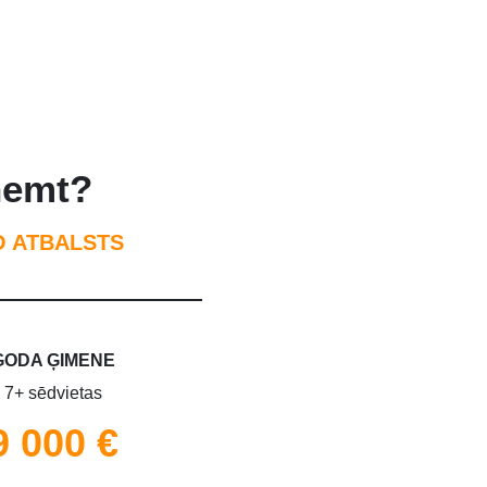
aņemt?
O ATBALSTS
GODA ĢIMENE
7+ sēdvietas
9 000 €