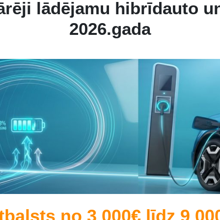
 ārēji lādējamu hibrīdauto 
2026.gada
tbalsts no 3 000€ līdz 9 00