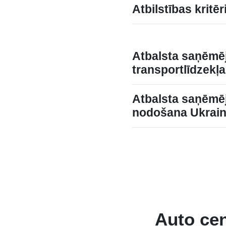
Atbilstības kritēr
Atbalsta saņēmē
transportlīdzekļ
Atbalsta saņēmēj
nodošana Ukrain
Auto cen