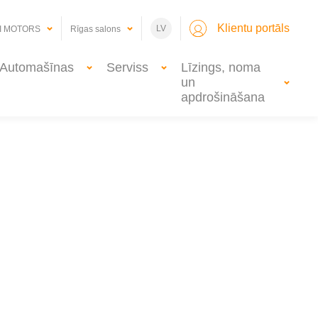
Klientu portāls
LV
I MOTORS
Rīgas salons
Automašīnas
Serviss
Līzings, noma
un
apdrošināšana