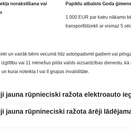
ekļa norakstīšana vai
Papildu atbalsts Goda ģimenes
m
1 000 EUR par katru nākamo bērn
transportlīdzekli ar vismaz 5 s
 četri un vairāk bērni vecumā līdz astoņpadsmit gadiem vai pil
 izglītību vai 11 mēnešus pilda valsts aizsardzības dienestu, kā 
kurai noteikta I vai II grupas invaliditāte.
riji jauna rūpnieciski ražota elektroauto ie
riji jauna rūpnineciski ražota ārēji lādējam