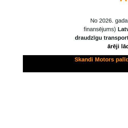
No 2026. gada 
finansējums)
Lat
draudzīgu transport
ārēji l
Skandi Motors palī