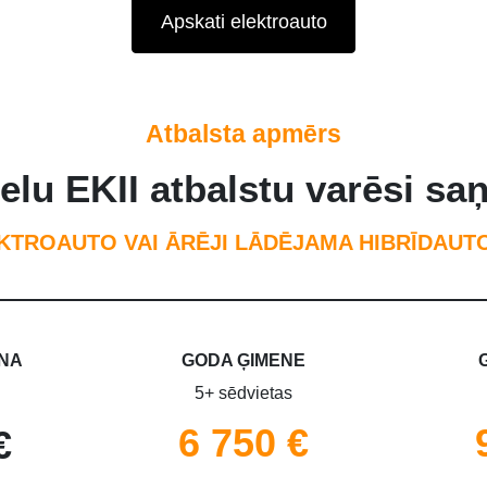
Apskati elektroauto
Atbalsta apmērs
ielu EKII atbalstu varēsi s
KTROAUTO VAI ĀRĒJI LĀDĒJAMA HIBRĪDAUT
NA
GODA ĢIMENE
5+ sēdvietas
6 750 €
€