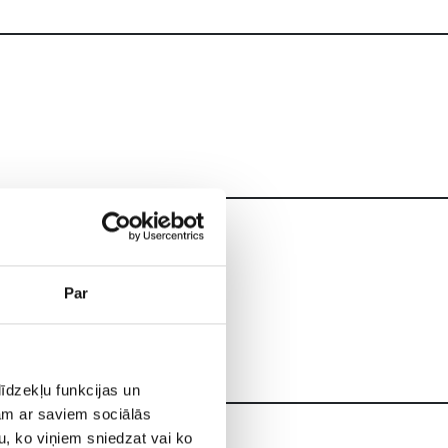
GODA ĢIMENE
7+ sēdvietas
Par
6 750 €
īdzekļu funkcijas un
jam ar saviem sociālās
u, ko viņiem sniedzat vai ko