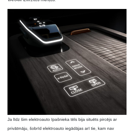
Ja līdz šim elektroauto īpašnieka tēls bija situēts pircējs ar
privātmāju, šobrīd elektroauto iegādājas arī tie, kam nav