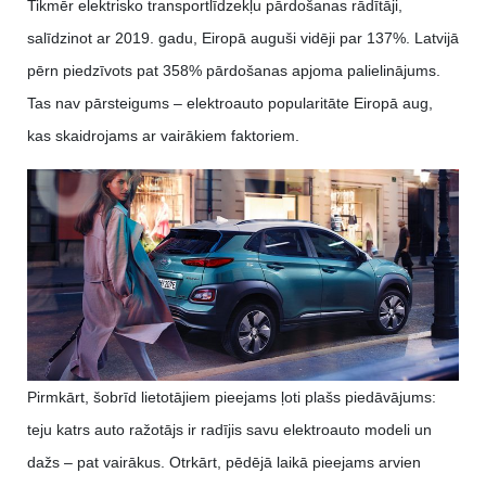
Tikmēr elektrisko transportlīdzekļu pārdošanas rādītāji,
salīdzinot ar 2019. gadu, Eiropā auguši vidēji par 137%. Latvijā
pērn piedzīvots pat 358% pārdošanas apjoma palielinājums.
Tas nav pārsteigums – elektroauto popularitāte Eiropā aug,
kas skaidrojams ar vairākiem faktoriem.
Pirmkārt, šobrīd lietotājiem pieejams ļoti plašs piedāvājums:
teju katrs auto ražotājs ir radījis savu elektroauto modeli un
dažs – pat vairākus. Otrkārt, pēdējā laikā pieejams arvien