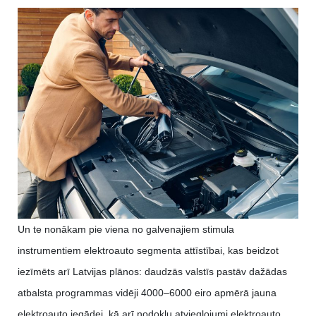
Un te nonākam pie viena no galvenajiem stimula
instrumentiem elektroauto segmenta attīstībai, kas beidzot
iezīmēts arī Latvijas plānos: daudzās valstīs pastāv dažādas
atbalsta programmas vidēji 4000–6000 eiro apmērā jauna
elektroauto iegādei, kā arī nodokļu atvieglojumi elektroauto