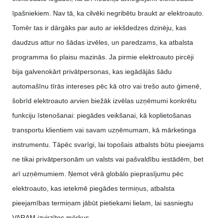
īpašniekiem. Nav tā, ka cilvēki negribētu braukt ar elektroauto.
Tomēr tas ir dārgāks par auto ar iekšdedzes dzinēju, kas
daudzus attur no šādas izvēles, un paredzams, ka atbalsta
programma šo plaisu mazinās. Ja pirmie elektroauto pircēji
bija galvenokārt privātpersonas, kas iegādājās šādu
automašīnu tīrās intereses pēc kā otro vai trešo auto ģimenē,
šobrīd elektroauto arvien biežāk izvēlas uzņēmumi konkrētu
funkciju īstenošanai: piegādes veikšanai, kā koplietošanas
transportu klientiem vai savam uzņēmumam, kā mārketinga
instrumentu. Tāpēc svarīgi, lai topošais atbalsts būtu pieejams
ne tikai privātpersonām un valsts vai pašvaldību iestādēm, bet
arī uzņēmumiem. Ņemot vērā globālo pieprasījumu pēc
elektroauto, kas ietekmē piegādes termiņus, atbalsta
pieejamības termiņam jābūt pietiekami lielam, lai sasniegtu
VARAM izvirzītos mērķus.