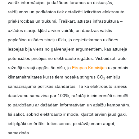
vairāk informācijas, jo dažādos forumos un diskusijās,
raidījumos un podkāstos tiek detalizēti iztirzātas elektroauto
priekšrocības un trūkumi. Treškārt, attīstās infrastruktūra –
uzlādes staciju kļūst arvien vairāk, un daudzas valstis
paplašina uzlādes staciju tīklu, jo nepietiekamas uzlādes
iespējas bija viens no galvenajiem argumentiem, kas atturēja
potenciālos pircējus no elektroauto iegādes. Visbeidzot, auto
ražotāji strauji apgūst šo nišu, jo
Eiropas Komisijas
uzņemtais
klimatneitralitātes kurss tiem nosaka stingrus CO
emisiju
2
samazinājuma politikas standartus. Tā kā elektroauto izmešu
daudzumu samazina par 100%, ražotāji ir ieinteresēti stimulēt
to pārdošanu ar dažādām informatīvām un atlaižu kampaņām.
Īsi sakot, šobrīd elektroauto ir modē, kļūstot arvien jaudīgāki,
ietilpīgāki un ērtāki, toties cenas, piedāvājumam augot,
samazinās.