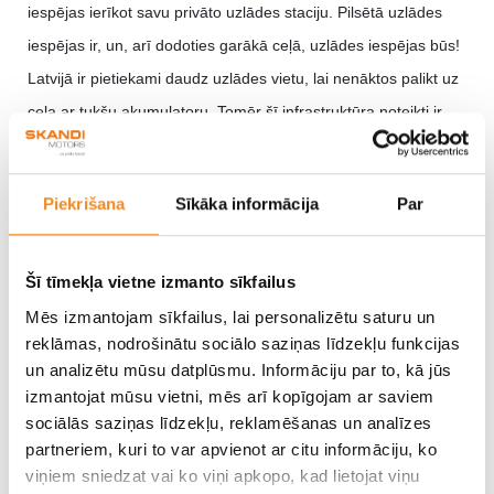
iespējas ierīkot savu privāto uzlādes staciju. Pilsētā uzlādes
iespējas ir, un, arī dodoties garākā ceļā, uzlādes iespējas būs!
Latvijā ir pietiekami daudz uzlādes vietu, lai nenāktos palikt uz
ceļa ar tukšu akumulatoru. Tomēr šī infrastruktūra noteikti ir
jāpaplašina daudz straujāk, nekā tas līdz šim ir noticis, lai
atvieglotu autovadītājiem maršruta plānošanu. Pilnīgi noteikti
Piekrišana
Sīkāka informācija
Par
pozitīvu efektu dos Ministru kabineta noteikumu Nr. 331 “
Noteikumi par Latvijas būvnormatīvu LBN 208-15 “Publiskas
būves
Šī tīmekļa vietne izmanto sīkfailus
“” 5.1 Prasības elektromobilitātei, kas paredz, ka publiskās
Mēs izmantojam sīkfailus, lai personalizētu saturu un
reklāmas, nodrošinātu sociālo saziņas līdzekļu funkcijas
ēkās ar vairāk nekā desmit autostāvvietām jābūt vismaz
un analizētu mūsu datplūsmu. Informāciju par to, kā jūs
vienam elektrotransportlīdzekļu uzlādes punktam, bet katrai
izmantojat mūsu vietni, mēs arī kopīgojam ar saviem
piektajai automašīnu stāvvietai jāparedz kanāli elektrības
sociālās saziņas līdzekļu, reklamēšanas un analīzes
kabeļiem, lai nepieciešamības gadījumā varētu ierīkot
partneriem, kuri to var apvienot ar citu informāciju, ko
viņiem sniedzat vai ko viņi apkopo, kad lietojat viņu
elektrotransportlīdzekļu uzlādes punktus.