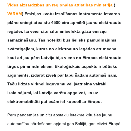
Vides aizsardzības un reģionālās attīstības ministrija
(
VARAM
) Emisijas kvotu izsolīšanas instrumenta ietvaros
plāno sniegt atbalstu 4500 eiro apmērā jaunu elektroauto
iegādei, lai veicinātu siltumnīcefekta gāzu emisiju
samazināšanu. Tas noteikti būs lielisks pamudinājums
svārstīgajiem, kurus no elektroauto iegādes attur cena,
kaut arī jau pērn Latvija bija viens no Eiropas elektroauto
tirgus pirmrindniekiem. Ekoloģiskais aspekts ir būtisks
arguments, izdarot izvēli par labu šādām automašīnām.
Taču līdzās virknei ieguvumu vēl jāatrisina vairāki
izaicinājumi, lai Latvija varētu apgalvot, ka uz
elektromobilitāti patiešām iet kopsolī ar Eiropu.
Pērn pandēmijas un citu apstākļu ietekmē kritušies jaunu
automašīnu pārdošanas apjomi gan Baltijā, gan citviet Eiropā.