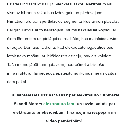
uzlādes infrastruktūrai. [3] Vienkārši sakot, elektroauto vai
vismaz hibrīdus ražot būs izdevīgāk, un piedāvājums
klimatneitrālu transportlīdzekļu segmentā kļūs arvien plašāks.
Lai gan Latvijā auto neražojam, mums nāksies iet kopsolī ar
šiem lēmumiem un pielāgoties realitātei, kas mainīsies arvien
straujāk. Domāju, tā diena, kad elektroauto iegādāties būs
lētāk nekā mašīnu ar iekšdedzes dzinēju, nav aiz kalniem.
Taču mums jābūt tam gataviem, nodrošinot atbilstošu
infrastruktūru, lai nedaudz apsteigtu notikumus, nevis dzītos
tiem pakaļ.
Esi ieinteresēts uzzināt vairāk par elektroauto? Apmeklē
Skandi Motors
elektroauto lapu
un uzzini vairāk par
elektroauto priekšrocībām, finansējuma iespējām un
video pamācībām!