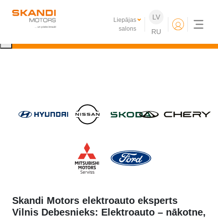
IKONISKIE Nissan elektroauto ir klāt!
LV
Liepājas
Uzzini vairāk
salons
RU
×
Skandi Motors elektroauto eksperts
Vilnis Debesnieks: Elektroauto – nākotne,