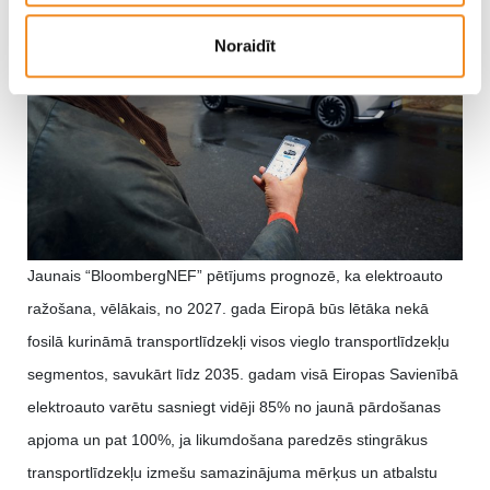
Noraidīt
Jaunais “BloombergNEF” pētījums prognozē, ka elektroauto
ražošana, vēlākais, no 2027. gada Eiropā būs lētāka nekā
fosilā kurināmā transportlīdzekļi visos vieglo transportlīdzekļu
segmentos, savukārt līdz 2035. gadam visā Eiropas Savienībā
elektroauto varētu sasniegt vidēji 85% no jaunā pārdošanas
apjoma un pat 100%, ja likumdošana paredzēs stingrākus
transportlīdzekļu izmešu samazinājuma mērķus un atbalstu