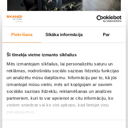
Piekrišana
Sīkāka informācija
Par
Šī tīmekļa vietne izmanto sīkfailus
Mēs izmantojam sīkfailus, lai personalizētu saturu un
reklāmas, nodrošinātu sociālo saziņas līdzekļu funkcijas
un analizētu mūsu datplūsmu. Informāciju par to, kā jūs
izmantojat mūsu vietni, mēs arī kopīgojam ar saviem
sociālās saziņas līdzekļu, reklamēšanas un analīzes
partneriem, kuri to var apvienot ar citu informāciju, ko
+ 7 Фото
viņiem sniedzat vai ko viņi apkopo, kad lietojat viņu
pakalpojumus.
Piekrišanas