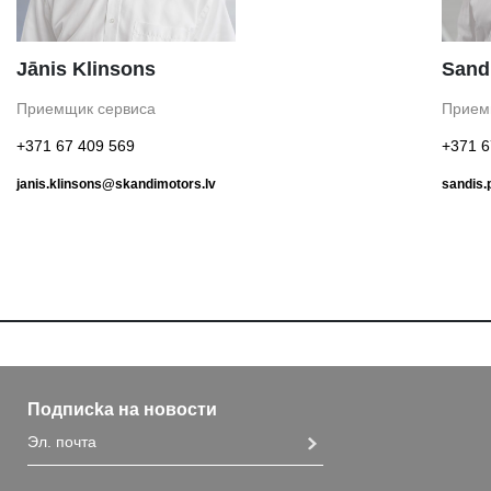
Jānis Klinsons
Sand
Приемщик сервиса
Прием
+371 67 409 569
+371 6
janis.klinsons@skandimotors.lv
sandis.
Подписka на новости