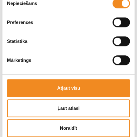
Nepieciešams
izvēle
Preferences
Statistika
Кузовной ремонт
Mārketings
Каждый автовладелец хочет, чтобы его надежный и ценный
автомобиль всегда был в идеальном состоянии — чистым,
ухоженным, без царапин и повреждений. Оборудования и
Atļaut visu
устройства, используемые на участке по ремонту кузовов,
позволяют обеспечить высочайшие стандарты качества.
Ļaut atlasi
Участок по ремонту кузовов
Noraidīt
производит следующие работы: