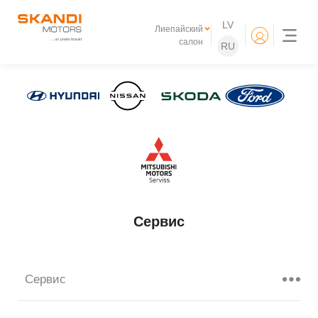
LV
Лиепайский
салон
RU
Сервис
Сервис