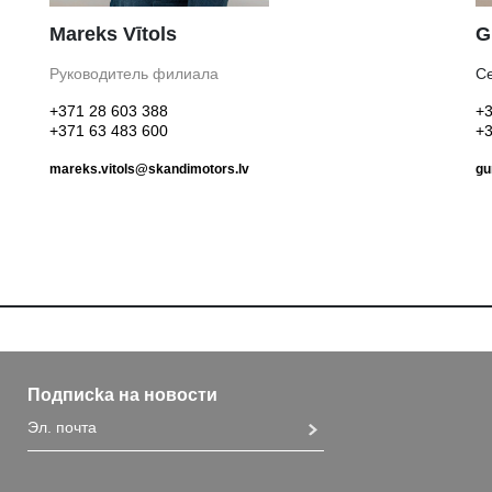
Mareks Vītols
G
Руководитель филиала
Cе
+371 28 603 388
+3
+371 63 483 600
+3
mareks.vitols@skandimotors.lv
gu
Подписka на новости