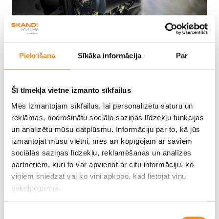
Piekrišana
Sīkāka informācija
Par
Šī tīmekļa vietne izmanto sīkfailus
Mēs izmantojam sīkfailus, lai personalizētu saturu un
reklāmas, nodrošinātu sociālo saziņas līdzekļu funkcijas
un analizētu mūsu datplūsmu. Informāciju par to, kā jūs
izmantojat mūsu vietni, mēs arī kopīgojam ar saviem
sociālās saziņas līdzekļu, reklamēšanas un analīzes
partneriem, kuri to var apvienot ar citu informāciju, ko
+ 7 Фото
viņiem sniedzat vai ko viņi apkopo, kad lietojat viņu
pakalpojumus.
Piekrišanas