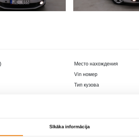
)
Место нахождения
Vin номер
Тип кузова
Тип топлива
Цвет кузова
Мощность, л.с.
Sīkāka informācija
вод
Пробег, км