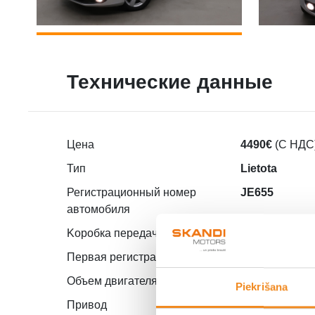
Технические данные
Цена
4490€
(С НДС
Тип
Lietota
Регистрационный номер
JE655
автомобиля
Kоробка передач
Ручная
Первая регистрация
01.2013
Объем двигателя
1.6
Piekrišana
Привод
Полный при