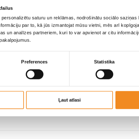
Количество дверей
failus
льный замок,
Свет
 personalizētu saturu un reklāmas, nodrošinātu sociālo saziņas l
 ASR , SRS
formāciju par to, kā jūs izmantojat mūsu vietni, mēs arī kopīgo
s un analīzes partneriem, kuri to var apvienot ar citu informācij
u pakalpojumus.
ния
Pуль
Preferences
Statistika
емые, С
Hi-fi
 Сигналы
троены в
Ļaut atlasi