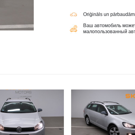
Oriģināls un pārbaudā
Ваш автомобиль может
малопользованный ав