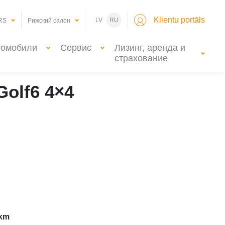
Klientu portāls
LV
RU
RS
Рижский салон
томобили
Сервис
Лизинг, аренда и
страхование
Golf6 4×4
 km