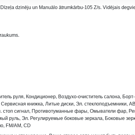
Dīzeļa dzinēju un Manuālo ātrumkārbu-105 Z/s. Vidējais degvielas
braukums.
тель руля, Кондиционер, Воздухо-очиститель салона, Борт
Сервисная книжка, Литые диски, Эл. стеклоподъемники, AB
н. стоп сигнал, Противотуманные фары, Омыватели фар, Р
емый руль, Эл. Регулируемые боковые зеркала, Боковые зер
ло, FM/AM, CD