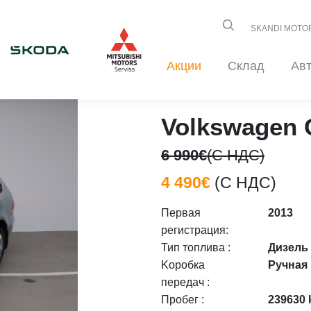
SKANDI MOTO
Акции
Склад
Ав
Volkswagen 
6 990€
(С НДС)
4 490€
(С НДС)
Первая
2013
регистрация:
Тип топлива :
Дизель
Kоробка
Ручная
передач :
Пробег :
239630