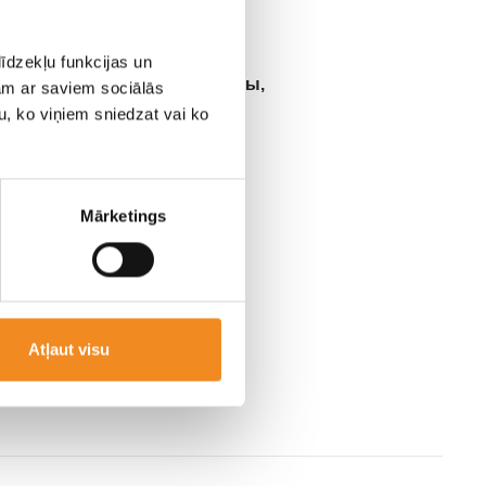
5
Дополн. стоп сигнал,
īdzekļu funkcijas un
Противотуманные фары,
jam ar saviem sociālās
Омыватели фар ,
u, ko viņiem sniedzat vai ko
Регулируемая высота
лампы
Регулируемый
Mārketings
FM/AM, CD
Atļaut visu