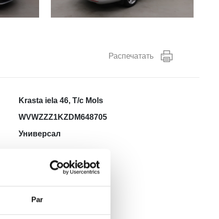
Распечатать
Krasta iela 46, T/c Mols
WVWZZZ1KZDM648705
Универсал
Дизель
Серебряный
105
Par
239630