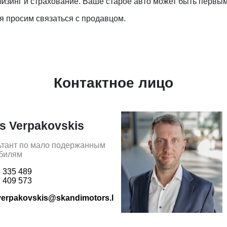
изинг и страхование. Ваше старое авто может быть первым
 просим связаться с продавцом.
Контактное лицо
is Verpakovskis
ьтант по мало подержанным
билям
 335 489
 409 573
.verpakovskis@skandimotors.lv