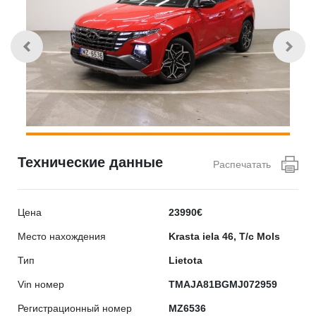
Технические данные
Распечатать
Цена
23990€
Место нахождения
Krasta iela 46, T/c Mols
Тип
Lietota
Vin номер
TMAJA81BGMJ072959
Регистрационный номер
MZ6536