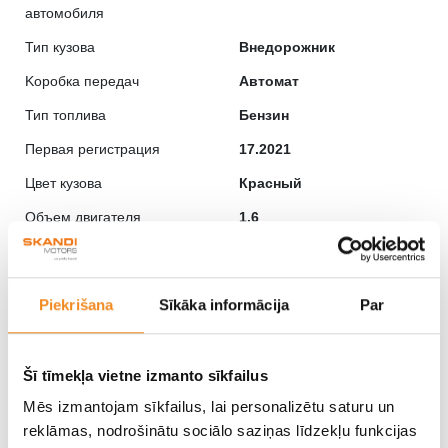
автомобиля
Тип кузова
Внедорожник
Kоробка передач
Автомат
Тип топлива
Бензин
Первая регистрация
17.2021
Цвет кузова
Красный
Объем двигателя
1.6
Мощность, л.с.
150
Привод
Передний привод
Piekrišana
Sīkāka informācija
Par
Пробег, км
69809
Технический осмотр
06.2027
Šī tīmekļa vietne izmanto sīkfailus
Количество дверей
5
Mēs izmantojam sīkfailus, lai personalizētu saturu un
Безопасность
ABS, Центральный замок,
reklāmas, nodrošinātu sociālo saziņas līdzekļu funkcijas
Сигнализация,