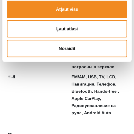
Многофункциональный,
Atļaut visu
Спортивный, С
обогревом
Ļaut atlasi
Зеркала
Эл. pегулируемые, С
обогревом,
Затемняющиеся, Эл.
Noraidīt
yбирающиеся, С памятью
, Сигналы поворота
встроены в зеркало
Hi-fi
FM/AM, USB, TV, LCD,
Навигация, Телефон,
Bluetooth, Hands-free ,
Apple CarPlay,
Радиоуправление на
руле, Android Auto