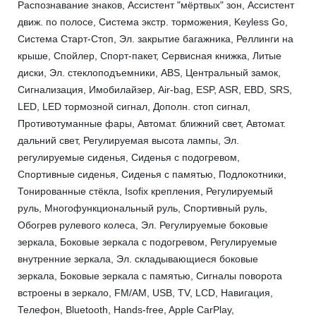
Распознавание знаков, Ассистент "мёртвых" зон, Ассистент
движ. по полосе, Система экстр. торможения, Keyless Go,
Система Старт-Стоп, Эл. закрытие багажника, Реллинги на
крыше, Спойлер, Спорт-пакет, Сервисная книжка, Литые
диски, Эл. стеклоподъемники, ABS, Центральный замок,
Сигнализация, Имобилайзер, Air-bag, ESP, ASR, EBD, SRS,
LED, LED тормозной сигнал, Дополн. стоп сигнал,
Противотуманные фары, Автомат. ближний свет, Автомат.
дальний свет, Регулируемая высота лампы, Эл.
регулируемые сиденья, Сиденья с подогревом,
Спортивные сиденья, Сиденья с памятью, Подлокотники,
Тонированные стёкла, Isofix крепления, Регулируемый
руль, Многофункциональный руль, Спортивный руль,
Обогрев рулевого колеса, Эл. Регулируемые боковые
зеркала, Боковые зеркала с подогревом, Регулируемые
внутренние зеркала, Эл. складывающиеся боковые
зеркала, Боковые зеркала с памятью, Сигналы поворота
встроены в зеркало, FM/AM, USB, TV, LCD, Навигация,
Телефон, Bluetooth, Hands-free, Apple CarPlay,