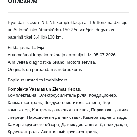
Описание
Hyundai Tucson, N-LINE komplektācija ar 1.6 Benzīna dzinēju
un Automātisko ātrumkārbu-150 Z/s. Vidējais degvielas
patēriņš tikai 5.4 litri/100 km.
Pirkta jauna Latvijā.
Automašīnai ir spēkā ražotāja garantija līdz: 05.07.2026
A/m veikta diagnostika Skandi Motors servisā.
Oriģināls un pārbaudāms nobraukums.
Papildus uzstādīts Imobilaizers.
Komplektā Vasaras un Ziemas riepas.
Комплектация: Электроусилитель руля, Кондиционер,
Климат-контроль, Воздухо-очиститель салона, Борт-
компьютер, Контроль давления в шинах, Парковочн. датчик
спереди, Парковочный датчик сзади, Камера заднего вида,
Камеры кругового обзора, Датчик дистанции, Датчик дождя,
Круиз-контроль, Адаптивный круиз-контроль,