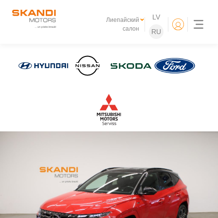
LV
Лиепайский
салон
RU