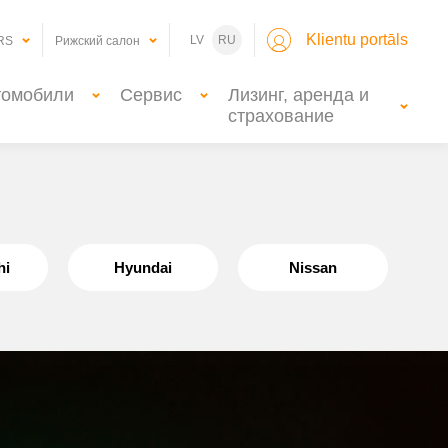
Klientu portāls
LV
RU
RS
Рижский салон
томобили
Сервис
Лизинг, аренда и
страхование
hi
Hyundai
Nissan