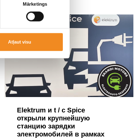
Mārketings
Atļaut visu
Elektrum и t / c Spice
открыли крупнейшую
станцию ​​зарядки
электромобилей в рамках