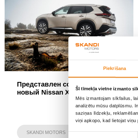
Piekrišana
Представлен совершенно
Šī tīmekļa vietne izmanto sīk
новый Nissan X-Trail
Mēs izmantojam sīkfailus, lai
analizētu mūsu datplūsmu. In
saziņas līdzekļu, reklamēšana
viņi apkopo, kad lietojat viņ
SKANDI MOTORS
Piekrišanas