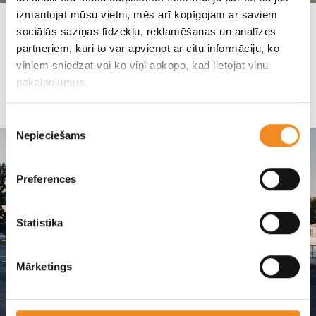
izmantojat mūsu vietni, mēs arī kopīgojam ar saviem
Познакомьтесь с новым Hyundai Bayon,
sociālās saziņas līdzekļu, reklamēšanas un analīzes
записывайтесь на тест-драйв!
partneriem, kuri to var apvienot ar citu informāciju, ko
viņiem sniedzat vai ko viņi apkopo, kad lietojat viņu
pakalpojumus.
Hyundai
Piekrišanas
Nepieciešams
izvēle
Preferences
Statistika
Mārketings