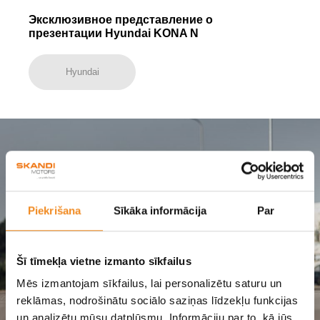
Эксклюзивное представление о
презентации Hyundai KONA N
Hyundai
Piekrišana
Sīkāka informācija
Par
Šī tīmekļa vietne izmanto sīkfailus
Mēs izmantojam sīkfailus, lai personalizētu saturu un
reklāmas, nodrošinātu sociālo saziņas līdzekļu funkcijas
un analizētu mūsu datplūsmu. Informāciju par to, kā jūs