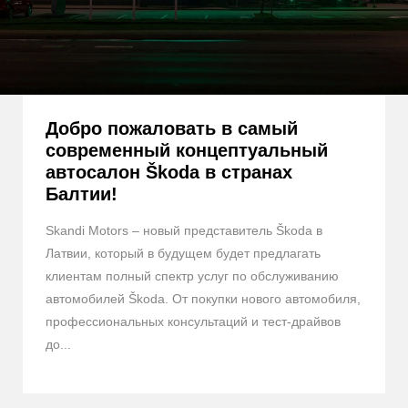
Добро пожаловать в самый
современный концептуальный
автосалон Škoda в странах
Балтии!
Skandi Motors – новый представитель Škoda в
Латвии, который в будущем будет предлагать
клиентам полный спектр услуг по обслуживанию
автомобилей Škoda. От покупки нового автомобиля,
профессиональных консультаций и тест-драйвов
до...