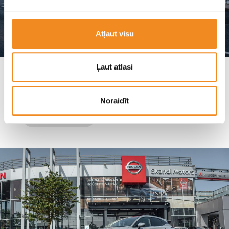
Atļaut visu
Ļaut atlasi
Hyundai i30N FASTBACK — самый
быстрый среди конкурентов?
Noraidīt
Hyundai