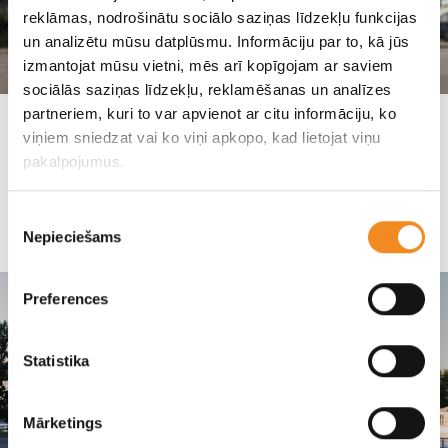
reklāmas, nodrošinātu sociālo saziņas līdzekļu funkcijas
un analizētu mūsu datplūsmu. Informāciju par to, kā jūs
izmantojat mūsu vietni, mēs arī kopīgojam ar saviem
sociālās saziņas līdzekļu, reklamēšanas un analīzes
partneriem, kuri to var apvienot ar citu informāciju, ko
Познакомьтесь с новым Hyundai Bayon,
viņiem sniedzat vai ko viņi apkopo, kad lietojat viņu
записывайтесь на тест-драйв!
pakalpojumus.
Hyundai
Piekrišanas
Nepieciešams
izvēle
Preferences
Statistika
Mārketings