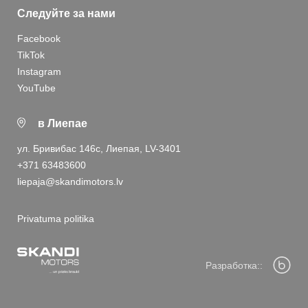
Следуйте за нами
Facebook
TikTok
Instagram
YouTube
в Лиепае
ул. Бривибас 146с, Лиепая, LV-3401
+371 63483600
liepaja@skandimotors.lv
Privatuma politika
Разработка::