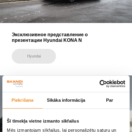
Эксклюзивное представление о
презентации Hyundai KONA N
Hyundai
Piekrišana
Sīkāka informācija
Par
Šī tīmekļa vietne izmanto sīkfailus
Mēs izmantojam sīkfailus, lai personalizētu saturu un