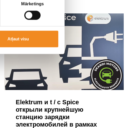
Mārketings
Atļaut visu
Elektrum и t / c Spice
открыли крупнейшую
станцию ​​зарядки
электромобилей в рамках