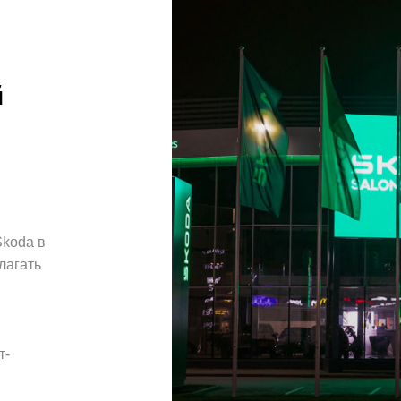
й
Škoda в
лагать
т-