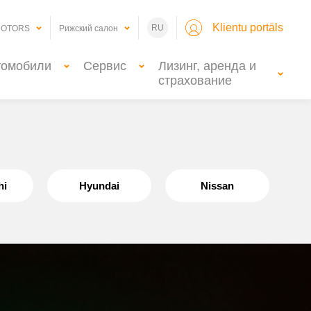
Klientu portāls
RU
MOTORS
Рижский салон
томобили
Сервис
Лизинг, аренда и
страхование
hi
Hyundai
Nissan