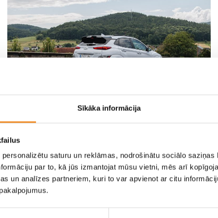
Sīkāka informācija
Эксклюзивное
failus
представление о
 personalizētu saturu un reklāmas, nodrošinātu sociālo saziņas l
презентации Hyundai KONA
formāciju par to, kā jūs izmantojat mūsu vietni, mēs arī kopīgo
N
s un analīzes partneriem, kuri to var apvienot ar citu informācij
u pakalpojumus.
Hyundai