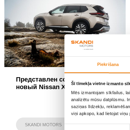
Piekrišana
Представлен совершенно
Šī tīmekļa vietne izmanto sīk
новый Nissan X-Trail
Mēs izmantojam sīkfailus, lai
analizētu mūsu datplūsmu. In
saziņas līdzekļu, reklamēšana
viņi apkopo, kad lietojat viņ
SKANDI MOTORS
Piekrišanas