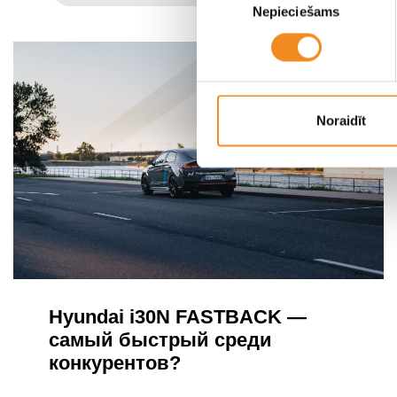
Nepieciešams
izvēle
Noraidīt
Hyundai i30N FASTBACK —
самый быстрый среди
конкурентов?