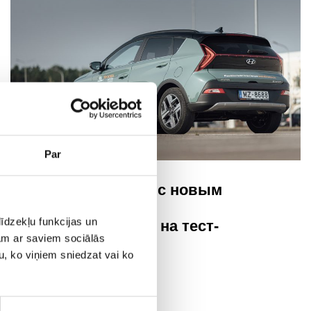
Par
Познакомьтесь с новым
Hyundai Bayon,
īdzekļu funkcijas un
записывайтесь на тест-
jam ar saviem sociālās
драйв!
u, ko viņiem sniedzat vai ko
Hyundai