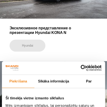
Эксклюзивное представление о
презентации Hyundai KONA N
Hyundai
Piekrišana
Sīkāka informācija
Par
Šī tīmekļa vietne izmanto sīkfailus
Mēs izmantojam sīkfailus, lai personalizētu saturu un