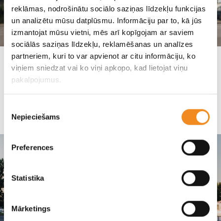
reklāmas, nodrošinātu sociālo saziņas līdzekļu funkcijas
un analizētu mūsu datplūsmu. Informāciju par to, kā jūs
izmantojat mūsu vietni, mēs arī kopīgojam ar saviem
sociālās saziņas līdzekļu, reklamēšanas un analīzes
partneriem, kuri to var apvienot ar citu informāciju, ko
Познакомьтесь с новым Hyundai Bayon,
viņiem sniedzat vai ko viņi apkopo, kad lietojat viņu
записывайтесь на тест-драйв!
pakalpojumus.
Hyundai
Piekrišanas
Nepieciešams
izvēle
Preferences
Statistika
Mārketings