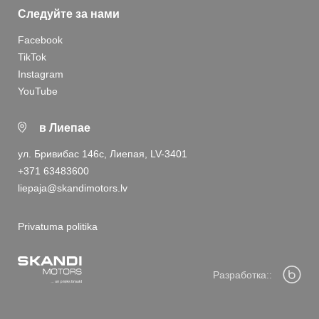
Следуйте за нами
Facebook
TikTok
Instagram
YouTube
в Лиепае
ул. Бривибас 146с, Лиепая, LV-3401
+371 63483600
liepaja@skandimotors.lv
Privatuma politika
Разработка::