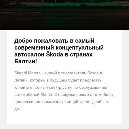
Добро пожаловать в самый
современный концептуальный
автосалон Škoda в странах
Балтии!
Skandi Motors – новый представитель Škoda в
Латвии, который в будущем будет предлагать
клиентам полный спектр услуг по обслуживанию
автомобилей Škoda. От покупки нового автомобиля,
профессиональных консультаций и тест-драйвов
до...