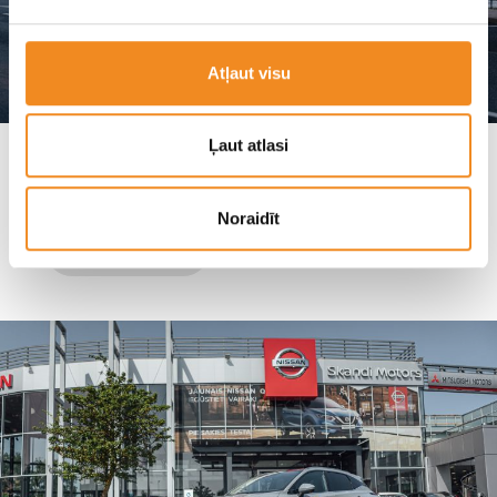
Atļaut visu
Ļaut atlasi
Hyundai i30N FASTBACK — самый
быстрый среди конкурентов?
Noraidīt
Hyundai