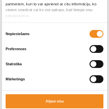
partneriem, kuri to var apvienot ar citu informāciju, ko
можете ознакомиться в разделе акций или на месте в
viņiem sniedzat vai ko viņi apkopo, kad lietojat viņu
автосалоне.
pakalpojumus.
Узнать больше
Piekrišanas
Nepieciešams
izvēle
Preferences
Statistika
Mārketings
Hyundai Motor
О Hyundai Motor Europe
Atļaut visu
Hyundai является быстрорастущим