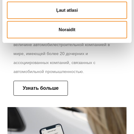
автопроизводителем с четким видением будущего и
Ļaut atlasi
опыт в производстве инновационных и экономичных
автомобилей. Hyundai Motor Company была основана
Noraidīt
в 1967 г. и к сегодняшнему дню стала пятой по
величине автомобилестроительной компанией в
мире, имеющей более 20 дочерних и
ассоциированных компаний, связанных с
автомобильной промышленностью.
Узнать больше