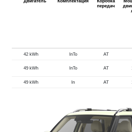
Двигатель
Комплектация
Коробка
Мощ
передач
дви
42 kWh
InTo
AT
49 kWh
InTo
AT
49 kWh
In
AT