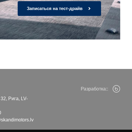
Записаться на тест-драйв
Разработка::
32, Рига, LV-
0
skandimotors.lv