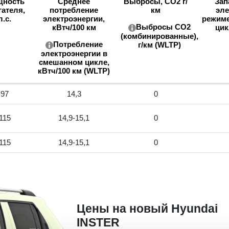
ность
Среднее
Выбросы, CO2 г/
Зап
гателя,
потребление
км
эле
л.с.
электроэнергии,
режим
Выбросы CO2
кВтч/100 км
цик
(комбинированные),
Потребление
г/км (WLTP)
электроэнергии в
смешанном цикле,
кВтч/100 км (WLTP)
97
14,3
0
115
14,9-15,1
0
115
14,9-15,1
0
Цены на новый Hyundai
INSTER