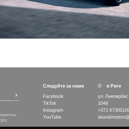
Следуйте за нами
в Риге
Facebook
ул. Лиелирбес 
TikTok
1046
Instagram
+371 6730010
лашаетесь
YouTube
skandimotors@
TORS.