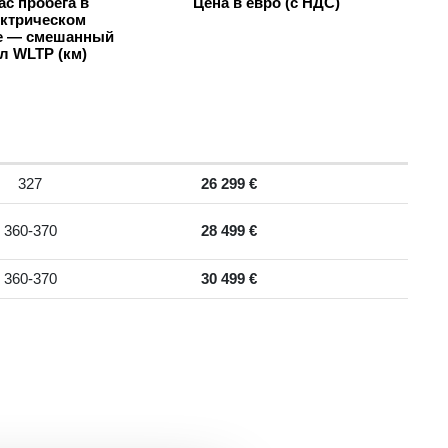
ас пробега в
Цена в евро (с НДС)
ктрическом
е — смешанный
л WLTP (км)
327
26 299 €
360-370
28 499 €
360-370
30 499 €