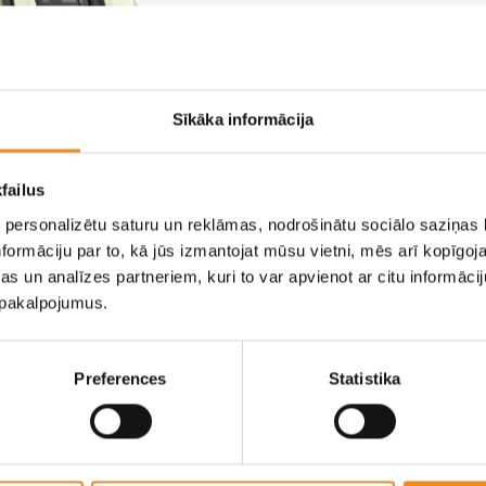
Дополнительная информация о ценах,
уровнях оснащения и характеристиках
Hyundai INSTER (PDF).
Sīkāka informācija
Скачать
failus
 personalizētu saturu un reklāmas, nodrošinātu sociālo saziņas l
formāciju par to, kā jūs izmantojat mūsu vietni, mēs arī kopīgo
s un analīzes partneriem, kuri to var apvienot ar citu informācij
u pakalpojumus.
Preferences
Statistika