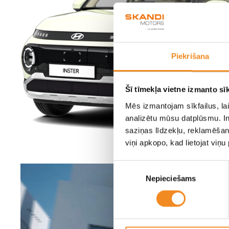
Piekrišana
Šī tīmekļa vietne izmanto sīk
Mēs izmantojam sīkfailus, lai
analizētu mūsu datplūsmu. In
saziņas līdzekļu, reklamēšana
viņi apkopo, kad lietojat viņ
Piekrišanas
Nepieciešams
izvēle