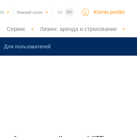
Klientu portāls
LV
RU
RS
Рижский салон
Сервис
Лизинг, аренда и страхование
Для пользователей