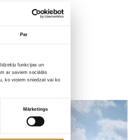
Par
īdzekļu funkcijas un
jam ar saviem sociālās
u, ko viņiem sniedzat vai ko
Mārketings