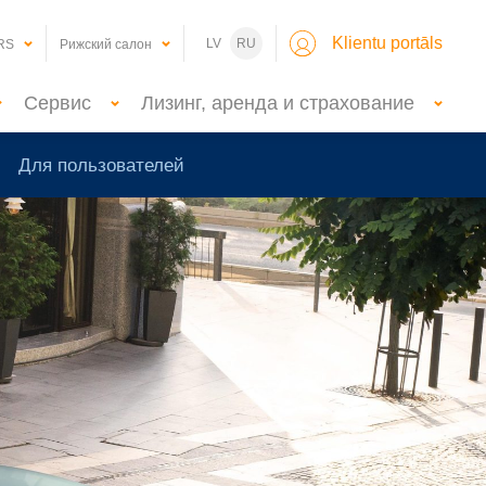
Klientu portāls
LV
RU
RS
Рижский салон
Сервис
Лизинг, аренда и страхование
Для пользователей