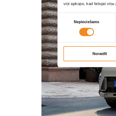
viņi apkopo, kad lietojat viņ
Piekrišanas
Nepieciešams
izvēle
Noraidīt