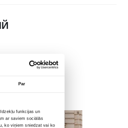
ЫЙ
е
одинамическую
Par
ря на свой
 это внедорожник.
īdzekļu funkcijas un
jam ar saviem sociālās
u, ko viņiem sniedzat vai ko