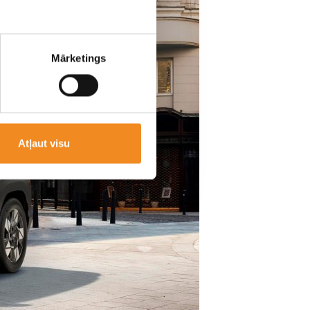
Mārketings
Atļaut visu