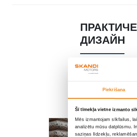
ПРАКТИЧ
ДИЗАЙН
Элегантный внешний диз
Piekrišana
переднюю часть, светову
футуристический внешни
Šī tīmekļa vietne izmanto sīk
Mēs izmantojam sīkfailus, lai
analizētu mūsu datplūsmu. In
saziņas līdzekļu, reklamēšana