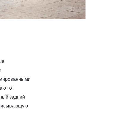
ые
и
омированными
ают от
вный задний
поясывающую