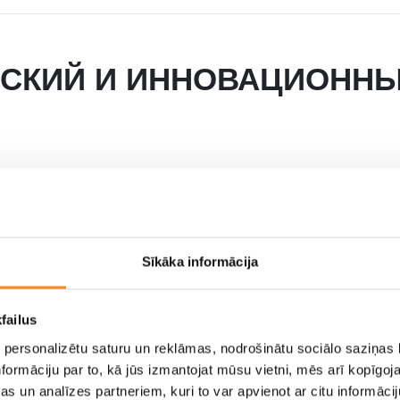
ЕСКИЙ И ИННОВАЦИОНН
Больше и выразительне
айн совершенно нового KONA сочетает в себе чистую аэр
Sīkāka informācija
ю панель Seamless Horizon и плавные контуры. Но, несмот
й вид, новый KONA никогда не позволит никому забыть, что
failus
 personalizētu saturu un reklāmas, nodrošinātu sociālo saziņas l
formāciju par to, kā jūs izmantojat mūsu vietni, mēs arī kopīgo
s un analīzes partneriem, kuri to var apvienot ar citu informācij