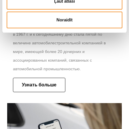
Ļaut atlasi
автопроизводителем с четким видением будущего и
опыт в производстве инновационных и экономичных
Noraidīt
автомобилей. Hyundai Motor Company была основана
в 1967 г. и к сегодняшнему дню стала пятой по
величине автомобилестроительной компанией в
мире, имеющей более 20 дочерних и
ассоциированных компаний, связанных с
автомобильной промышленностью.
Узнать больше