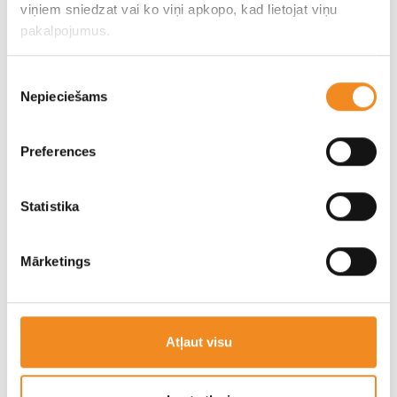
viņiem sniedzat vai ko viņi apkopo, kad lietojat viņu
можете ознакомиться в разделе акций или на месте в
pakalpojumus.
автосалоне.
Piekrišanas
Узнать больше
Nepieciešams
izvēle
Preferences
Statistika
Mārketings
Hyundai Motor
Atļaut visu
О Hyundai Motor Europe
Hyundai является быстрорастущим