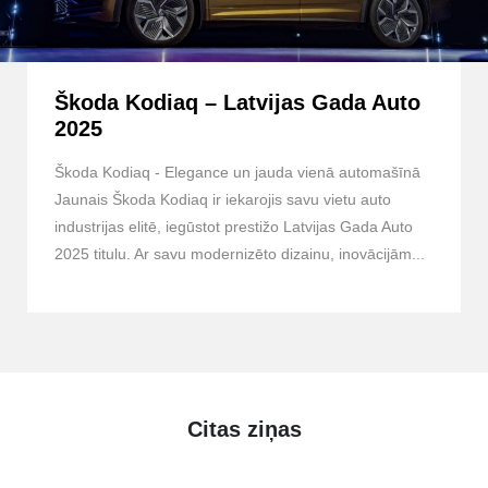
Škoda Kodiaq – Latvijas Gada Auto
2025
Škoda Kodiaq - Elegance un jauda vienā automašīnā
Jaunais Škoda Kodiaq ir iekarojis savu vietu auto
industrijas elitē, iegūstot prestižo Latvijas Gada Auto
2025 titulu. Ar savu modernizēto dizainu, inovācijām...
Citas ziņas