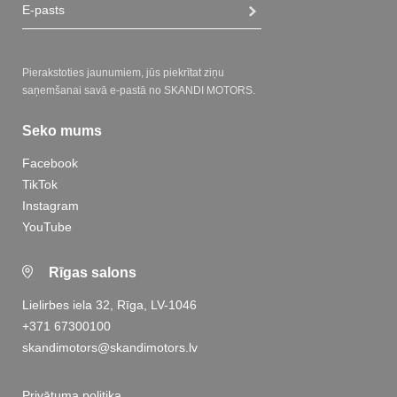
Pierakstoties jaunumiem, jūs piekrītat ziņu
saņemšanai savā e-pastā no SKANDI MOTORS.
Seko mums
Facebook
TikTok
Instagram
YouTube
Rīgas salons
Lielirbes iela 32, Rīga, LV-1046
+371 67300100
skandimotors@skandimotors.lv
Privātuma politika