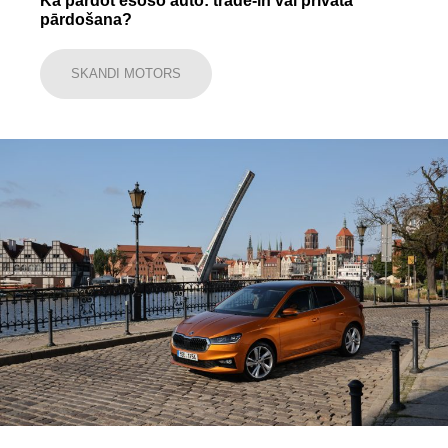
Kā pārdot esošo auto: trade-in vai privāta
pārdošana?
SKANDI MOTORS