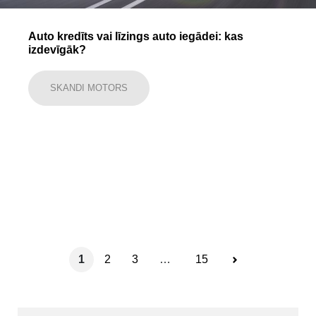
Auto kredīts vai līzings auto iegādei: kas
izdevīgāk?
SKANDI MOTORS
1
2
3
…
15