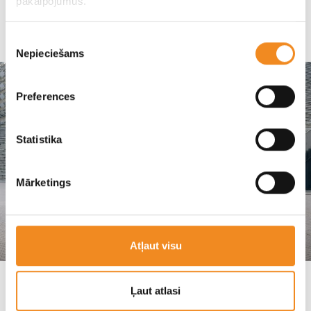
pakalpojumus.
SKANDI MOTORS
Piekrišanas
Nepieciešams
izvēle
Preferences
Statistika
Mārketings
Atļaut visu
Eiro 6 emisiju standarts: ko tas nozīmē auto
Ļaut atlasi
pircējiem?