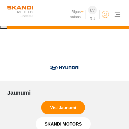
IKONISKIE Nissan elektroauto ir klāt!
LV
Rīgas
Uzzini vairāk
salons
RU
×
Jaunumi
Visi Jaunumi
SKANDI MOTORS