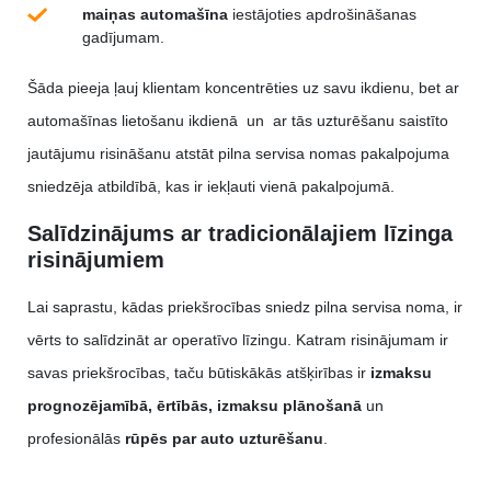
maiņas automašīna
iestājoties apdrošināšanas
gadījumam.
Šāda pieeja ļauj klientam koncentrēties uz savu ikdienu, bet ar
automašīnas lietošanu ikdienā un ar tās uzturēšanu saistīto
jautājumu risināšanu atstāt pilna servisa nomas pakalpojuma
sniedzēja atbildībā, kas ir iekļauti vienā pakalpojumā.
Salīdzinājums ar tradicionālajiem līzinga
risinājumiem
Lai saprastu, kādas priekšrocības sniedz pilna servisa noma, ir
vērts to salīdzināt ar operatīvo līzingu. Katram risinājumam ir
savas priekšrocības, taču būtiskākās atšķirības ir
izmaksu
prognozējamībā, ērtībās, izmaksu plānošanā
un
profesionālās
rūpēs par auto uzturēšanu
.