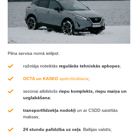
Pilna servisa nomā ietilpst:
ražotāja noteiktās
regulārās tehniskās apkopes
;
OCTA un KASKO
apdrošināšana
;
sezonai atbilstošs
riepu komplekts, riepu maiņa un
uzglabāšana
;
transportlīdzekļa nodokļi
un ar CSDD saistītās
maksas;
24 stundu palīdzība uz ceļa
Baltijas valstīs;