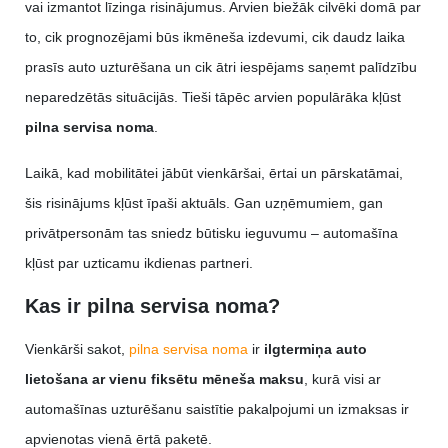
vai izmantot līzinga risinājumus. Arvien biežāk cilvēki domā par
to, cik prognozējami būs ikmēneša izdevumi, cik daudz laika
prasīs auto uzturēšana un cik ātri iespējams saņemt palīdzību
neparedzētās situācijās. Tieši tāpēc arvien populārāka kļūst
pilna servisa noma
.
Laikā, kad mobilitātei jābūt vienkāršai, ērtai un pārskatāmai,
šis risinājums kļūst īpaši aktuāls. Gan uzņēmumiem, gan
privātpersonām tas sniedz būtisku ieguvumu – automašīna
kļūst par uzticamu ikdienas partneri.
Kas ir pilna servisa noma?
Vienkārši sakot,
pilna servisa noma
ir
ilgtermiņa auto
lietošana ar vienu fiksētu mēneša maksu
, kurā visi ar
automašīnas uzturēšanu saistītie pakalpojumi un izmaksas ir
apvienotas vienā ērtā paketē.