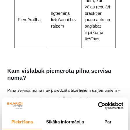
Tiem, kuri
vēlas regulāri
Ilgtermiņa
braukt ar
Piemērotība
lietošanai bez
jaunu auto un
raizēm
saglabāt
izpirkuma
tiesības
Kam vislabāk piemērota pilna servisa
noma?
Pilna servisa noma nav paredzēta tikai lieliem uzņēmumiem –
tā ir elastīga un
piemērota dažādiem cilvēkiem un
vajadzībām
. Šis risinājums bieži ir piemērots tiem, kuri novērtē
izdevumu plānošanu, ērtības, drošību un profesionālu atbalstu
Piekrišana
Sīkāka informācija
Par
ikdienā.