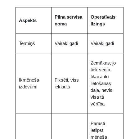
Pilna servisa
Operatīvais
Aspekts
noma
līzings
Termiņš
Vairāki gadi
Vairāki gadi
Zemākas, jo
tiek segta
tikai auto
Ikmēneša
Fiksēti, viss
lietošanas
izdevumi
iekļauts
daļa, nevis
visa tā
vērtība
Parasti
ietilpst
mēneša