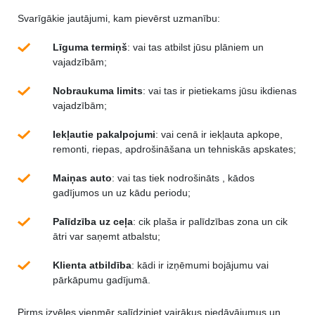
Svarīgākie jautājumi, kam pievērst uzmanību:
Līguma termiņš
: vai tas atbilst jūsu plāniem un
vajadzībām;
Nobraukuma limits
: vai tas ir pietiekams jūsu ikdienas
vajadzībām;
Iekļautie pakalpojumi
: vai cenā ir iekļauta apkope,
remonti, riepas, apdrošināšana un tehniskās apskates;
Maiņas auto
: vai tas tiek nodrošināts , kādos
gadījumos un uz kādu periodu;
Palīdzība uz ceļa
: cik plaša ir palīdzības zona un cik
ātri var saņemt atbalstu;
Klienta atbildība
: kādi ir izņēmumi bojājumu vai
pārkāpumu gadījumā.
Pirms izvēles vienmēr salīdziniet vairākus piedāvājumus un