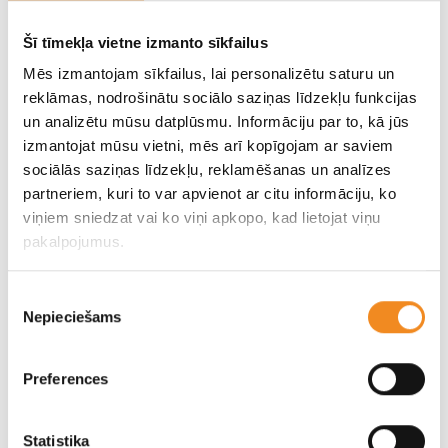
Šāds risinājums ir īpaši piemērots, ja auto ir nepieciešams
Šī tīmekļa vietne izmanto sīkfailus
darbam vai ikdienas pārvietošanās vajadzībām, un nav vēlmes
Mēs izmantojam sīkfailus, lai personalizētu saturu un
uzņemties rūpes par uzturēšanu vai tālākpārdošanu.
reklāmas, nodrošinātu sociālo saziņas līdzekļu funkcijas
un analizētu mūsu datplūsmu. Informāciju par to, kā jūs
Visbiežāk šo pakalpojumu izvēlas:
izmantojat mūsu vietni, mēs arī kopīgojam ar saviem
sociālās saziņas līdzekļu, reklamēšanas un analīzes
Uzņēmumi
, kas vēlas precīzi plānot izmaksas un
partneriem, kuri to var apvienot ar citu informāciju, ko
samazināt administratīvo slodzi;
viņiem sniedzat vai ko viņi apkopo, kad lietojat viņu
Privātpersonas
, kurām svarīga ir ne tikai ērta un
pakalpojumus.
vienkārša auto lietošana bez lieliem sākotnējiem
ieguldījumiem, bet arī paredzamas un plānojamas
Piekrišanas
izmaksas;
Nepieciešams
izvēle
Aktīvi braucēji
, kuriem būtiska ir nepārtraukta auto
pieejamība un ātra servisa saņemšana;
Preferences
Cilvēki, kuri nevēlas domāt par auto pārdošanu
, jo
līguma beigās auto vienkārši tiek atdots atpakaļ.
Statistika