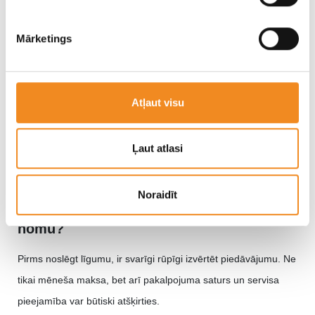
Mārketings
Atļaut visu
Ļaut atlasi
Noraidīt
Kas jāņem vērā, izvēloties pilna servisa
nomu?
Pirms noslēgt līgumu, ir svarīgi rūpīgi izvērtēt piedāvājumu. Ne
tikai mēneša maksa, bet arī pakalpojuma saturs un servisa
pieejamība var būtiski atšķirties.