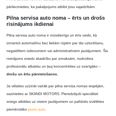
pārliecinieties, ka pakalpojums atbilst jūsu vajadzībām.
Pilna servisa auto noma – ērts un drošs
risinājums ikdienai
Pilna servisa auto noma ir mūsdienīgs un ērts veids, kā
izmantot automašīnu bez liekām rūpēm par tās uzturēšanu,
negaidītiem izdevumiem vai administratīviem jautājumiem. Šis
risinājums sniedz skaidrību par izmaksām, nodrošina
profesionālu atbalstu un ļauj koncentrēties uz svarīgāko –
drošu un ērtu pārvietošanos.
Ja vēlaties uzzināt vairāk par pilna servisa nomas iespējām,
sazinieties ar SKANDI MOTORS. Pieredzējuši speciālisti
sniegs atbildes uz visiem jautājumiem un palīdzēs izvēlēties
piemērotāko
jauno auto
.