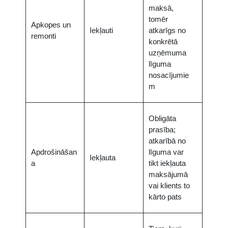
maksā,
tomēr
Apkopes un
Iekļauti
atkarīgs no
remonti
konkrētā
uzņēmuma
līguma
nosacījumie
m
Obligāta
prasība;
atkarībā no
Apdrošināšan
līguma var
Iekļauta
a
tikt iekļauta
maksājumā
vai klients to
kārto pats