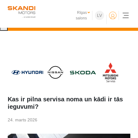
IKONISKIE Nissan elektroauto ir klāt!
Rīgas
LV
Uzzini vairāk
salons
×
Kas ir pilna servisa noma un kādi ir tās
ieguvumi?
24. marts 2026