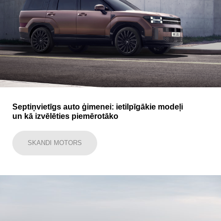
Septiņvietīgs auto ģimenei: ietilpīgākie modeļi
un kā izvēlēties piemērotāko
SKANDI MOTORS