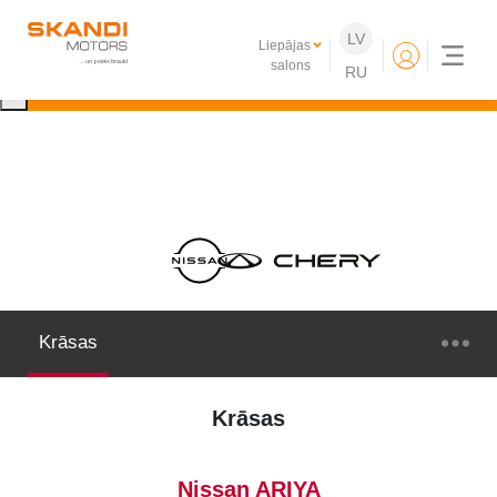
IKONISKIE Nissan elektroauto ir klāt!
LV
Liepājas
Uzzini vairāk
salons
RU
×
Krāsas
Krāsas
Nissan ARIYA