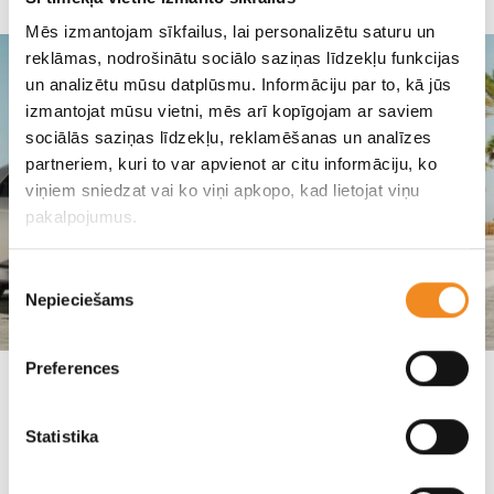
Mēs izmantojam sīkfailus, lai personalizētu saturu un
reklāmas, nodrošinātu sociālo saziņas līdzekļu funkcijas
un analizētu mūsu datplūsmu. Informāciju par to, kā jūs
izmantojat mūsu vietni, mēs arī kopīgojam ar saviem
sociālās saziņas līdzekļu, reklamēšanas un analīzes
partneriem, kuri to var apvienot ar citu informāciju, ko
viņiem sniedzat vai ko viņi apkopo, kad lietojat viņu
pakalpojumus.
Piekrišanas
Nepieciešams
izvēle
Preferences
“Vācijas gada auto” 2022: Hyundai IONIQ 5
uzvar kategorijā “Jaunā enerģija”
Statistika
Hyundai