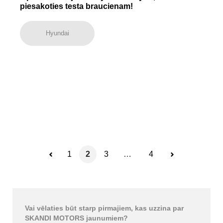
piesakoties testa braucienam!
Hyundai
1
2
3
…
4
Vai vēlaties būt starp pirmajiem, kas uzzina par
SKANDI MOTORS jaunumiem?