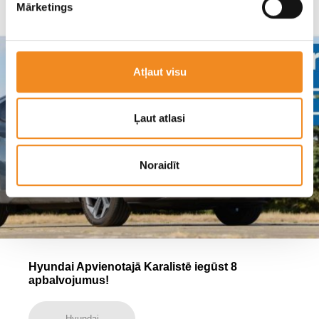
Mārketings
Atļaut visu
Ļaut atlasi
Noraidīt
Hyundai Apvienotajā Karalistē iegūst 8
apbalvojumus!
Hyundai