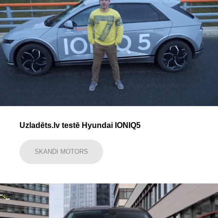
Uzladēts.lv testē Hyundai IONIQ5
SKANDI MOTORS