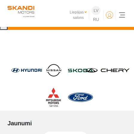
IKONISKIE Nissan elektroauto ir klāt!
LV
Liepājas
Uzzini vairāk
salons
RU
×
Jaunumi