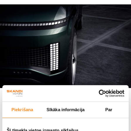
Hyundai Motor sniedz ieskatu jaunā, pilnībā
elektriskā SUV – Hyundai SEVEN attēlos
Piekrišana
Sīkāka informācija
Par
Hyundai
Šī tīmekļa vietne izmanto sīkfailus