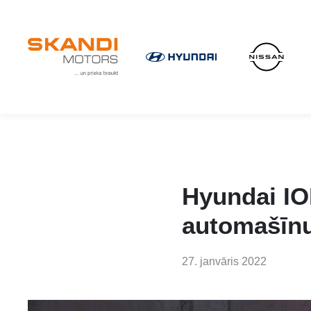
IKONISKIE Nissan elektroauto ir klāt!
Uzzini vairāk
×
Hyundai IO
automašīn
27. janvāris 2022