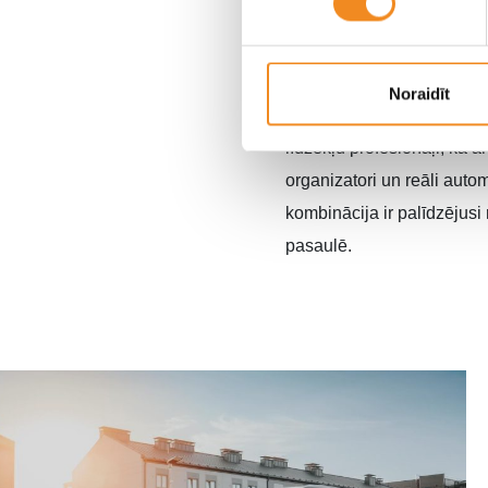
“Gada labākās automašīnas”
transportlīdzekļiem, kas t
Noraidīt
pieredzi, kurā ir iekļauti d
līdzekļu profesionāļi, kā 
organizatori un reāli auto
kombinācija ir palīdzējus
pasaulē.