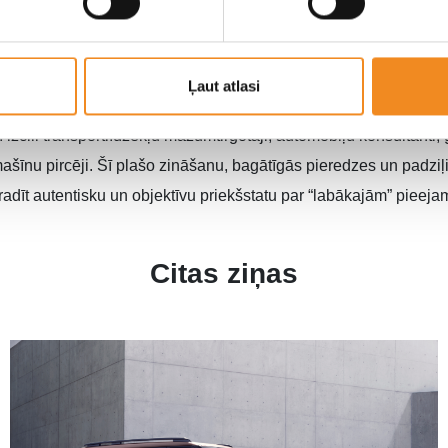
 balva tika izveidota, lai radītu nesaistītu, unikālu un pilnīgi
iek piedāvāti visā pasaulē. Žūriju veido autobūves nozares līder
Ļaut atlasi
izaineri, inženieri, autosporta leģendas, atzīti žurnālisti, raidor
arī izcili transportlīdzekļu mazumtirgotāji, automobiļu konsultan
mašīnu pircēji. Šī plašo zināšanu, bagātīgās pieredzes un padziļ
i radīt autentisku un objektīvu priekšstatu par “labākajām” pie
Citas ziņas