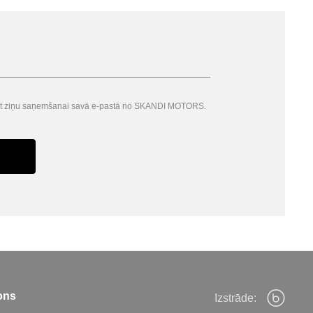
ītat ziņu saņemšanai savā e-pastā no SKANDI MOTORS.
ons
Izstrāde: