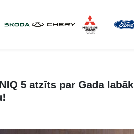
NIQ 5 atzīts par Gada labā
u!