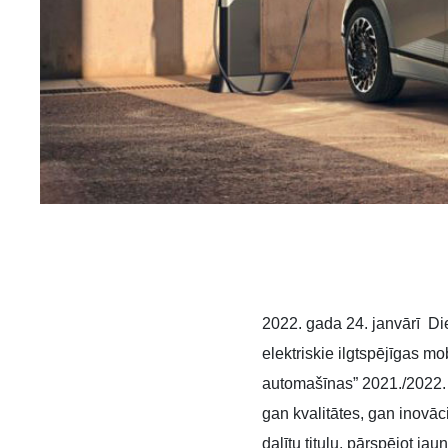
2022. gada 24. janvārī Di
elektriskie ilgtspējīgas m
automašīnas” 2021./2022. 
gan kvalitātes, gan inovā
dalītu titulu, pārspējot 