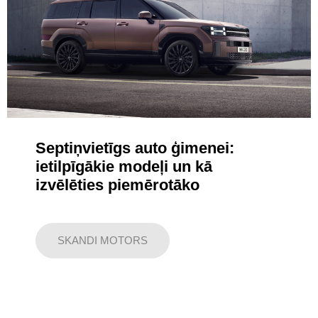
Septiņvietīgs auto ģimenei:
ietilpīgākie modeļi un kā
izvēlēties piemērotāko
SKANDI MOTORS