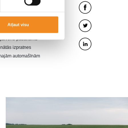
 demokrātisku skatījumu uz
i, apvienojot daudzveidīgu
Atļaut visu
ganizācijas un plašsaziņas
ti, galveno pasākumu
inātās izpratnes
ejamajām automašīnām