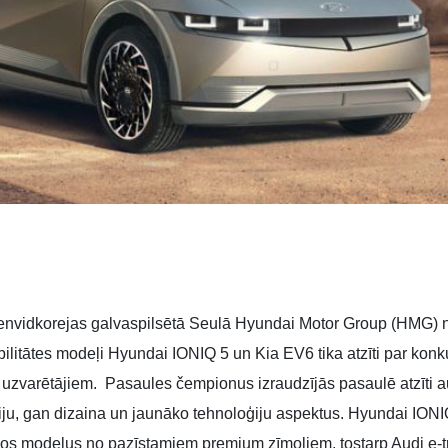
envidkorejas galvaspilsētā Seulā Hyundai Motor Group (HMG) no
obilitātes modeļi Hyundai IONIQ 5 un Kia EV6 tika atzīti par ko
uzvarētājiem. Pasaules čempionus izraudzījās pasaulē atzīti au
ciju, gan dizaina un jaunāko tehnoloģiju aspektus. Hyundai ION
jaunos modeļus no pazīstamiem premium zīmoliem, tostarp Audi e