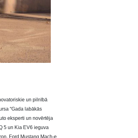
vatoriskie un pilnībā
nkursa “Gada labākās
to eksperti un novērtēja
IQ 5 un Kia EV6 ieguva
-tron, Ford Mustang Mach-e