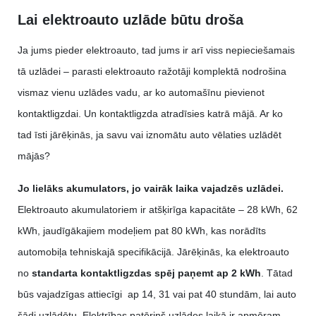
Lai elektroauto uzlāde būtu droša
Ja jums pieder elektroauto, tad jums ir arī viss nepieciešamais
tā uzlādei – parasti elektroauto ražotāji komplektā nodrošina
vismaz vienu uzlādes vadu, ar ko automašīnu pievienot
kontaktligzdai. Un kontaktligzda atradīsies katrā mājā. Ar ko
tad īsti jārēķinās, ja savu vai iznomātu auto vēlaties uzlādēt
mājās?
Jo lielāks akumulators, jo vairāk laika vajadzēs uzlādei.
Elektroauto akumulatoriem ir atšķirīga kapacitāte – 28 kWh, 62
kWh, jaudīgākajiem modeļiem pat 80 kWh, kas norādīts
automobiļa tehniskajā specifikācijā. Jārēķinās, ka elektroauto
no
standarta kontaktligzdas spēj paņemt ap 2 kWh
. Tātad
būs vajadzīgas attiecīgi ap 14, 31 vai pat 40 stundām, lai auto
šādi uzlādētu. Elektrības patēriņš uzlādes laikā ir apmēram