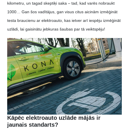
kilometru, un tagad skeptiķi saka – tad, kad varēs nobraukt
1000… Gan šos vadītājus, gan visus citus aicinām izmēģināt
testa braucienu ar elektroauto, kas ietver arī iespēju izmēģināt
uzlādi, lai gaisinātu jebkuras šaubas par tā veiktspēju!
Kāpēc elektroauto uzlāde mājās ir
jaunais standarts?