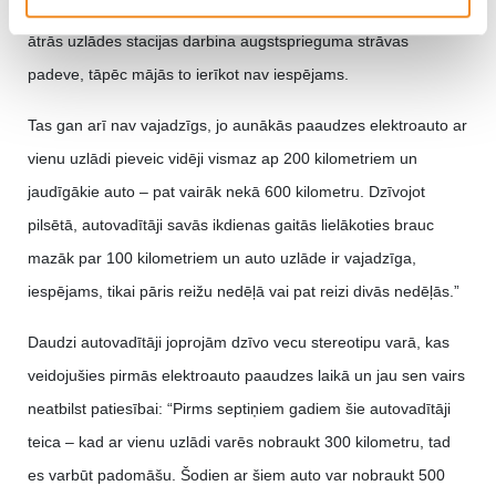
aizmirst. Lai cik vilinoši šķistu uzlādēt mašīnu stundas laikā,
ātrās uzlādes stacijas darbina augstsprieguma strāvas
padeve, tāpēc mājās to ierīkot nav iespējams.
Tas gan arī nav vajadzīgs, jo aunākās paaudzes elektroauto ar
vienu uzlādi pieveic vidēji vismaz ap 200 kilometriem un
jaudīgākie auto – pat vairāk nekā 600 kilometru. Dzīvojot
pilsētā, autovadītāji savās ikdienas gaitās lielākoties brauc
mazāk par 100 kilometriem un auto uzlāde ir vajadzīga,
iespējams, tikai pāris reižu nedēļā vai pat reizi divās nedēļās.”
Daudzi autovadītāji joprojām dzīvo vecu stereotipu varā, kas
veidojušies pirmās elektroauto paaudzes laikā un jau sen vairs
neatbilst patiesībai: “Pirms septiņiem gadiem šie autovadītāji
teica – kad ar vienu uzlādi varēs nobraukt 300 kilometru, tad
es varbūt padomāšu. Šodien ar šiem auto var nobraukt 500