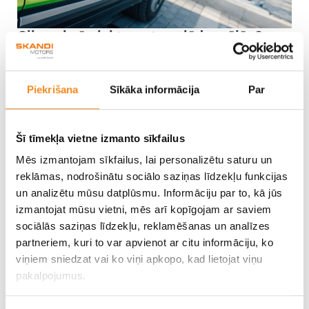
Cik maksā elektroauto uzlāde mājās?
Vēl viens būtisks ieguvums elektroauto uzlādei mājās ir
finansiālais ietaupījums
. Publiskajā telpā šobrīd tiek
Piekrišana
Sīkāka informācija
Par
piekoptas dažādas prakses – daži tirdzniecības centri klientiem
piedāvā bezmaksas uzlādi, citi lūdz samaksāt par stāvvietu,
Šī tīmekļa vietne izmanto sīkfailus
bet ne par uzlādi, vēl kāds piekopj praksi iekasēt simbolisku
Mēs izmantojam sīkfailus, lai personalizētu saturu un
samaksu par patērēto elektrību. Toties maksas uzlādes vietās,
reklāmas, nodrošinātu sociālo saziņas līdzekļu funkcijas
kādu Rīgā ir vairākums, tomēr jārēķinās ar uzcenojumu.
un analizētu mūsu datplūsmu. Informāciju par to, kā jūs
izmantojat mūsu vietni, mēs arī kopīgojam ar saviem
Izdevīgāk ir elektroauto uzlādēt mājās, jo tur
jāmaksā tikai
sociālās saziņas līdzekļu, reklamēšanas un analīzes
partneriem, kuri to var apvienot ar citu informāciju, ko
par patērēto elektrību
. Rīgā strauji attīstās elektroauto
viņiem sniedzat vai ko viņi apkopo, kad lietojat viņu
uzlādes punktu tīkls, jo galvaspilsētā arī mīt visvairāk
pakalpojumus.
elektroauto lietotāju. Savā telefonā iespējams ielādēt speciālu
lietotni, kur var redzēt visas stacijas un izmaksas, kas būs