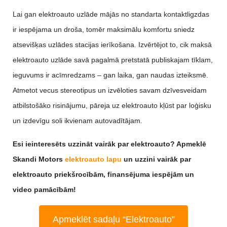
Lai gan elektroauto uzlāde mājās no standarta kontaktligzdas
ir iespējama un droša, tomēr maksimālu komfortu sniedz
atsevišķas uzlādes stacijas ierīkošana. Izvērtējot to, cik maksā
elektroauto uzlāde savā pagalmā pretstatā publiskajam tīklam,
ieguvums ir acīmredzams – gan laika, gan naudas izteiksmē.
Atmetot vecus stereotipus un izvēloties savam dzīvesveidam
atbilstošāko risinājumu, pāreja uz elektroauto kļūst par loģisku
un izdevīgu soli ikvienam autovadītājam.
Esi ieinteresēts uzzināt vairāk par elektroauto? Apmeklē
Skandi Motors
elektroauto lapu
un uzzini vairāk par
elektroauto priekšrocībām, finansējuma iespējām un
video pamācībām!
Apmeklēt sadaļu “Elektroauto”