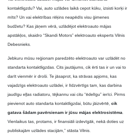
kontaktligzdu? Vai, auto uzlādes laikā cepot kūku, izsisti korķi ir
mīts? Un vai elektrības rēķins neapēdīs visu ģimenes
budžetu? Kas jāņem vērā, uzlādējot elektroauto mājas
apstākļos, skaidro “Skandi Motors” elektroauto eksperts Vilnis
Debesnieks.
Jebkuru mūsu reģionam paredzēto elektroauto var uzlādēt no
standarta kontaktligzdas. Cits jautājums, cik ērti tas ir un vai to
darīt vienmēr ir droši. Te jāsaprot, ka strāvas apjoms, kas
vajadzīgs elektroauto uzlādei, ir līdzvērtīgs tam, kas darbina
jaudīgu eļļas radiatoru, tējkannu vai citu “ēdelīgu” ierīci. Pirms
pievienot auto standarta kontaktligzdai, būtu jāizvērtē,
cik
gatava šādam pavērsienam ir jūsu mājas elektrosistēma
.
Vienlaikus tas, protams, ir finansiāli izdevīgāk, nekā doties uz
publiskajām uzlādes stacijām,” stāsta Vilnis.