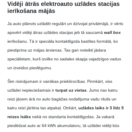
Vidēji ātrās elektroauto uzlādes stacijas
ierīkošana mājās
Ja auto plānots uzlādēt regulāri un dzīvojat privātmājā, ir vērts
apsvērt vidēji ātras uzlādes stacijas jeb tā saucamā
wall box
ierīkošanu. Tā ir speciāla kontaktligzda kastītes formātā, ko
piestiprina uz mājas ārsienas. Tas gan noteikti jādara
speciālistam, kurš izvilks no sadales skapja vajadzīgos vadus
un izveidos pieslēgumu.
Šim risinājumam ir vairākas priekšrocības. Pirmkārt, viss
uzlādei nepieciešamais ir
turpat uz vietas
. Jums nav katru
reizi jāņem ārā no auto bagāžas nodalījuma vadu ritulis un
katru reizi jāritina tas atpakaļ. Otrkārt,
uzlādes laiks ir 3 līdz 5
reizes īsāks
nekā no standarta kontaktligzdas. Ja vakarā
pieslēdzat auto ar 64 kWh akumulatoru, tā uzlādei vidēji būs