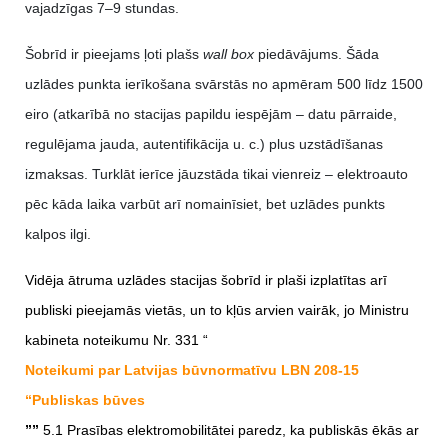
vajadzīgas 7–9 stundas.
Šobrīd ir pieejams ļoti plašs
wall box
piedāvājums. Šāda
uzlādes punkta ierīkošana svārstās no apmēram 500 līdz 1500
eiro (atkarībā no stacijas papildu iespējām – datu pārraide,
regulējama jauda, autentifikācija u. c.) plus uzstādīšanas
izmaksas. Turklāt ierīce jāuzstāda tikai vienreiz – elektroauto
pēc kāda laika varbūt arī nomainīsiet, bet uzlādes punkts
kalpos ilgi.
Vidēja ātruma uzlādes stacijas šobrīd ir plaši izplatītas arī
publiski pieejamās vietās, un to kļūs arvien vairāk, jo Ministru
kabineta noteikumu Nr. 331 “
Noteikumi par Latvijas būvnormatīvu LBN 208-15
“Publiskas būves
””
5.1 Prasības elektromobilitātei paredz, ka publiskās ēkās ar