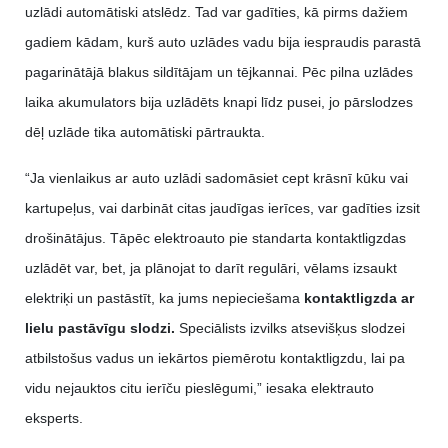
uzlādi automātiski atslēdz. Tad var gadīties, kā pirms dažiem
gadiem kādam, kurš auto uzlādes vadu bija iespraudis parastā
pagarinātājā blakus sildītājam un tējkannai. Pēc pilna uzlādes
laika akumulators bija uzlādēts knapi līdz pusei, jo pārslodzes
dēļ uzlāde tika automātiski pārtraukta.
“Ja vienlaikus ar auto uzlādi sadomāsiet cept krāsnī kūku vai
kartupeļus, vai darbināt citas jaudīgas ierīces, var gadīties izsit
drošinātājus. Tāpēc elektroauto pie standarta kontaktligzdas
uzlādēt var, bet, ja plānojat to darīt regulāri, vēlams izsaukt
elektriķi un pastāstīt, ka jums nepieciešama
kontaktligzda ar
lielu pastāvīgu slodzi.
Speciālists izvilks atsevišķus slodzei
atbilstošus vadus un iekārtos piemērotu kontaktligzdu, lai pa
vidu nejauktos citu ierīču pieslēgumi,” iesaka elektrauto
eksperts.