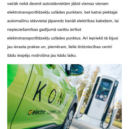
vairāk nekā desmit autostāvvietām jābūt vismaz vienam
elektrotransportlīdzekļu uzlādes punktam, bet katrai piektajai
automašīnu stāvvietai jāparedz kanāli elektrības kabeļiem, lai
nepieciešamības gadījumā varētu ierīkot
elektrotransportlīdzekļu uzlādes punktus. Arī iepriekš tā bijusi
jau ierasta prakse un, piemēram, lielie tirdzniecības centri
šādu iespēju nodrošina jau kādu laiku.