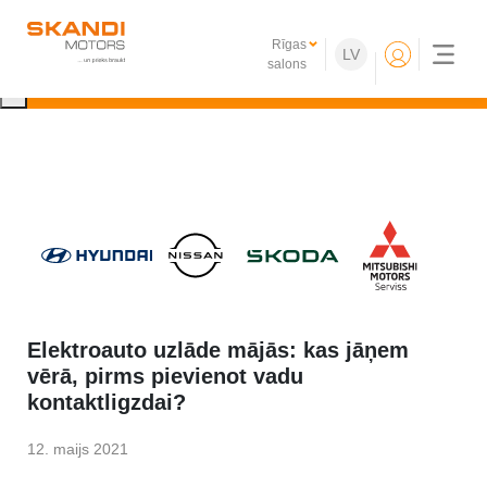
IKONISKIE Nissan elektroauto ir klāt!
Rīgas
LV
Uzzini vairāk
salons
×
Elektroauto uzlāde mājās: kas jāņem
vērā, pirms pievienot vadu
kontaktligzdai?
12. maijs 2021