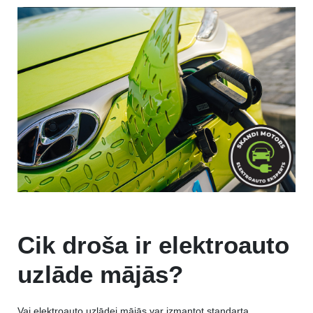
Cik droša ir elektroauto
uzlāde mājās?
Vai elektroauto uzlādei mājās var izmantot standarta