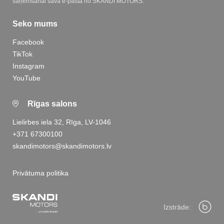
saņemšanai savā e-pastā no SKANDI MOTORS.
Seko mums
Facebook
TikTok
Instagram
YouTube
Rīgas salons
Lielirbes iela 32, Rīga, LV-1046
+371 67300100
skandimotors@skandimotors.lv
Privātuma politika
Izstrāde: