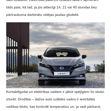
tāds pats, kā tad, ja jūs attiecīgi 14, 21 vai 40 stundas bez
pārtraukuma darbinātu vidējas jaudas gludekli.
Kontaktligzdai un elektrības vadiem ir jābūt spējīgiem šo slodzi
izturēt. Drošībai – dažos auto uzlādes vados ir iestrādāts
vadības bloks, kas kontrolē temperatūru un, ja vadi pārkarst,