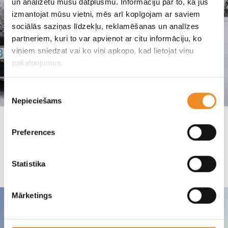
un analizētu mūsu datplūsmu. Informāciju par to, kā jūs
izmantojat mūsu vietni, mēs arī kopīgojam ar saviem
sociālās saziņas līdzekļu, reklamēšanas un analīzes
partneriem, kuri to var apvienot ar citu informāciju, ko
viņiem sniedzat vai ko viņi apkopo, kad lietojat viņu
pakalpojumus.
Piekrišanas
Nepieciešams
izvēle
ES Regula par riepām
Preferences
SKANDI MOTORS
Statistika
Mārketings