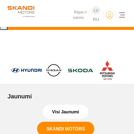
IKONISKIE Nissan elektroauto ir klāt!
LV
Rīgas
Uzzini vairāk
salons
RU
×
Jaunumi
Visi Jaunumi
SKANDI MOTORS