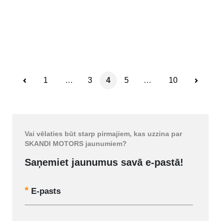
1
…
3
4
5
…
10
Vai vēlaties būt starp pirmajiem, kas uzzina par
SKANDI MOTORS jaunumiem?
Saņemiet jaunumus savā e-pastā!
E-pasts