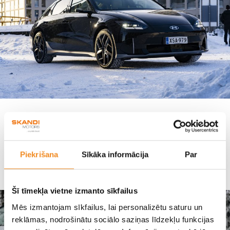
Pieejams atbalsts elektromobiļu iegādei
juridiskām personām
Piekrišana
Sīkāka informācija
Par
SKANDI MOTORS
Šī tīmekļa vietne izmanto sīkfailus
Mēs izmantojam sīkfailus, lai personalizētu saturu un
reklāmas, nodrošinātu sociālo saziņas līdzekļu funkcijas