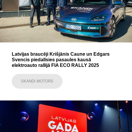
Latvijas braucēji Krišjānis Caune un Edgars
Svencis piedalīsies pasaules kausā
elektroauto rallijā FIA ECO RALLY 2025
SKANDI MOTORS