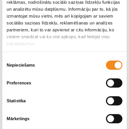
reklāmas, nodrošinātu sociālo saziņas līdzekļu funkcijas
un analizētu mūsu datplūsmu. Informāciju par to, kā jūs
Rezerves daļas un aksesuāri
izmantojat mūsu vietni, mēs arī kopīgojam ar saviem
sociālās saziņas līdzekļu, reklamēšanas un analīzes
Rezerves daļu mazumtirdzniecība
partneriem, kuri to var apvienot ar citu informāciju, ko
viņiem sniedzat vai ko viņi apkopo, kad lietojat viņu
SKANDI MOTORS priekšrocība ir vairāk nekā 10 gadu
pakalpojumus.
pieredze Korejas un Japānas automašīnu servisa pakalpojumu
sniegšanā un rezerves daļu tirdzniecībā. Šajos gados iegūtās
Piekrišanas
Nepieciešams
izvēle
zināšanas dod iespēju sniegt elastīgu un konkurētspējīgu
piedāvājumu dažāda vecuma un marku automašīnu
Preferences
īpašniekiem. Lai operatīvi reaģētu uz mūsu klientu vēlmēm,
SKANDI MOTORS noliktavā pieejams liels skaits gan
Statistika
oriģinālās, gan kvalitatīvas analogās rezerves daļas Hyundai,
Nissan, ŠKODA un Mitsubishi automašīnām. Tādējādi mēs
Mārketings
saviem klientiem nodrošinām kvalitatīvas rezerves daļas
automašīnu garantijas laikā un piedāvājam alternatīvu –