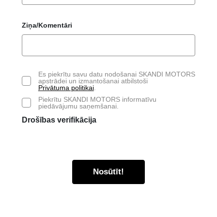
Ziņa/Komentāri
Es piekrītu savu datu nodošanai SKANDI MOTORS
apstrādei un izmantošanai atbilstoši
Privātuma politikai
.
Piekrītu SKANDI MOTORS informatīvu
piedāvājumu saņemšanai.
Drošības verifikācija
Nosūtīt!