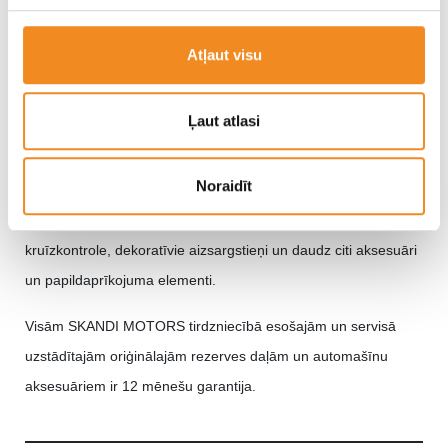
rezerves daļas par izdevīgām cenām pēcgarantijas periodā.
Atļaut visu
Pie mums iespējams iegādāties un uzstādīt oriģinālos
Hyundai, Nissan, ŠKODA un Mitsubishi aksesuārus. Papildu
Ļaut atlasi
oriģinālajiem aksesuāriem SKANDI MOTORS piedāvā
kvalitatīvus analogos aksesuārus un papildaprīkojumu.
Noraidīt
Piedāvājuma klāstā ir aksesuāri sākot no telefona turētājiem
līdz tādam papildaprīkojumam kā autonomā apsilde,
kruīzkontrole, dekoratīvie aizsargstieņi un daudz citi aksesuāri
un papildaprīkojuma elementi.
Visām SKANDI MOTORS tirdzniecībā esošajām un servisā
uzstādītajām oriģinālajām rezerves daļām un automašīnu
aksesuāriem ir 12 mēnešu garantija.