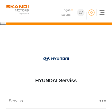
IKONISKIE Nissan elektroauto ir klāt!
Rīgas
LV
Uzzini vairāk
salons
×
HYUNDAI Serviss
Serviss