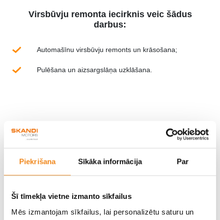
Virsbūvju remonta iecirknis veic šādus
darbus:
Automašīnu virsbūvju remonts un krāsošana;
Pulēšana un aizsargslāņa uzklāšana.
SKANDI MOTORS virsbūvju remonta
cehā var veikt līdz 200 remontiem
mēnesī.
Piekrišana
Sīkāka informācija
Par
Uzzināt vairāk
Šī tīmekļa vietne izmanto sīkfailus
Mēs izmantojam sīkfailus, lai personalizētu saturu un