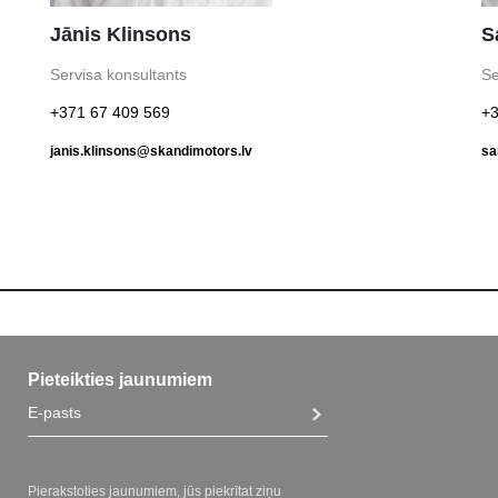
Jānis Klinsons
S
Servisa konsultants
Se
+371 67 409 569
+3
janis.klinsons@skandimotors.lv
sa
Pieteikties jaunumiem
Pierakstoties jaunumiem, jūs piekrītat ziņu