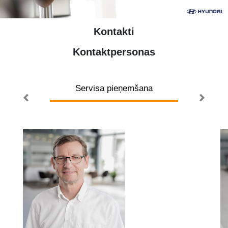
Kontakti
Kontaktpersonas
isti
Servisa pieņemšana
Reze