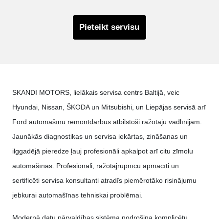
Pieteikt servisu
SKANDI MOTORS, lielākais servisa centrs Baltijā, veic
Hyundai, Nissan, ŠKODA un Mitsubishi, un Liepājas servisā arī
Ford automašīnu remontdarbus atbilstoši ražotāju vadlīnijām.
Jaunākās diagnostikas un servisa iekārtas, zināšanas un
ilggadējā pieredze ļauj profesionāli apkalpot arī citu zīmolu
automašīnas. Profesionāli, ražotājrūpnīcu apmācīti un
sertificēti servisa konsultanti atradīs piemērotāko risinājumu
jebkurai automašīnas tehniskai problēmai.
Modernā datu pārvaldības sistēma nodrošina komplicētu