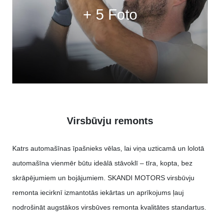
+ 5 Foto
Virsbūvju remonts
Katrs automašīnas īpašnieks vēlas, lai viņa uzticamā un lolotā
automašīna vienmēr būtu ideālā stāvoklī – tīra, kopta, bez
skrāpējumiem un bojājumiem. SKANDI MOTORS virsbūvju
remonta iecirknī izmantotās iekārtas un aprīkojums ļauj
nodrošināt augstākos virsbūves remonta kvalitātes standartus.