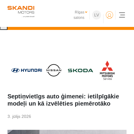
IKONISKIE Nissan elektroauto ir klāt!
Rīgas
LV
Uzzini vairāk
salons
×
Septiņvietīgs auto ģimenei: ietilpīgākie
modeļi un kā izvēlēties piemērotāko
3. jūlijs 2026