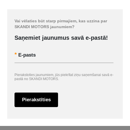
Vai vēlaties būt starp pirmajiem, kas uzzina par
SKANDI MOTORS jaunumiem?
Saņemiet jaunumus savā e-pastā!
E-pasts
Pierakstoties jaunumiem, jūs piekrītat ziņu saņemšanai savā e-
pastā no SKANDI MOTORS.
Pierakstīties