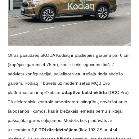
Otrās paaudzes ŠKODA Kodiaq ir pastiepies garumā par 6 cm
(kopējais garums 4,75 m), kas ir tiešs ieguvums tieši 7
sēdvietu konfigurācijai, palielinot vietu trešajā rindā sēdošo
galvām. Kodiaq ir būvēts uz modernizētās MQB Evo
platformas un ir aprīkots ar
adaptīvo balstiekārtu
(DCC Pro).
Tā elektroniski kontrolē amortizatoru stingrību, novēršot auto
šūpošanos līkumos, kas ir biežākais iemesls bērnu sliktajai
pašsajūtai garos ceļojumos. Modelis tiek piedāvāts ar
uzticamiem
2,0 TDI dīzeļdzinējiem
(līdz 193 ZS un 4×4