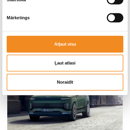
līdz 575 litriem
(5 vietīgā versijā).
Viedā e-4ORCE pilnpiedziņa:
šī sistēma spēj sadalīt
Mārketings
jaudu starp riteņiem 10 000 reižu ātrāk nekā klasiskā
mehāniskā 4×4 sistēma, garantējot maksimālu drošību
un stabilitāti uz apledojuša vai piesniguša ceļa.
Atļaut visu
Hyundai IONIQ 9 – pilnībā elektriska
nākotnes tehnoloģija
Ļaut atlasi
Noraidīt