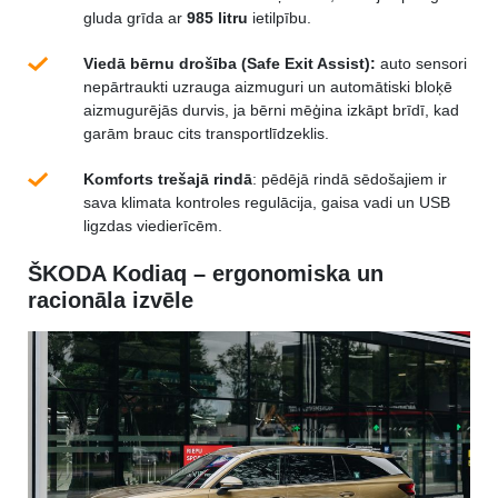
gluda grīda ar
985 litru
ietilpību.
Viedā bērnu drošība (Safe Exit Assist):
auto sensori
nepārtraukti uzrauga aizmuguri un automātiski bloķē
aizmugurējās durvis, ja bērni mēģina izkāpt brīdī, kad
garām brauc cits transportlīdzeklis.
Komforts trešajā rindā
: pēdējā rindā sēdošajiem ir
sava klimata kontroles regulācija, gaisa vadi un USB
ligzdas viedierīcēm.
ŠKODA Kodiaq – ergonomiska un
racionāla izvēle