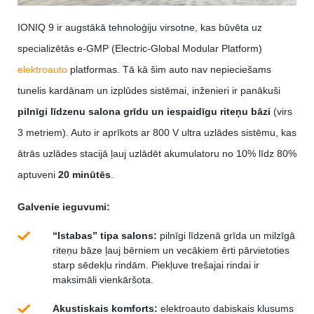
IONIQ 9 ir augstākā tehnoloģiju virsotne, kas būvēta uz
specializētās e-GMP (Electric-Global Modular Platform)
elektroauto
platformas. Tā kā šim auto nav nepieciešams
tunelis kardānam un izplūdes sistēmai, inženieri ir panākuši
pilnīgi līdzenu salona grīdu un iespaidīgu riteņu bāzi
(virs
3 metriem). Auto ir aprīkots ar 800 V ultra uzlādes sistēmu, kas
ātrās uzlādes stacijā ļauj uzlādēt akumulatoru no 10% līdz 80%
aptuveni
20 minūtēs
.
Galvenie ieguvumi:
“Istabas” tipa salons:
pilnīgi līdzenā grīda un milzīgā
riteņu bāze ļauj bērniem un vecākiem ērti pārvietoties
starp sēdekļu rindām. Piekļuve trešajai rindai ir
maksimāli vienkāršota.
Akustiskais komforts:
elektroauto dabiskais klusums