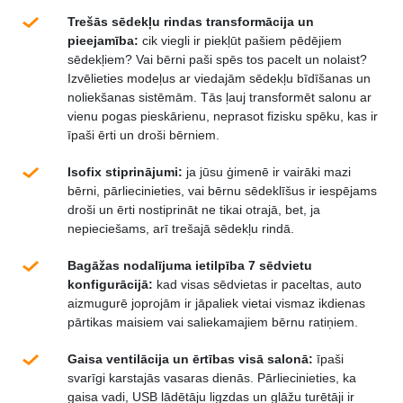
Trešās sēdekļu rindas transformācija un
pieejamība:
cik viegli ir piekļūt pašiem pēdējiem
sēdekļiem? Vai bērni paši spēs tos pacelt un nolaist?
Izvēlieties modeļus ar viedajām sēdekļu bīdīšanas un
noliekšanas sistēmām. Tās ļauj transformēt salonu ar
vienu pogas pieskārienu, neprasot fizisku spēku, kas ir
īpaši ērti un droši bērniem.
Isofix stiprinājumi:
ja jūsu ģimenē ir vairāki mazi
bērni, pārliecinieties, vai bērnu sēdeklīšus ir iespējams
droši un ērti nostiprināt ne tikai otrajā, bet, ja
nepieciešams, arī trešajā sēdekļu rindā.
Bagāžas nodalījuma ietilpība 7 sēdvietu
konfigurācijā:
kad visas sēdvietas ir paceltas, auto
aizmugurē joprojām ir jāpaliek vietai vismaz ikdienas
pārtikas maisiem vai saliekamajiem bērnu ratiņiem.
Gaisa ventilācija un ērtības visā salonā:
īpaši
svarīgi karstajās vasaras dienās. Pārliecinieties, ka
gaisa vadi, USB lādētāju ligzdas un glāžu turētāji ir