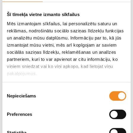
elektroauto
– riteņus griež tikai elektromotori (jauda līdz 213
ZS e-4ORCE versijā), nodrošinot tūlītēju paātrinājumu,
Šī tīmekļa vietne izmanto sīkfailus
savukārt iebūvētais 1.5 litru turbo benzīna dzinējs darbojas
Mēs izmantojam sīkfailus, lai personalizētu saturu un
tikai kā ģenerators, kas lādē akumulatoru. Auto nav jālādē pie
reklāmas, nodrošinātu sociālo saziņas līdzekļu funkcijas
vada, taču tas sniedz elektroauto klusumu un vienmērību. Ar
un analizētu mūsu datplūsmu. Informāciju par to, kā jūs
4,68 m garumu tas ir kompaktākais no šīs izlases, kas atvieglo
izmantojat mūsu vietni, mēs arī kopīgojam ar saviem
sociālās saziņas līdzekļu, reklamēšanas un analīzes
manevrēšanu pilsētā.
partneriem, kuri to var apvienot ar citu informāciju, ko
viņiem sniedzat vai ko viņi apkopo, kad lietojat viņu
Galvenie ieguvumi:
pakalpojumus.
85 grādu durvju atvērums:
aizmugurējās sānu durvis
atveras gandrīz taisnā leņķī. Tas ir milzīgs ieguvums
Piekrišanas
vecākiem, jo ļauj neticami viegli ielikt, piesprādzēt un
Nepieciešams
izvēle
izņemt pat pašus smagākos zīdaiņu autosēdeklīšus.
Bīdāma otrā sēdekļu rinda:
otrās rindas sēdekļi ir
Preferences
bīdāmi uz priekšu/atpakaļ proporcijā 40:60. Tas ļauj
elastīgi palielināt vietu kājām trešajā rindā sēdošajiem
bērniem vai, tieši otrādi, palielināt bagāžnieka tilpumu
Statistika