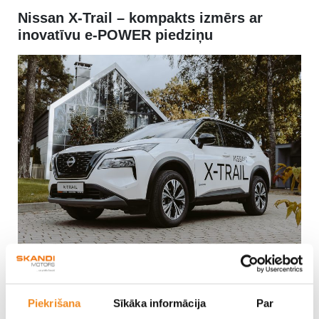
Nissan X-Trail – kompakts izmērs ar
inovatīvu e-POWER piedziņu
Nissan X-Trail piedāvā tirgū unikālu e-POWER piedziņas
sistēmu. No tehniskā viedokļa šis auto brauc kā
pilnvērtīgs
Piekrišana
Sīkāka informācija
Par