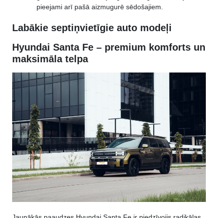
pieejami arī pašā aizmugurē sēdošajiem.
Labākie septiņvietīgie auto modeļi
Hyundai Santa Fe – premium komforts un
maksimāla telpa
Jaunākās paaudzes Hyundai Santa Fe ir piedzīvojis radikālas