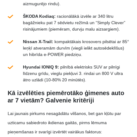
aizmugurējo rindu).
ŠKODA Kodiaq:
racionālākā izvēle ar 340 litru
bagāžnieku pat 7 sēdvietu režīmā un “Simply Clever”
risinājumiem (piemēram, durvju malu aizsargiem).
Nissan X-Trail:
kompaktākais krosovers pilsētai ar 85°
leņķī atveramām durvīm (viegli ielikt autosēdeklīšus)
un hibrīda e-POWER piedziņu.
Hyundai IONIQ 9:
pilnībā elektrisks SUV ar pilnīgi
līdzenu grīdu, vieglu piekļuvi 3. rindai un 800 V ultra
ātro uzlādi (10-80% 20 minūtēs).
Kā izvēlēties piemērotāko ģimenes auto
ar 7 vietām? Galvenie kritēriji
Lai jaunais pirkums nesagādātu vilšanos, bet gan kļūtu par
uzticamu sabiedroto ikdienas gaitās, pirms lēmuma
pieņemšanas ir svarīgi izvērtēt vairākus faktorus: