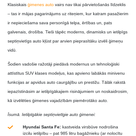
Klasiskais
ģimenes auto
vairs nav tikai pārvietošanās līdzeklis
– tas ir mājas pagarinājums uz riteņiem, kur katram pasažierim
ir nepieciešama sava personīgā telpa, ērtības un, pats
galvenais, drošība. Tieši tāpēc moderns, dinamisks un ietilpīgs
septiņvietīgs auto kļūst par arvien pieprasītāku izvēli ģimeņu
vidū.
Šodien vadošie ražotāji piedāvā modernus un tehnoloģiski
attīstītus SUV klases modeļus, kas apvieno labākās minivenu
funkcijas ar apvidus auto caurgājību un prestižu. Tālāk rakstā
iepazīstināsim ar ietilpīgākajiem risinājumiem un noskaidrosim,
kā izvēlēties ģimenes vajadzībām piemērotāko auto.
Īsumā. Ietilpīgākie septiņvietīgie auto ģimenei:
Hyundai Santa Fe:
kastveida virsbūve nodrošina
izcilu ietilpību – pat 985 litru bagāžnieku (ar nolocītu