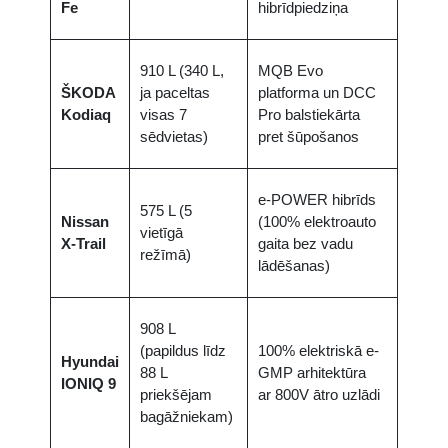
Fe
hibrīdpiedziņa
910 L (340 L,
MQB Evo
ŠKODA
ja paceltas
platforma un DCC
Kodiaq
visas 7
Pro balstiekārta
sēdvietas)
pret šūpošanos
e-POWER hibrīds
575 L (5
Nissan
(100% elektroauto
vietīgā
X-Trail
gaita bez vadu
režīmā)
lādēšanas)
908 L
(papildus līdz
100% elektriskā e-
Hyundai
88 L
GMP arhitektūra
IONIQ 9
priekšējam
ar 800V ātro uzlādi
bagāžniekam)