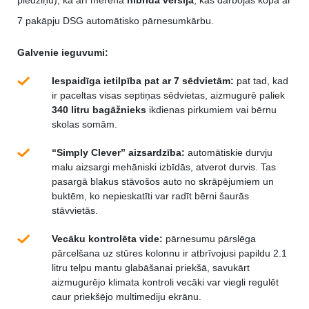
piedziņu), kā arī mērenā
hibrīda versijā
, kas darbojas kopā ar
7 pakāpju DSG automātisko pārnesumkārbu.
Galvenie ieguvumi:
Iespaidīga ietilpība pat ar 7 sēdvietām:
pat tad, kad
ir paceltas visas septiņas sēdvietas, aizmugurē paliek
340 litru bagāžnieks
ikdienas pirkumiem vai bērnu
skolas somām.
“Simply Clever” aizsardzība:
automātiskie durvju
malu aizsargi mehāniski izbīdās, atverot durvis. Tas
pasargā blakus stāvošos auto no skrāpējumiem un
buktēm, ko nepieskatīti var radīt bērni šaurās
stāvvietās.
Vecāku kontrolēta vide:
pārnesumu pārslēga
pārcelšana uz stūres kolonnu ir atbrīvojusi papildu 2.1
litru telpu mantu glabāšanai priekšā, savukārt
aizmugurējo klimata kontroli vecāki var viegli regulēt
caur priekšējo multimediju ekrānu.