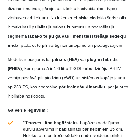
dizaina izmaiņas, pārejot uz izteiktu kastveida (box-type)
virsbūves arhitektūru. No inženiertehniskā viedokļa šāds solis
ir maksimāli palielinājis salona kubatūru un nodrošinājis
segmentā
labāko telpu galvas līmenī tieši trešajā sēdekļu
rindā
, padarot to pilnvērtīgi izmantojamu arī pieaugušajiem.
Modelis ir pieejams kā
pilnais (HEV
) vai
plug-in hibrīds
(PHEV)
, kuru pamatā ir 1.6 litru T-GDI turbo dzinējs. PHEV
versija piedāvā pilnpiedziņu (AWD) un sistēmas kopējo jaudu
ap 253 ZS, kas nodrošina
pārliecinošu dinamiku
, pat ja auto
ir pilnībā noslogots.
Galvenie ieguvumi:
“Terases” tipa bagāžnieks
: bagāžas nodalījuma
durvju atvērums ir paplašināts par nepilniem
15 cm
.
Nolokot otro un trešo sēdekļu rindu, veidojas pilnīgi