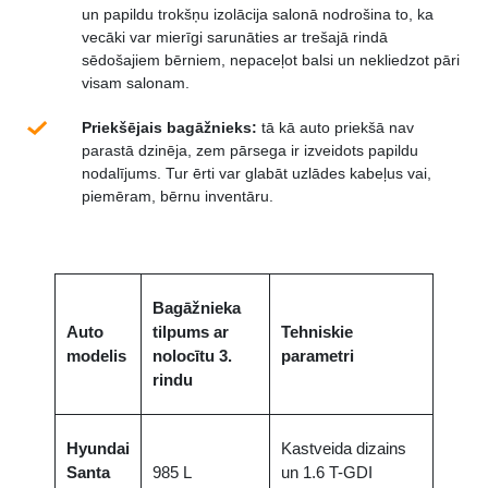
un papildu trokšņu izolācija salonā nodrošina to, ka
vecāki var mierīgi sarunāties ar trešajā rindā
sēdošajiem bērniem, nepaceļot balsi un nekliedzot pāri
visam salonam.
Priekšējais bagāžnieks:
tā kā auto priekšā nav
parastā dzinēja, zem pārsega ir izveidots papildu
nodalījums. Tur ērti var glabāt uzlādes kabeļus vai,
piemēram, bērnu inventāru.
Bagāžnieka
Auto
tilpums ar
Tehniskie
modelis
nolocītu 3.
parametri
rindu
Hyundai
Kastveida dizains
Santa
985 L
un 1.6 T-GDI