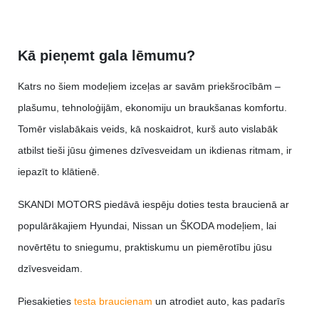
Kā pieņemt gala lēmumu?
Katrs no šiem modeļiem izceļas ar savām priekšrocībām –
plašumu, tehnoloģijām, ekonomiju un braukšanas komfortu.
Tomēr vislabākais veids, kā noskaidrot, kurš auto vislabāk
atbilst tieši jūsu ģimenes dzīvesveidam un ikdienas ritmam, ir
iepazīt to klātienē.
SKANDI MOTORS piedāvā iespēju doties testa braucienā ar
populārākajiem Hyundai, Nissan un ŠKODA modeļiem, lai
novērtētu to sniegumu, praktiskumu un piemērotību jūsu
dzīvesveidam.
Piesakieties
testa braucienam
un atrodiet auto, kas padarīs