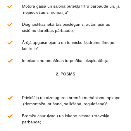
Motora gaisa un salona putekļu filtru pārbaude un, ja
nepieciešams, nomaiņa*;
Diagnostikas iekārtas pieslēgums, automašīnas
sistēmu darbības pārbaude;
Ārējā apgaismojuma un tehnisko šķidrumu līmeņu
kontrole*;
Ieteikumi automašīnas turpmākai ekspluatācijai
2. POSMS
Priekšējo un aizmugures bremžu mehānismu apkope
(demontāža, tīrīšana, salikšana, regulēšana)*;
Bremžu cauruļvadu un lokano pievadu stāvokļa
pārbaude;