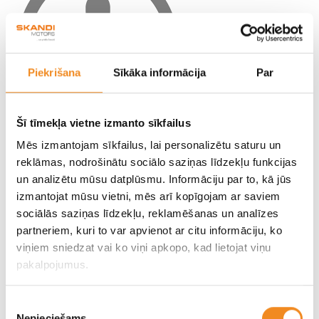
Piekrišana
Sīkāka informācija
Par
Šī tīmekļa vietne izmanto sīkfailus
Piezīmes: Ja apkopju reglamentos ir paredzētas citas
Mēs izmantojam sīkfailus, lai personalizētu saturu un
reklāmas, nodrošinātu sociālo saziņas līdzekļu funkcijas
automašīnas sistēmu apkopes vai nepieciešama detaļu
un analizētu mūsu datplūsmu. Informāciju par to, kā jūs
nomaiņa, tās veicamas papildus iepriekšminētajiem posmiem.
izmantojat mūsu vietni, mēs arī kopīgojam ar saviem
sociālās saziņas līdzekļu, reklamēšanas un analīzes
Pēc visu nepieciešamo posmu izpildes, apkope
partneriem, kuri to var apvienot ar citu informāciju, ko
tiks fiksēta Hyundai, Nissan ražotāju uzskaites
sistēmās.
viņiem sniedzat vai ko viņi apkopo, kad lietojat viņu
pakalpojumus.
Automašīnas apkopes sadalījums posmos
nepalielinās apkopes izmaksas.
Piekrišanas
Nepieciešams