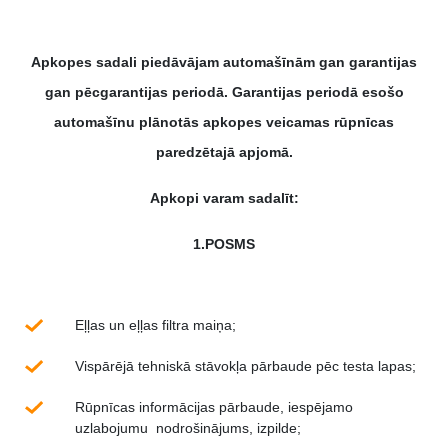
Apkopes sadali piedāvājam automašīnām gan garantijas
gan pēcgarantijas periodā. Garantijas periodā esošo
automašīnu plānotās apkopes veicamas rūpnīcas
paredzētajā apjomā.
Apkopi varam sadalīt:
1.POSMS
Eļļas un eļļas filtra maiņa;
Vispārējā tehniskā stāvokļa pārbaude pēc testa lapas;
Rūpnīcas informācijas pārbaude, iespējamo
uzlabojumu nodrošinājums, izpilde;