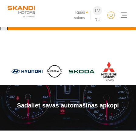
IKONISKIE Nissan elektroauto ir klāt!
LV
Rīgas
Uzzini vairāk
salons
RU
×
Sadaliet savas automašīnas apkopi