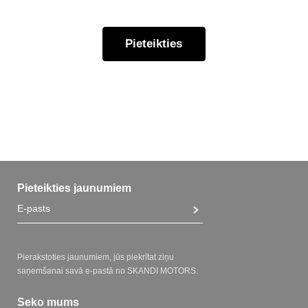
Pieteikties
Pieteikties jaunumiem
Pierakstoties jaunumiem, jūs piekrītat ziņu
saņemšanai savā e-pastā no SKANDI MOTORS.
Seko mums