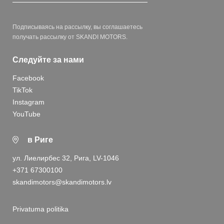
Подписываясь на рассылку, вы соглашаетесь
получать рассылку от SKANDI MOTORS.
Следуйте за нами
Facebook
TikTok
Instagram
YouTube
в Риге
ул. Лиелирбес 32, Рига, LV-1046
+371 67300100
skandimotors@skandimotors.lv
Privatuma politika