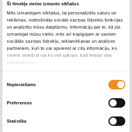
Šī tīmekļa vietne izmanto sīkfailus
Mēs izmantojam sīkfailus, lai personalizētu saturu un
reklāmas, nodrošinātu sociālo saziņas līdzekļu funkcijas
un analizētu mūsu datplūsmu. Informāciju par to, kā jūs
izmantojat mūsu vietni, mēs arī kopīgojam ar saviem
sociālās saziņas līdzekļu, reklamēšanas un analīzes
partneriem, kuri to var apvienot ar citu informāciju, ko
viņiem sniedzat vai ko viņi apkopo, kad lietojat viņu
pakalpojumus.
Цены и оборудование Hyundai i30
Piekrišanas
Дополнительная информация о ценах, уровнях оснащения
Nepieciešams
izvēle
и технических данных Hyundai i30. (PDF)
Preferences
Скачать
Statistika