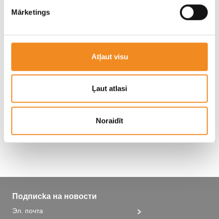
Mārketings
Atļaut visu
Ļaut atlasi
Хотите попробовать Hyundai i30?
Noraidīt
Записаться на тест-драйв
Подписka на новости