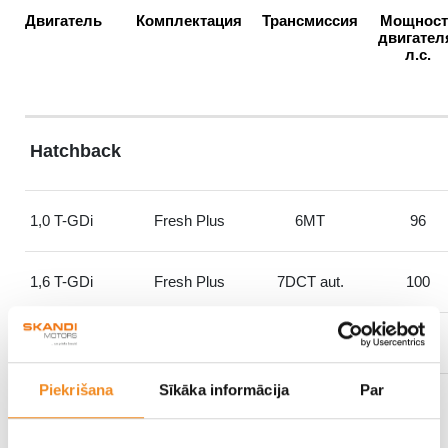
Двигатель
Комплектация
Трансмиссия
Мощност
двигател
л.с.
Hatchback
1,0 T-GDi
Fresh Plus
6MT
96
1,6 T-GDi
Fresh Plus
7DCT aut.
100
1,6 T-GDi
Comfort
7DCT aut.
100
Piekrišana
Sīkāka informācija
Par