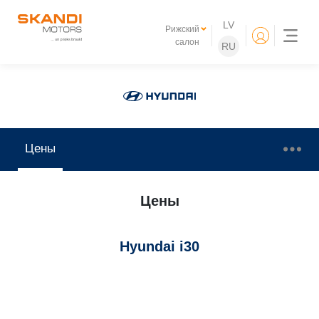
LV
Рижский
салон
RU
Цены
Цены
Hyundai i30