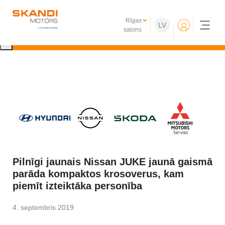
IKONISKIE Nissan elektroauto ir klāt!
Rīgas
LV
Uzzini vairāk
salons
×
Pilnīgi jaunais Nissan JUKE jaunā gaismā
parāda kompaktos krosoverus, kam
piemīt izteiktāka personība
4. septembris 2019