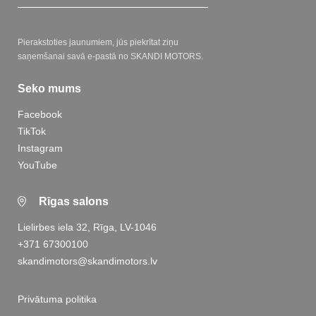
Pierakstoties jaunumiem, jūs piekrītat ziņu
saņemšanai savā e-pastā no SKANDI MOTORS.
Seko mums
Facebook
TikTok
Instagram
YouTube
Rīgas salons
Lielirbes iela 32, Rīga, LV-1046
+371 67300100
skandimotors@skandimotors.lv
Privātuma politika