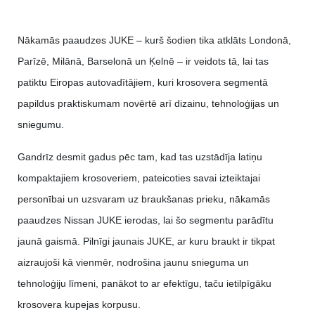
Nākamās paaudzes JUKE – kurš šodien tika atklāts Londonā,
Parīzē, Milānā, Barselonā un Ķelnē – ir veidots tā, lai tas
patiktu Eiropas autovadītājiem, kuri krosovera segmentā
papildus praktiskumam novērtē arī dizainu, tehnoloģijas un
sniegumu.
Gandrīz desmit gadus pēc tam, kad tas uzstādīja latiņu
kompaktajiem krosoveriem, pateicoties savai izteiktajai
personībai un uzsvaram uz braukšanas prieku, nākamās
paaudzes Nissan JUKE ierodas, lai šo segmentu parādītu
jaunā gaismā. Pilnīgi jaunais JUKE, ar kuru braukt ir tikpat
aizraujoši kā vienmēr, nodrošina jaunu snieguma un
tehnoloģiju līmeni, panākot to ar efektīgu, taču ietilpīgāku
krosovera kupejas korpusu.