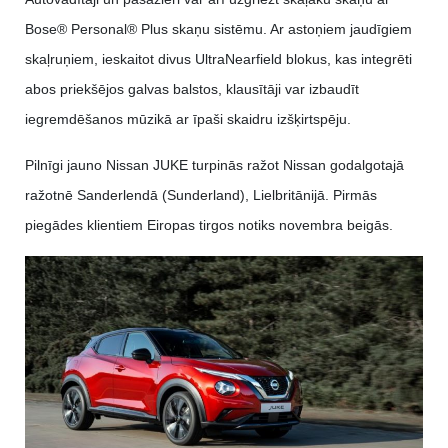
Bose® Personal® Plus skaņu sistēmu. Ar astoņiem jaudīgiem
skaļruņiem, ieskaitot divus UltraNearfield blokus, kas integrēti
abos priekšējos galvas balstos, klausītāji var izbaudīt
iegremdēšanos mūzikā ar īpaši skaidru izšķirtspēju.
Pilnīgi jauno Nissan JUKE turpinās ražot Nissan godalgotajā
ražotnē Sanderlendā (Sunderland), Lielbritānijā. Pirmās
piegādes klientiem Eiropas tirgos notiks novembra beigās.