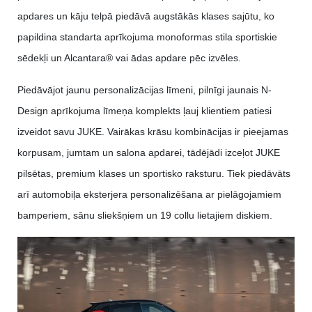
apdares un kāju telpā piedāvā augstākās klases sajūtu, ko
papildina standarta aprīkojuma monoformas stila sportiskie
sēdekļi un Alcantara® vai ādas apdare pēc izvēles.
Piedāvājot jaunu personalizācijas līmeni, pilnīgi jaunais N-
Design aprīkojuma līmeņa komplekts ļauj klientiem patiesi
izveidot savu JUKE. Vairākas krāsu kombinācijas ir pieejamas
korpusam, jumtam un salona apdarei, tādējādi izceļot JUKE
pilsētas, premium klases un sportisko raksturu. Tiek piedāvāts
arī automobiļa eksterjera personalizēšana ar pielāgojamiem
bamperiem, sānu sliekšņiem un 19 collu lietajiem diskiem.