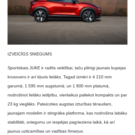
IZVEICĪGS SNIEGUMS
Sportiskais JUKE ir radīts veiklībai, taču pilnīgi jaunais kupejas
krosovers ir arī kļuvis lielāks. Tagad izmēri ir 4 210 mm
garumā; 1 595 mm augstumā; un 1 800 mm platumā,
nodrošinot lielāku ietilpību, vienlaikus paliekot kompakts un par
23 kg vieglāks. Pateicoties augstas izturības tēraudam,
jaunajam modelim ir stingrāka platforma, kas nodrošina labāku
stabilitāti, sniegumu un iespējas pagrieziena laikā, kā arī
jaunus uzticamības un vadības līmeņus.