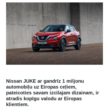
Nissan JUKE ar gandrīz 1 miljonu
automobiļu uz Eiropas ceļiem,
pateicoties savam izcilajam dizainam, ir
atradis kopīgu valodu ar Eiropas
klientiem.