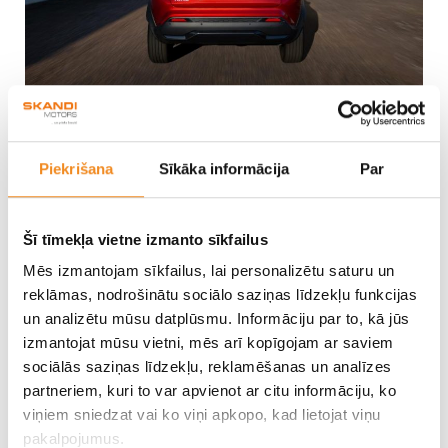
MODERNAS TEHNOLOĢIJAS
Piekrišana
Sīkāka informācija
Par
JUKE tagad ir aprīkots Nissan informatīvi izklaidējošo un
vadītāja palīdzības tehnoloģiju klāstu. Jaunajā modelī ir Nissan
Šī tīmekļa vietne izmanto sīkfailus
Inteliģentās mobilitātes tehnoloģijām, kas to padara par visu
Mēs izmantojam sīkfailus, lai personalizētu saturu un
laiku savienotāko Nissan modeli, dodot vadītājam pašam savu
reklāmas, nodrošinātu sociālo saziņas līdzekļu funkcijas
vadības centru.
un analizētu mūsu datplūsmu. Informāciju par to, kā jūs
izmantojat mūsu vietni, mēs arī kopīgojam ar saviem
Nissan Inteliģentā mobilitāte
sociālās saziņas līdzekļu, reklamēšanas un analīzes
partneriem, kuri to var apvienot ar citu informāciju, ko
Nissan uzlabotā ProPILOT tehnoloģija, kas piedāvā
viņiem sniedzat vai ko viņi apkopo, kad lietojat viņu
elektroniski atbalstītu stūres sistēmu, paātrinājumu un
pakalpojumus.