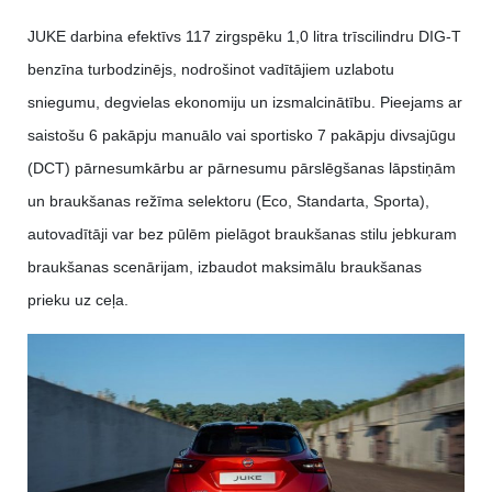
JUKE darbina efektīvs 117 zirgspēku 1,0 litra trīscilindru DIG-T
benzīna turbodzinējs, nodrošinot vadītājiem uzlabotu
sniegumu, degvielas ekonomiju un izsmalcinātību. Pieejams ar
saistošu 6 pakāpju manuālo vai sportisko 7 pakāpju divsajūgu
(DCT) pārnesumkārbu ar pārnesumu pārslēgšanas lāpstiņām
un braukšanas režīma selektoru (Eco, Standarta, Sporta),
autovadītāji var bez pūlēm pielāgot braukšanas stilu jebkuram
braukšanas scenārijam, izbaudot maksimālu braukšanas
prieku uz ceļa.