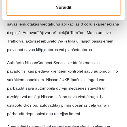
Noraidīt
Ar jauno NissanConnect informatīvo izklaides sistēmu klienti
var izmantot Apple CarPlay® un Android Auto®, lai atspoguļotu
savas iemīļotākās viedtālruņu aplikācijas 8 collu skārienekrāna
displejā. Autovadītāji var arī piekļūt TomTom Maps un Live
Traffic vai aktivizēt iebūvēto Wi-Fi tīklāju, ļaujot pasažieriem
pievienot savus klēpjdatorus vai planšetdatorus.
Aplikācija NissanConnect Services ir ideāls mobilais
pavadonis, kas piedāvā klientiem kontrolēt savu automobili no
vairākiem aspektiem. Nissan JUKE īpašnieki tagad var
pārbaudīt sava automobiļa durvju slēdzenes stāvokli un
aizslēgt vai atslēgt Nissan tieši no sava viedtālruņa. Lai
uzlabotu drošību, autovadītāji pirms došanās ceļā var arī
pārbaudīt riepu spiedienu un eļļas līmeni.
Autovadītāji un pasažieri var arī uzgriezt skaļāku skaņu ar