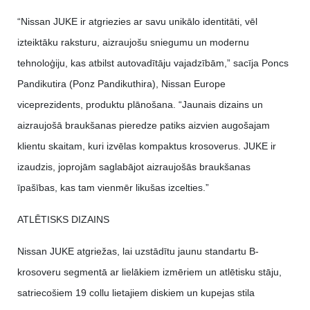
“Nissan JUKE ir atgriezies ar savu unikālo identitāti, vēl
izteiktāku raksturu, aizraujošu sniegumu un modernu
tehnoloģiju, kas atbilst autovadītāju vajadzībām,” sacīja Poncs
Pandikutira (Ponz Pandikuthira), Nissan Europe
viceprezidents, produktu plānošana. “Jaunais dizains un
aizraujošā braukšanas pieredze patiks aizvien augošajam
klientu skaitam, kuri izvēlas kompaktus krosoverus. JUKE ir
izaudzis, joprojām saglabājot aizraujošās braukšanas
īpašības, kas tam vienmēr likušas izcelties.”
ATLĒTISKS DIZAINS
Nissan JUKE atgriežas, lai uzstādītu jaunu standartu B-
krosoveru segmentā ar lielākiem izmēriem un atlētisku stāju,
satriecošiem 19 collu lietajiem diskiem un kupejas stila