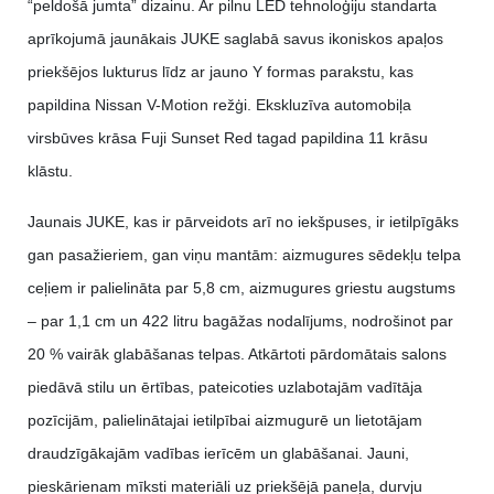
“peldošā jumta” dizainu. Ar pilnu LED tehnoloģiju standarta
aprīkojumā jaunākais JUKE saglabā savus ikoniskos apaļos
priekšējos lukturus līdz ar jauno Y formas parakstu, kas
papildina Nissan V-Motion režģi. Ekskluzīva automobiļa
virsbūves krāsa Fuji Sunset Red tagad papildina 11 krāsu
klāstu.
Jaunais JUKE, kas ir pārveidots arī no iekšpuses, ir ietilpīgāks
gan pasažieriem, gan viņu mantām: aizmugures sēdekļu telpa
ceļiem ir palielināta par 5,8 cm, aizmugures griestu augstums
– par 1,1 cm un 422 litru bagāžas nodalījums, nodrošinot par
20 % vairāk glabāšanas telpas. Atkārtoti pārdomātais salons
piedāvā stilu un ērtības, pateicoties uzlabotajām vadītāja
pozīcijām, palielinātajai ietilpībai aizmugurē un lietotājam
draudzīgākajām vadības ierīcēm un glabāšanai. Jauni,
pieskārienam mīksti materiāli uz priekšējā paneļa, durvju