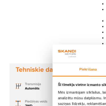
Piekrišana
Šī tīmekļa vietne izmanto sīk
Mēs izmantojam sīkfailus, lai
analizētu mūsu datplūsmu. In
saziņas līdzekļu, reklamēšana