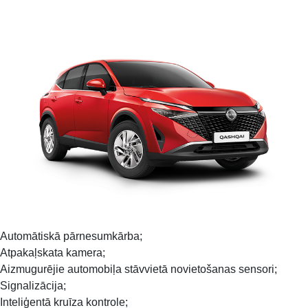
Automātiskā pārnesumkārba;
Atpakaļskata kamera;
Aizmugurējie automobiļa stāvvietā novietošanas sensori;
Signalizācija;
Inteliģentā kruīza kontrole;