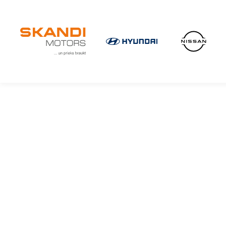
IKONISKIE Nissan elektroauto ir klāt!
Uzzini vairāk
×