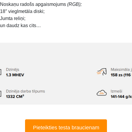
Noskaņu radošs apgaismojums
(RGB);
18″ vieglmetāla diski;
Jumta reliņi;
un daudz kas cits…
Pieteikties testa braucienam