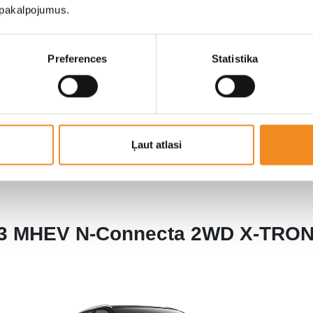
u pakalpojumus.
Preferences
Statistika
Pieteikties testa braucienam
Saņemt piedāvājumu
Ļaut atlasi
.3 MHEV N-Connecta 2WD X-TRON