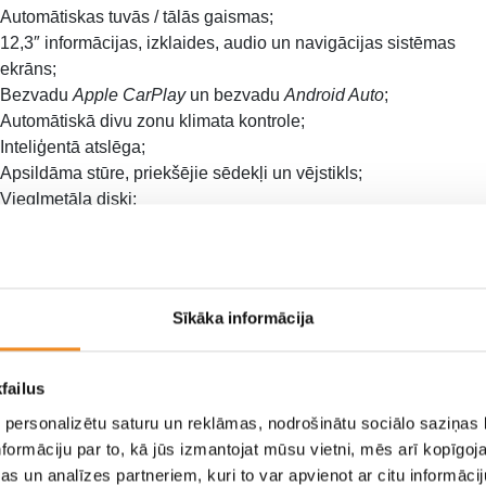
Automātiskas tuvās / tālās gaismas;
12,3″ informācijas, izklaides, audio un navigācijas sistēmas
ekrāns;
Bezvadu
Apple CarPlay
un bezvadu
Android Auto
;
Automātiskā divu zonu klimata kontrole;
Inteliģentā atslēga;
Apsildāma stūre, priekšējie sēdekļi un vējstikls;
Vieglmetāla diski;
un daudz kas cits…
Sīkāka informācija
failus
 personalizētu saturu un reklāmas, nodrošinātu sociālo saziņas l
formāciju par to, kā jūs izmantojat mūsu vietni, mēs arī kopīgo
s un analīzes partneriem, kuri to var apvienot ar citu informācij