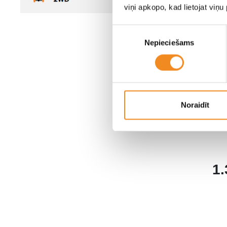
viņi apkopo, kad lietojat viņ
Piekrišanas
Nepieciešams
izvēle
Noraidīt
1