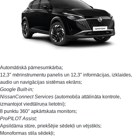
Automātiskā pārnesumkārba;
12,3″ mērinstrumentu panelis un 12,3″ informācijas, izklaides,
audio un navigācijas sistēmas ekrāns;
Google Built-in;
NissanConnect Services
(automobiļa attālināta kontrole,
izmantojot viedtālruņa lietotni);
8 punktu 360° apkārtskata monitors;
ProPILOT Assist;
Apsildāma stūre, priekšējie sēdekļi un vējstikls;
Monoformas stila sēdekļi;