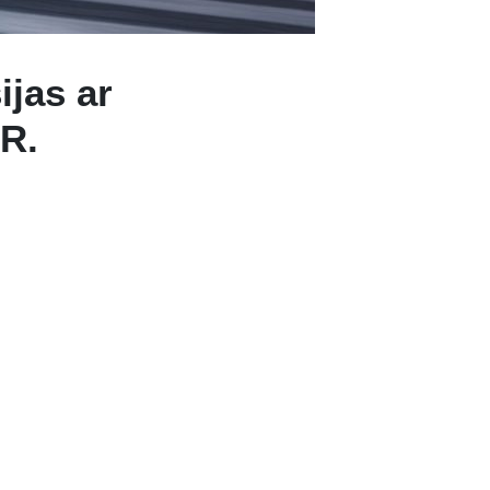
jas ar
UR
.