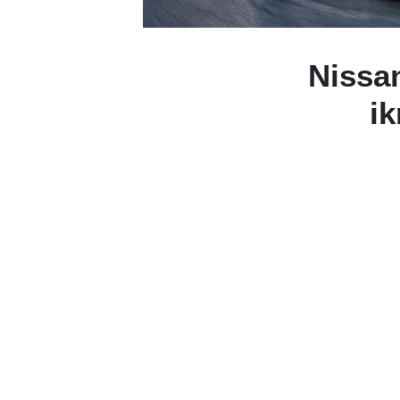
Nissa
i