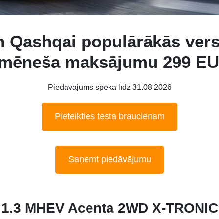
n Qashqai populārākās versi
kmēneša maksājumu 299 E
Piedāvājums spēkā līdz 31.08.2026
Pieteikties testa braucienam
Saņemt piedāvājumu
1.3 MHEV Acenta 2WD X-TRONIC