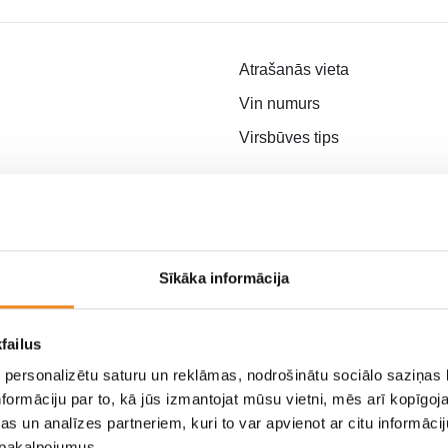
Atrašanās vieta
Vin numurs
Virsbūves tips
Degvielas tips
Virsbūves krāsa
Jauda, ZS
Sīkāka informācija
Nobraukums, km
Durvju skaits
failus
 atslēga,
Gaismas
 personalizētu saturu un reklāmas, nodrošinātu sociālo saziņas l
Imobilaizers,
formāciju par to, kā jūs izmantojat mūsu vietni, mēs arī kopīgo
 ASR , EBD,
s un analīzes partneriem, kuri to var apvienot ar citu informācij
u pakalpojumus.