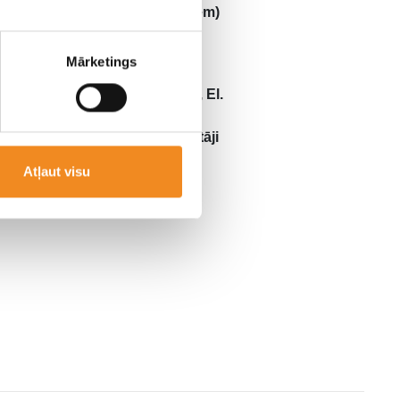
loga apsilde (logu tīrītājiem)
Roku balsti, Isofix
Mārketings
stiprinājumi
El. regulējami, Apsildāmi, El.
nolokāmi , Spoguļos
iebūvēti pagrieziena rādītāji
Atļaut visu