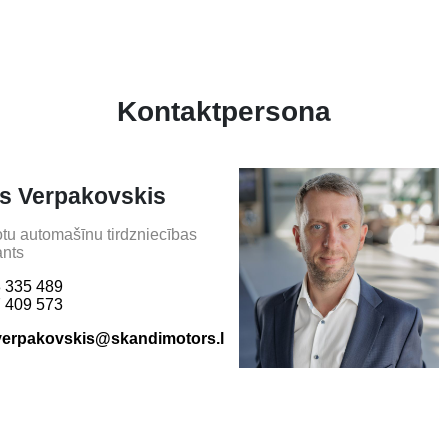
Kontaktpersona
is Verpakovskis
otu automašīnu tirdzniecības
ants
 335 489
 409 573
.verpakovskis@skandimotors.lv