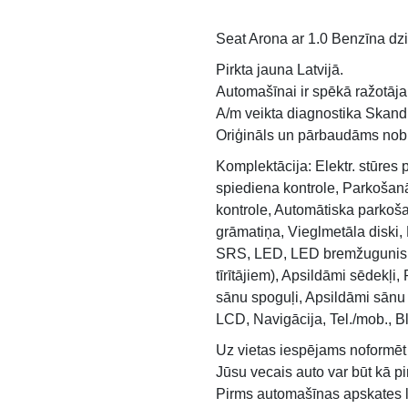
Seat Arona ar 1.0 Benzīna dzin
Pirkta jauna Latvijā.
Automašīnai ir spēkā ražotāja 
A/m veikta diagnostika Skandi
Oriģināls un pārbaudāms no
Komplektācija: Elektr. stūres p
spiediena kontrole, Parkošan
kontrole, Automātiska parkoša
grāmatiņa, Vieglmetāla diski, 
SRS, LED, LED bremžugunis, Pa
tīrītājiem), Apsildāmi sēdekļi
sānu spoguļi, Apsildāmi sānu 
LCD, Navigācija, Tel./mob., B
Uz vietas iespējams noformēt
Jūsu vecais auto var būt kā p
Pirms automašīnas apskates l