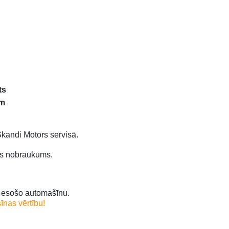
ts
km
Skandi Motors servisā.
ms nobraukums.
u esošo automašīnu.
nas vērtību!