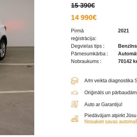
15 390€
14 990€
Pirmā
2021
reģistrācija:
Degvielas tips :
Benzīns
Pārnesumkārba :
Automā
Nobraukums :
70142 
A/m veikta diagnostika 
Oriģināls un pārbaudā
Auto ar Garantiju!
Piedāvājam atpirkt Jūs
Nosakiet savas automašī