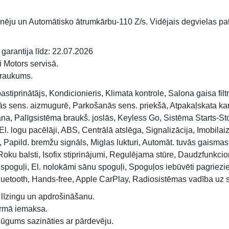
ēju un Automātisko ātrumkārbu-110 Z/s. Vidējais degvielas patēri
garantija līdz: 22.07.2026
 Motors servisā.
braukums.
astiprinātājs, Kondicionieris, Klimata kontrole, Salona gaisa filt
ās sens. aizmugurē, Parkošanās sens. priekšā, Atpakaļskata ka
na, Palīgsistēma braukš. joslās, Keyless Go, Sistēma Starts-Sto
El. logu pacēlāji, ABS, Centrālā atslēga, Signalizācija, Imobila
pild. bremžu signāls, Miglas lukturi, Automāt. tuvās gaismas,
, Roku balsti, Isofix stiprinājumi, Regulējama stūre, Daudzfunkci
spoguļi, El. nolokāmi sānu spoguļi, Spoguļos iebūvēti pagriezi
luetooth, Hands-free, Apple CarPlay, Radiosistēmas vadība uz s
 līzingu un apdrošināšanu.
irmā iemaksa.
ūgums sazināties ar pārdevēju.