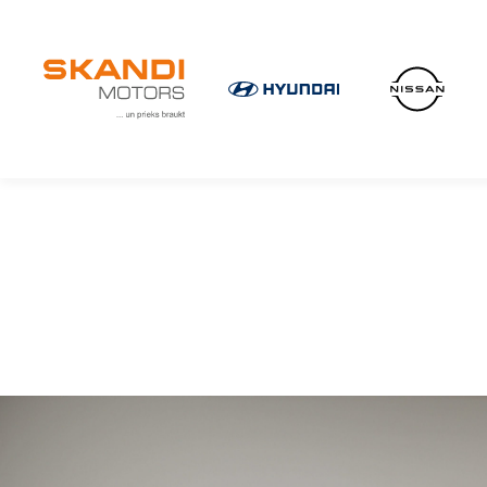
IKONISKIE Nissan elektroauto ir klāt!
Uzzini vairāk
×