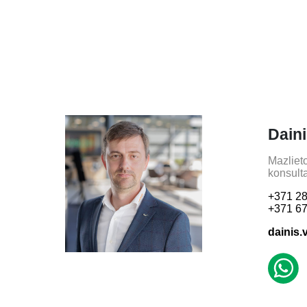
Dain
Mazliet
konsult
+371 28
+371 67
dainis