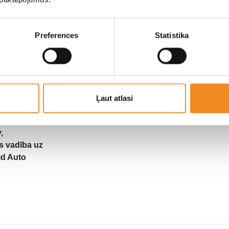
Salons
Preferences
Statistika
Spoguļi
nāla stūre
TV, LCD,
Ļaut atlasi
l./mob.,
nds-free ,
,
s vadība uz
id Auto