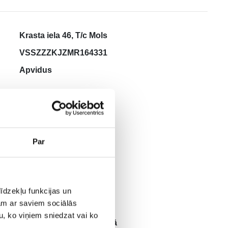
Krasta iela 46, T/c Mols
VSSZZZKJZMR164331
Apvidus
Benzīns
Balta
110
Par
70142
5
LED, LED bremžugunis,
īdzekļu funkcijas un
Papild. bremžu signāls,
jam ar saviem sociālās
Miglas lukturi, Automāt.
u, ko viņiem sniedzat vai ko
tuvās gaismas , Priekšējā