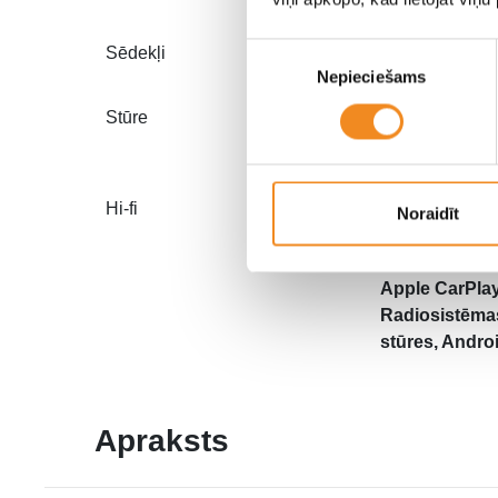
Piekrišanas
Sēdekļi
Apsildāmi
Nepieciešams
izvēle
Stūre
Regulējama,
Daudzfunkcio
Hi-fi
FM/AM, USB, 
Noraidīt
Navigācija, Te
Bluetooth, Ha
Apple CarPlay
Radiosistēma
stūres, Andro
Apraksts