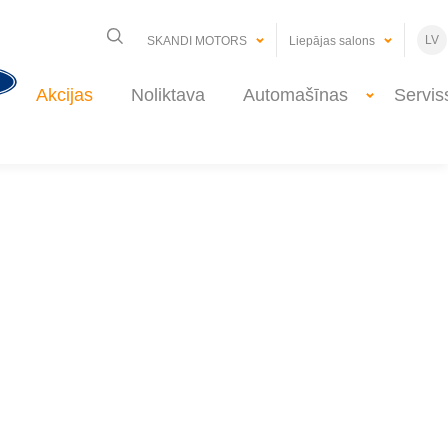
LV
SKANDI MOTORS
Liepājas salons
Akcijas
Noliktava
Automašīnas
Servis