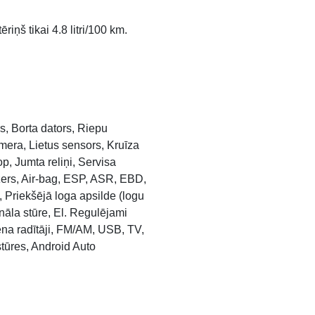
ņš tikai 4.8 litri/100 km.
rs, Borta dators, Riepu
mera, Lietus sensors, Kruīza
p, Jumta reliņi, Servisa
izers, Air-bag, ESP, ASR, EBD,
 Priekšējā loga apsilde (logu
onāla stūre, El. Regulējami
ena radītāji, FM/AM, USB, TV,
tūres, Android Auto