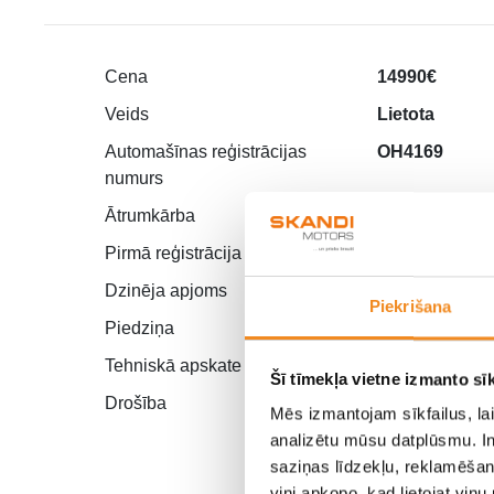
Cena
14990€
Veids
Lietota
Automašīnas reģistrācijas
OH4169
numurs
Ātrumkārba
Automāts
Pirmā reģistrācija
07.2021
Dzinēja apjoms
1.0
Piekrišana
Piedziņa
Priekšējā
Tehniskā apskate
07.2027
Šī tīmekļa vietne izmanto sīk
Drošība
ABS, Centrālā
Mēs izmantojam sīkfailus, lai
Signalizācija, 
analizētu mūsu datplūsmu. In
Air-bag, ESP,
saziņas līdzekļu, reklamēšana
SRS
viņi apkopo, kad lietojat viņ