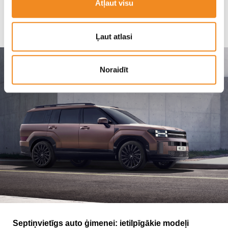
Atļaut visu
SKANDI MOTORS
Ļaut atlasi
Noraidīt
Septiņvietīgs auto ģimenei: ietilpīgākie modeļi