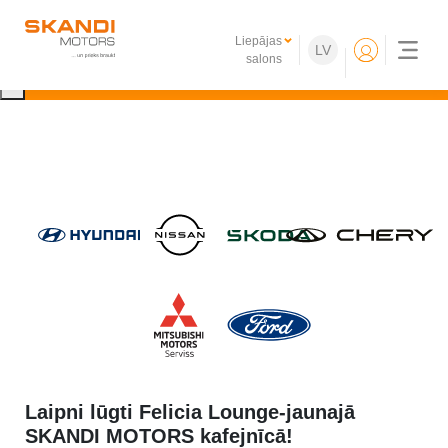
IKONISKIE Nissan elektroauto ir klāt!
Liepājas
LV
Uzzini vairāk
salons
×
Laipni lūgti Felicia Lounge-jaunajā
SKANDI MOTORS kafejnīcā!