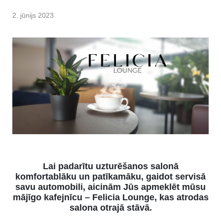
2. jūnijs 2023
Lai padarītu uzturēšanos salonā
komfortablāku un patīkamāku, gaidot servisā
savu automobili, aicinām Jūs apmeklēt mūsu
mājīgo kafejnīcu – Felicia Lounge, kas atrodas
salona otrajā stāvā.