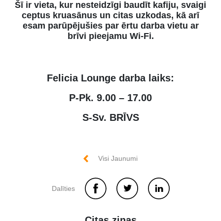
Šī ir vieta, kur nesteidzīgi baudīt kafiju, svaigi
ceptus kruasānus un citas uzkodas, kā arī
esam parūpējušies par ērtu darba vietu ar
brīvi pieejamu Wi-Fi.
Felicia Lounge darba laiks:
P-Pk. 9.00 – 17.00
S-Sv. BRĪVS
Visi Jaunumi
Dalīties
Citas ziņas