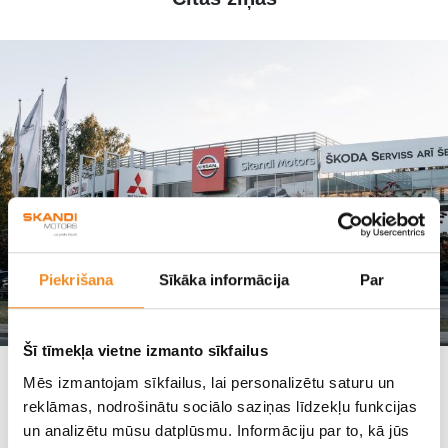
Piekrišana
Sīkāka informācija
Par
Šī tīmekļa vietne izmanto sīkfailus
Mēs izmantojam sīkfailus, lai personalizētu saturu un
Auto līzings uzņēmumiem: operatīvais līzings
biznesam un autoparkam
reklāmas, nodrošinātu sociālo saziņas līdzekļu funkcijas
un analizētu mūsu datplūsmu. Informāciju par to, kā jūs