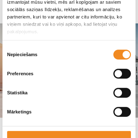
izmantojat mūsu vietni, mēs arī kopīgojam ar saviem
SKANDI MOTORS
sociālās saziņas līdzekļu, reklamēšanas un analīzes
partneriem, kuri to var apvienot ar citu informāciju, ko
viņiem sniedzat vai ko viņi apkopo, kad lietojat viņu
pakalpojumus.
Piekrišanas
Nepieciešams
izvēle
Preferences
Statistika
Mārketings
Top 10 lietoti auto līdz 20 000 EUR Latvijā