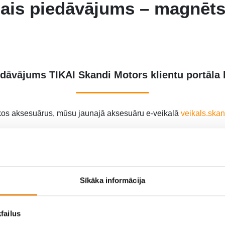
šais piedāvājums – magnēts
dāvājums TIKAI Skandi Motors klientu portāla l
kos aksesuārus, mūsu jaunajā aksesuāru e-veikalā
veikals.skan
ONA TURĒTĀJU
vari iegādāties “iepirkuma grozā” ievadot pr
Sīkāka informācija
pieteiktos, lūdzu, aizpildi zemāk norādīto f
failus