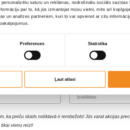
 personalizētu saturu un reklāmas, nodrošinātu sociālo saziņas l
formāciju par to, kā jūs izmantojat mūsu vietni, mēs arī kopīgo
s un analīzes partneriem, kuri to var apvienot ar citu informācij
u pakalpojumus.
omašīnas telefona magnēts par īpašu ce
Preferences
Statistika
Uzvārds
E-pasts
Ļaut atlasi
a numurs
Saziņas veids
Izvēlēties
m, ka preču skaits noliktavā ir ierobežots! Jūs varat akcijas prec
 tikai vienu reizi!