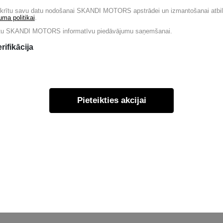
ekrītu savu datu nodošanai SKANDI MOTORS apstrādei un izmantošanai atbi
uma politikai
.
ītu SKANDI MOTORS informatīvu piedāvājumu saņemšanai.
rifikācija
Pieteikties akcijai