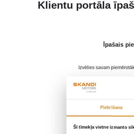
Klientu portāla īpa
Īpašais
pie
Izvēlies savam piemērotā
Ar norādīto atlaidi
TELEF
Piekrišana
Lai 
Šī tīmekļa vietne izmanto sīk