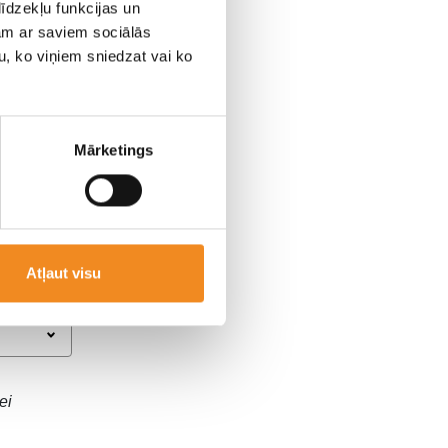
īdzekļu funkcijas un
jam ar saviem sociālās
u, ko viņiem sniedzat vai ko
nu!
Mārketings
Atļaut visu
ei