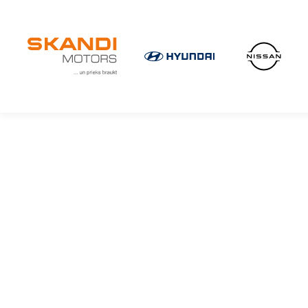
IKONISKIE Nissan elektroauto ir klāt!
Uzzini vairāk
×