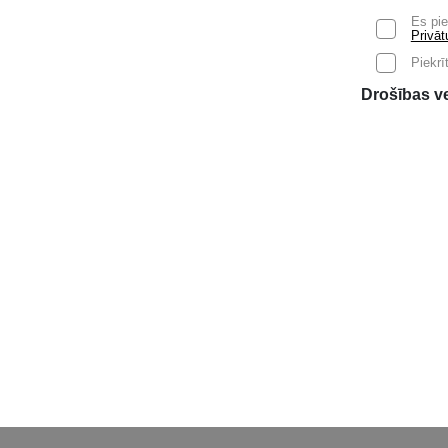
Es pi
Privāt
Piekr
Drošības ve