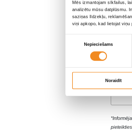
Mēs izmantojam sīkfailus, lai
analizētu mūsu datplūsmu. In
saziņas līdzekļu, reklamēšana
viņi apkopo, kad lietojat viņ
Aut
Piekrišanas
Nepieciešams
izvēle
Vārds, 
Noraidīt
Tālruņ
*Informēja
pieteikties