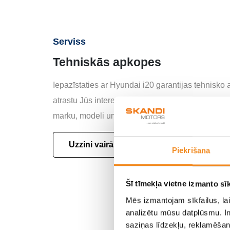
Serviss
Tehniskās apkopes
Iepazīstaties ar Hyundai i20 garantijas tehnisko
atrastu Jūs interesējošo informāciju, lūdzu, izvē
marku, modeli un specifikāciju.
Uzzini vairāk
Piekrišana
Šī tīmekļa vietne izmanto sīk
Mēs izmantojam sīkfailus, lai
analizētu mūsu datplūsmu. In
saziņas līdzekļu, reklamēšana