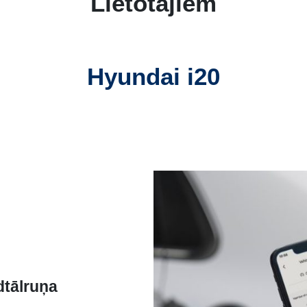
Lietotājiem
Hyundai i20
dtālruņa