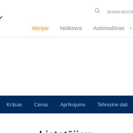
SKANDI MOTO
Akcijas
Noliktava
Automašīnas
Krāsas
Cenas
Aprīkojums
Tehniskie dati