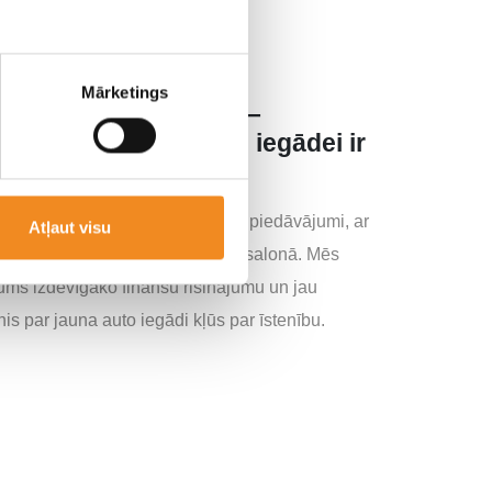
Mārketings
rkumu uz vēlāku laiku –
isinājums tā tūlītējai iegādei ir
tībai ir izstrādāti dažādi īpašie piedāvājumi, ar
Atļaut visu
s akciju sadaļā vai uz vietas autosalonā. Mēs
ums izdevīgāko finanšu risinājumu un jau
is par jauna auto iegādi kļūs par īstenību.