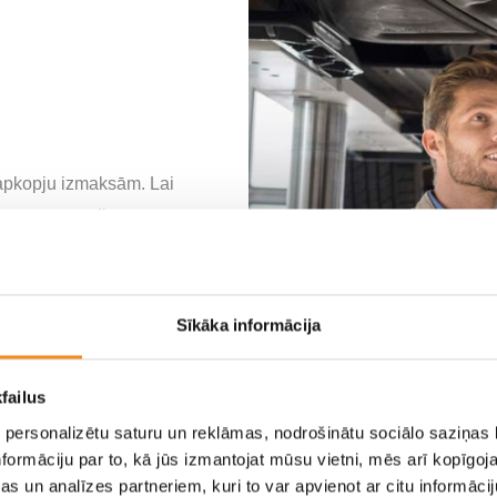
 apkopju izmaksām. Lai
lieties automašīnas
Sīkāka informācija
failus
 personalizētu saturu un reklāmas, nodrošinātu sociālo saziņas l
formāciju par to, kā jūs izmantojat mūsu vietni, mēs arī kopīgo
s un analīzes partneriem, kuri to var apvienot ar citu informācij