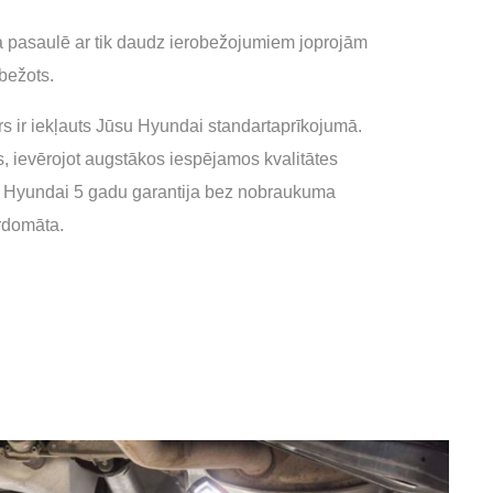
a pasaulē ar tik daudz ierobežojumiem joprojām
bežots.
s ir iekļauts Jūsu Hyundai standartaprīkojumā.
s, ievērojot augstākos iespējamos kvalitātes
su Hyundai 5 gadu garantija bez nobraukuma
ārdomāta.