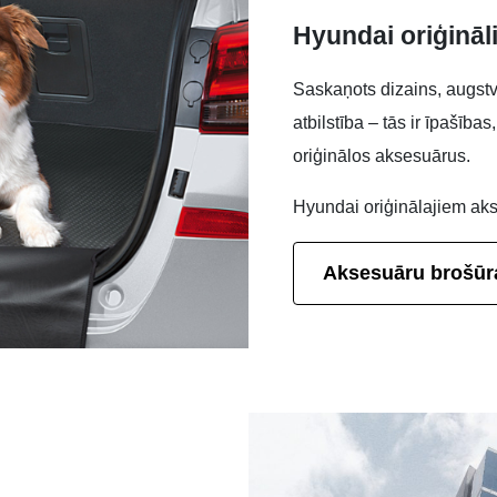
Hyundai oriģināl
Saskaņots dizains, augstvē
atbilstība – tās ir īpašība
oriģinālos aksesuārus.
Hyundai oriģinālajiem aks
Aksesuāru brošūr
e