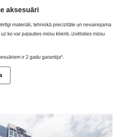
ie aksesuāri
rtīgi materiāli, tehniskā precizitāte un nevainojama
s, uz ko var paļauties mūsu klienti, izvēloties mūsu
esuāriem ir 2 gadu garantija*.
a