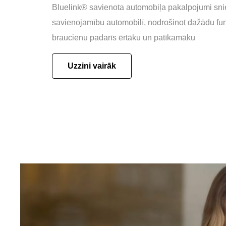
Bluelink® savienota automobiļa pakalpojumi sn
savienojamību automobilī, nodrošinot dažādu fun
braucienu padarīs ērtāku un patīkamāku
Uzzini vairāk