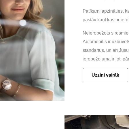
Patīkami apzināties, k
pastāv kaut kas neiero
Neierobežots sirdsmier
Automobilis ir uzbūvēt
standartus, un arī Jū
ierobežojuma ir ļoti p
Uzzini vairāk