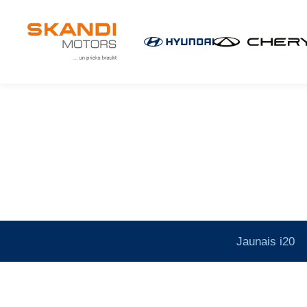
IKONISKIE Nissan elektroauto ir klāt!
Uzzini vairāk
×
Jaunais i20