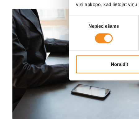
viņi apkopo, kad lietojat viņ
Piekrišanas
Nepieciešams
izvēle
Noraidīt