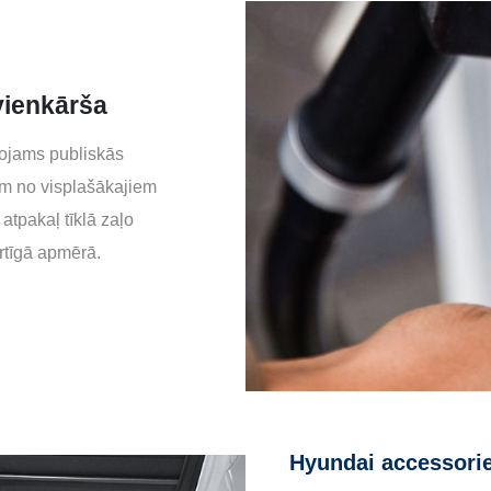
 vienkārša
tojams publiskās
am no visplašākajiem
atpakaļ tīklā zaļo
ērtīgā apmērā.
Hyundai accessori