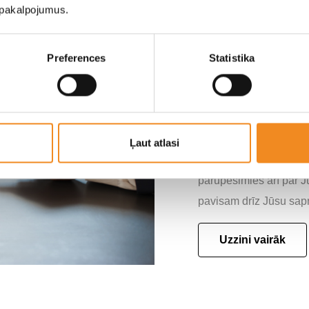
u pakalpojumus.
Līzings
Preferences
Statistika
Neatlieciet pi
piemērotākais r
līzings!
Jūsu ietaupījumam un ēr
Ļaut atlasi
kuriem varat iepazītie
parūpēsimies arī par J
pavisam drīz Jūsu sapn
Uzzini vairāk