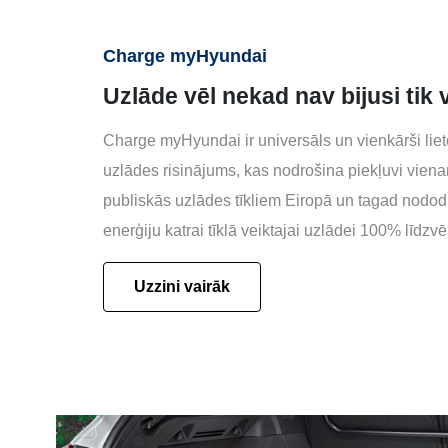
Charge myHyundai
Uzlāde vēl nekad nav bijusi tik
Charge myHyundai ir universāls un vienkārši lie
uzlādes risinājums, kas nodrošina piekļuvi vien
publiskās uzlādes tīkliem Eiropā un tagad nodod 
enerģiju katrai tīklā veiktajai uzlādei 100% līdzv
Uzzini vairāk