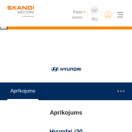
IKONISKIE Nissan elektroauto ir klāt!
LV
Rīgas
Uzzini vairāk
salons
RU
×
Aprīkojums
Aprīkojums
Hyundai i30