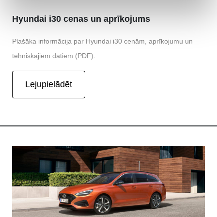
Hyundai i30 cenas un aprīkojums
Plašāka informācija par Hyundai i30 cenām, aprīkojumu un
tehniskajiem datiem (PDF).
Lejupielādēt