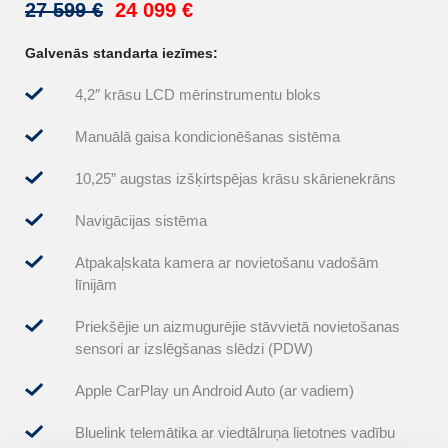
27 599 €
24 099 €
32
Galvenās standarta iezīmes:
Pap
4,2″ krāsu LCD mērinstrumentu bloks
Manuālā gaisa kondicionēšanas sistēma
ēma
10,25” augstas izšķirtspējas krāsu skārienekrāns
Navigācijas sistēma
Atpakaļskata kamera ar novietošanu vadošām
līnijām
Priekšējie un aizmugurējie stāvvietā novietošanas
sensori ar izslēgšanas slēdzi (PDW)
Apple CarPlay un Android Auto (ar vadiem)
Bluelink telemātika ar viedtālruņa lietotnes vadību