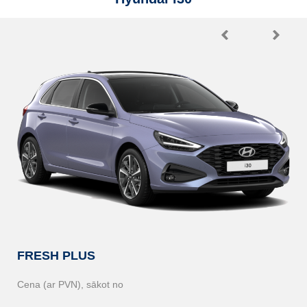
FRESH PLUS
C
Cena (ar PVN), sākot no
Cen