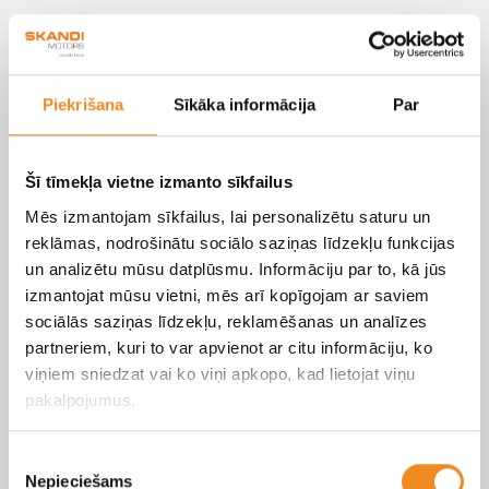
Apsildāmi priekšējie sēdekļi
Apsildāma stūre
Piekrišana
Sīkāka informācija
Par
Vadītāja un priekšējā pasažiera sēdekļa augstuma
regulēšana
Šī tīmekļa vietne izmanto sīkfailus
Elektriski regulējams jostasvietas atbalsts vadītāja
sēdeklim
Mēs izmantojam sīkfailus, lai personalizētu saturu un
reklāmas, nodrošinātu sociālo saziņas līdzekļu funkcijas
Atstarotāja tipa LED tālie un tuvie priekšējie lukturi
un analizētu mūsu datplūsmu. Informāciju par to, kā jūs
izmantojat mūsu vietni, mēs arī kopīgojam ar saviem
Statiski līkumu izgaismošanas lukturi
sociālās saziņas līdzekļu, reklamēšanas un analīzes
partneriem, kuri to var apvienot ar citu informāciju, ko
Automātiska priekšējo lukturu kontrole
viņiem sniedzat vai ko viņi apkopo, kad lietojat viņu
Manuāla stāvbremze
pakalpojumus.
Uzglabāšanas nodalījums priekšējā konsolē ar roku
Piekrišanas
balstu
Nepieciešams
izvēle