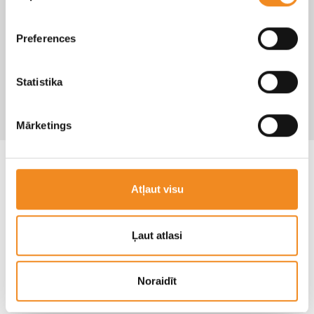
Joslas ievērošanas palīgsistēma (LFA)
Preferences
Inteliģentā ātruma ierobežojuma palīgsistēma (ISLA)
Frontālas sadursmes novēršanas palīgsistēma
Statistika
(FCA)
Mārketings
Atļaut visu
Ļaut atlasi
Noraidīt