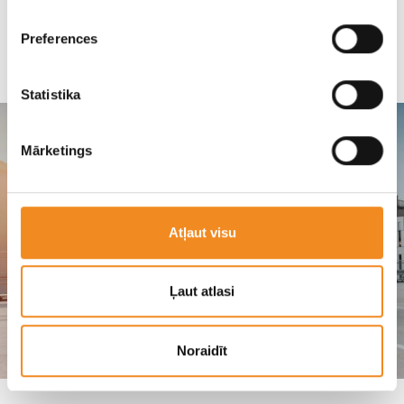
Dalīties
Preferences
Citas ziņas
Statistika
Mārketings
Atļaut visu
Ļaut atlasi
Noraidīt