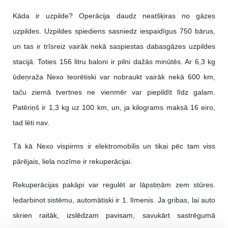
Kāda ir uzpilde? Operācija daudz neatšķiras no gāzes
uzpildes. Uzpildes spiediens sasniedz iespaidīgus 750 bārus,
un tas ir trīsreiz vairāk nekā saspiestas dabasgāzes uzpildes
stacijā. Toties 156 litru baloni ir pilni dažās minūtēs. Ar 6,3 kg
ūdeņraža Nexo teorētiski var nobraukt vairāk nekā 600 km,
taču ziemā tvertnes ne vienmēr var piepildīt līdz galam.
Patēriņš ir 1,3 kg uz 100 km, un, ja kilograms maksā 16 eiro,
tad lēti nav.
Tā kā Nexo vispirms ir elektromobilis un tikai pēc tam viss
pārējais, liela nozīme ir rekuperācijai.
Rekuperācijas pakāpi var regulēt ar lāpstiņām zem stūres.
Iedarbinot sistēmu, automātiski ir 1. līmenis. Ja gribas, lai auto
skrien raitāk, izslēdzam pavisam, savukārt sastrēgumā