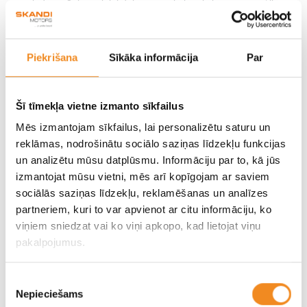
saslēdzam 3. līmeni, lai dabūtu atpakaļ maksimumu enerģijas.
Verdikts
Piekrišana
Sīkāka informācija
Par
Ja neskaita cenu un uzpildes problēmu, tad Hyundai Nexo ir
foršs auto. Pat ja tā padarīšana ar ūdeņradi neizdosies,
Šī tīmekļa vietne izmanto sīkfailus
gribētos, ka Nexo paliek – kā elektromobilis, piemēram. Tas
Mēs izmantojam sīkfailus, lai personalizētu saturu un
radītu labu konkurenci vācu elektriskajiem krosoveriem un pat
reklāmas, nodrošinātu sociālo saziņas līdzekļu funkcijas
paša Hyundai modeļiem.
un analizētu mūsu datplūsmu. Informāciju par to, kā jūs
izmantojat mūsu vietni, mēs arī kopīgojam ar saviem
sociālās saziņas līdzekļu, reklamēšanas un analīzes
partneriem, kuri to var apvienot ar citu informāciju, ko
viņiem sniedzat vai ko viņi apkopo, kad lietojat viņu
pakalpojumus.
Visi Jaunumi
Piekrišanas
Nepieciešams
izvēle