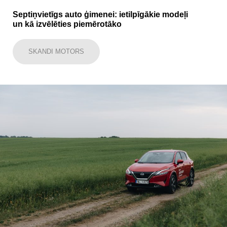
Septiņvietīgs auto ģimenei: ietilpīgākie modeļi
un kā izvēlēties piemērotāko
SKANDI MOTORS