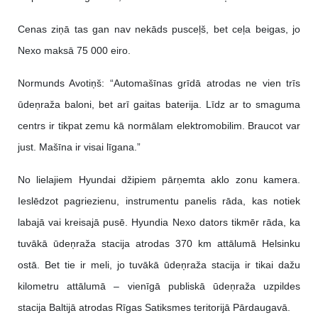
Cenas ziņā tas gan nav nekāds pusceļš, bet ceļa beigas, jo
Nexo maksā 75 000 eiro.
Normunds Avotiņš: “Automašīnas grīdā atrodas ne vien trīs
ūdeņraža baloni, bet arī gaitas baterija. Līdz ar to smaguma
centrs ir tikpat zemu kā normālam elektromobilim. Braucot var
just. Mašīna ir visai līgana.”
No lielajiem Hyundai džipiem pārņemta aklo zonu kamera.
Ieslēdzot pagriezienu, instrumentu panelis rāda, kas notiek
labajā vai kreisajā pusē. Hyundia Nexo dators tikmēr rāda, ka
tuvākā ūdeņraža stacija atrodas 370 km attālumā Helsinku
ostā. Bet tie ir meli, jo tuvākā ūdeņraža stacija ir tikai dažu
kilometru attālumā – vienīgā publiskā ūdeņraža uzpildes
stacija Baltijā atrodas Rīgas Satiksmes teritorijā Pārdaugavā.