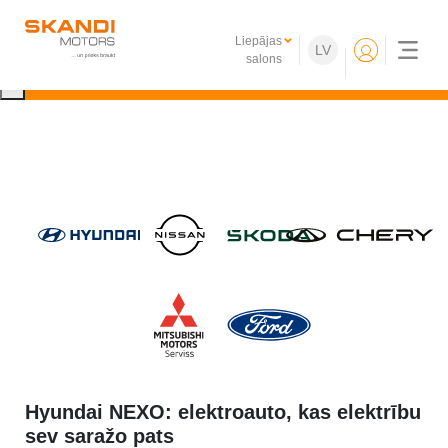
IKONISKIE Nissan elektroauto ir klāt!
Liepājas
LV
Uzzini vairāk
salons
×
Hyundai NEXO: elektroauto, kas elektrību
sev saražo pats