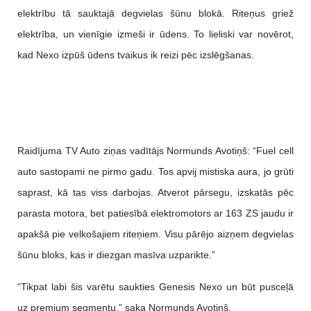
elektrību tā sauktajā degvielas šūnu blokā. Riteņus griež
elektrība, un vienīgie izmeši ir ūdens. To lieliski var novērot,
kad Nexo izpūš ūdens tvaikus ik reizi pēc izslēgšanas.
Raidījuma TV Auto ziņas vadītājs Normunds Avotiņš: “Fuel cell
auto sastopami ne pirmo gadu. Tos apvij mistiska aura, jo grūti
saprast, kā tas viss darbojas. Atverot pārsegu, izskatās pēc
parasta motora, bet patiesībā elektromotors ar 163 ZS jaudu ir
apakšā pie velkošajiem riteņiem. Visu pārējo aizņem degvielas
šūnu bloks, kas ir diezgan masīva uzparikte.”
“Tikpat labi šis varētu saukties Genesis Nexo un būt pusceļā
uz premium segmentu,” saka Normunds Avotiņš.