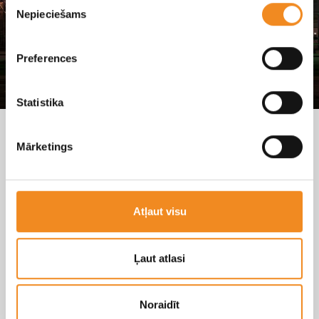
Nepieciešams
izvēle
Preferences
Statistika
Esiet sveicināti modernākajā
Mārketings
jaunā koncepta Škoda
autosalonā Baltijā!
Skandi Motors ir jaunais Škoda pārstāvis Latvijā,
Atļaut visu
kas turpmāk klientiem piedāvās pilna servisa
Škoda automašīnu apkalpošanu. No jaunas
automašīnas iegādes, piedāvājot profesionālas
Ļaut atlasi
konsultācijas un izmēģinājuma braucienus, līdz
Škoda pēcpardošanas apkalpošanai…
Noraidīt