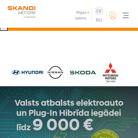
IKONISKIE Nissan elektroauto ir klāt!
LV
Rīgas
Uzzini vairāk
salons
RU
×