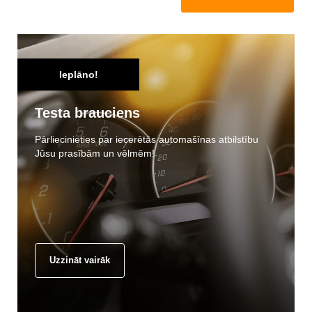
Ieplāno!
Testa brauciens
Pārliecinieties par iecerētās automašīnas atbilstību
Jūsu prasībām un vēlmēm!
Uzzināt vairāk