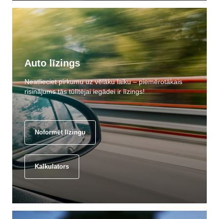
Auto līzings
Neatlieciet pirkumu uz vēlāku laiku – piemērotākais
risinājums tās tūlītējai iegādei ir līzings!
Noformēt līzingu
Kalkulators