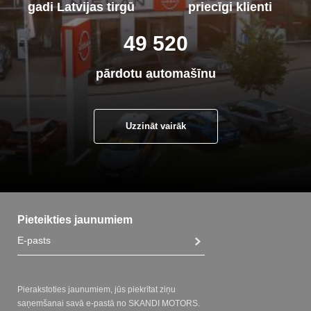
gadi Latvijas tirgū
priecīgi klienti
50 000
pārdotu automašīnu
Uzzināt vairāk
Pieteikties jaunumiem
Pierakstoties jaunumiem, jūs piekrītat ziņu
saņemšanai savā e-pastā no SKANDI MOTORS.