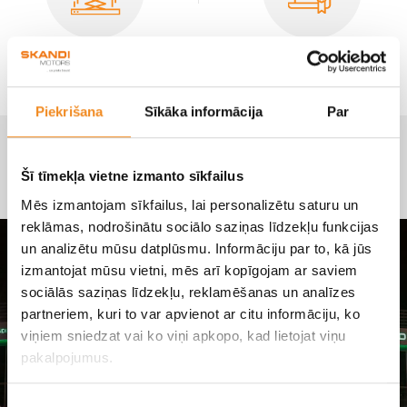
Tehniskās apkopes
Garantijas
Piekrišana
Sīkāka informācija
Par
Jaunumi
Šī tīmekļa vietne izmanto sīkfailus
Viss par SKANDI MOTORS
Mēs izmantojam sīkfailus, lai personalizētu saturu un
reklāmas, nodrošinātu sociālo saziņas līdzekļu funkcijas
un analizētu mūsu datplūsmu. Informāciju par to, kā jūs
izmantojat mūsu vietni, mēs arī kopīgojam ar saviem
sociālās saziņas līdzekļu, reklamēšanas un analīzes
partneriem, kuri to var apvienot ar citu informāciju, ko
viņiem sniedzat vai ko viņi apkopo, kad lietojat viņu
pakalpojumus.
Piekrišanas