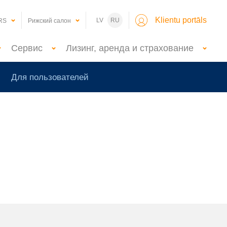
Klientu portāls
LV
RU
RS
Рижский салон
Сервис
Лизинг, аренда и страхование
Для пользователей