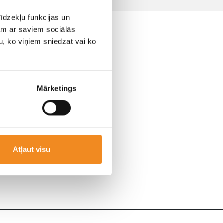
īdzekļu funkcijas un
jam ar saviem sociālās
u, ko viņiem sniedzat vai ko
Mārketings
Atļaut visu