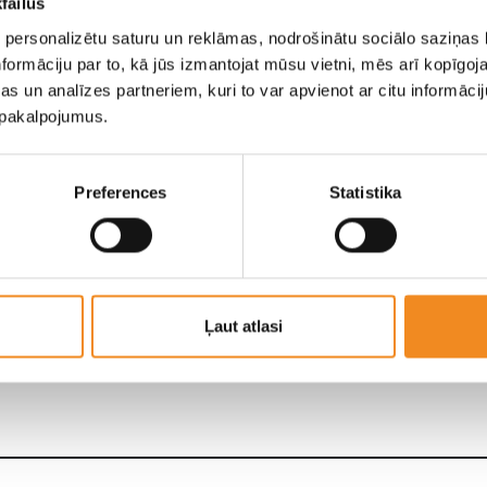
failus
 personalizētu saturu un reklāmas, nodrošinātu sociālo saziņas l
formāciju par to, kā jūs izmantojat mūsu vietni, mēs arī kopīgo
s un analīzes partneriem, kuri to var apvienot ar citu informācij
u pakalpojumus.
Уровни комплектации
Hyundai i20
Preferences
Statistika
Дополнительная информация о ценах
Hyundai i20, уровнях оснащения и
технических данных (PDF).
Ļaut atlasi
Скачать