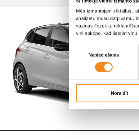
Šī tīmekļa vietne izmanto sīk
Mēs izmantojam sīkfailus, lai
analizētu mūsu datplūsmu. In
saziņas līdzekļu, reklamēšana
viņi apkopo, kad lietojat viņ
Piekrišanas
Nepieciešams
izvēle
Noraidīt