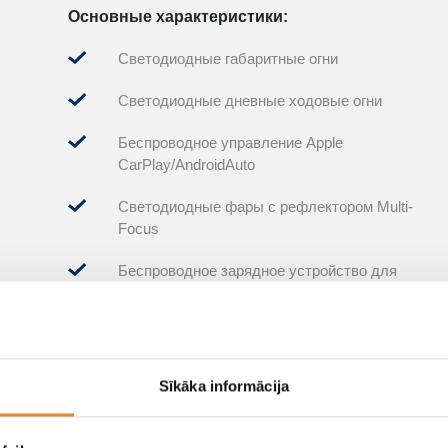
Основные характеристики
:
Светодиодные габаритные огни
Светодиодные дневные ходовые огни
Беспроводное управление Apple
CarPlay/AndroidAuto
Светодиодные фары с рефлектором Multi-
Focus
Беспроводное зарядное устройство для
смартфона Qi
Цифровая приборная панель Supervision
10,25 дюйма
Sīkāka informācija
Легкосплавные диски 16 дюймов